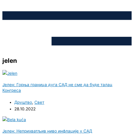
jelen
Јелен: Горња граница дуга САД не сме да буде талац
Конгреса
Друштво
,
Свет
28.10.2022
Јелен: Неприхватљив ниво инфлације у САД