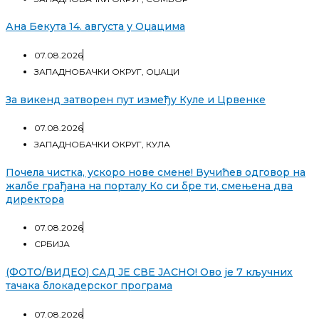
Ана Бекута 14. августа у Оџацима
07.08.2026
ЗАПАДНОБАЧКИ ОКРУГ
,
ОЏАЦИ
За викенд затворен пут између Куле и Црвенке
07.08.2026
ЗАПАДНОБАЧКИ ОКРУГ
,
КУЛА
Почела чистка, ускоро нове смене! Вучићев одговор на
жалбе грађана на порталу Ко си бре ти, смењена два
директора
07.08.2026
СРБИЈА
(ФОТО/ВИДЕО) САД ЈЕ СВЕ ЈАСНО! Ово је 7 кључних
тачака блокадерског програма
07.08.2026