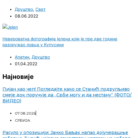
Друштво
,
Свет
08.06.2022
Невероватна фотографија јелена који је пре две године
разоружао ловца у Купусини
Апатин
,
Друштво
01.04.2022
Најновије
Пијан као чеп! Погледајте како се Станић подругљиво
смеје док поручује да „Срби могу и да нестану“ (ФОТО/
ВИДЕО)
07.08.2026
СРБИЈА
Расуло у опозицији: Јанко Баљак напао дојучерашње