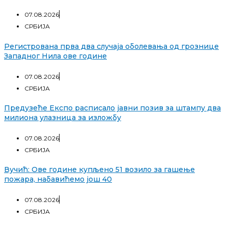
07.08.2026
СРБИЈА
Регистрована прва два случаја оболевања од грознице
Западног Нила ове године
07.08.2026
СРБИЈА
Предузеће Експо расписало јавни позив за штампу два
милиона улазница за изложбу
07.08.2026
СРБИЈА
Вучић: Ове године купљено 51 возило за гашење
пожара, набавићемо још 40
07.08.2026
СРБИЈА