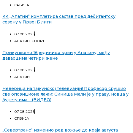
СРБИЈА
KK „Апатин“ комплетира састав пред дебитантску
сезону у Првој Б лиги
07.08.2026
АПАТИН
,
СПОРТ
Прикупљено 16 јединица крви у Апатину, међу
даваоцима четири жене
07.08.2026
АПАТИН
Неверица на тајкунској телевизији! Професор срушио
све опозиционе лажи: Синиша Мали је у праву, новца у
буџету има… (ВИДЕО)
07.08.2026
СРБИЈА
„Севертранс“ изменио ред вожње до краја августа