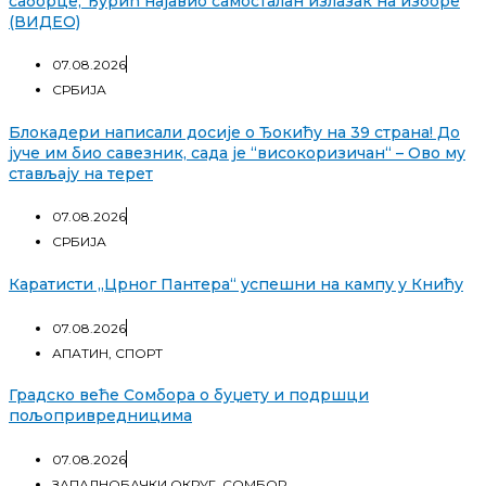
саборце, Ђурић најавио самосталан излазак на изборе
(ВИДЕО)
07.08.2026
СРБИЈА
Блокадери написали досије о Ђокићу на 39 страна! До
јуче им био савезник, сада је “високоризичан“ – Ово му
стављају на терет
07.08.2026
СРБИЈА
Каратисти „Црног Пантера“ успешни на кампу у Книћу
07.08.2026
АПАТИН
,
СПОРТ
Градско веће Сомбора о буџету и подршци
пољопривредницима
07.08.2026
ЗАПАДНОБАЧКИ ОКРУГ
,
СОМБОР