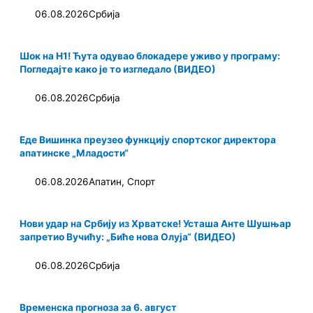
06.08.2026
Србија
Шок на Н1! Ћута одувао блокадере уживо у програму:
Погледајте како је то изгледало (ВИДЕО)
06.08.2026
Србија
Еде Вишинка преузео функцију спортског директора
апатинске „Младости“
06.08.2026
Апатин
,
Спорт
Нови удар на Србију из Хрватске! Усташа Анте Шушњар
запретио Вучићу: „Биће нова Олуја“ (ВИДЕО)
06.08.2026
Србија
Временска прогноза за 6. август