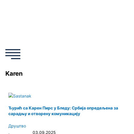
Пређи
на
садржај
F
I
T
Y
a
n
w
o
c
s
i
u
e
t
t
t
Karen
b
a
t
u
o
g
e
b
Ђурић са Карен Пирс у Бледу: Србија опредељена за
o
r
r
e
сарадњу и отворену комуникацију
k
a
Друштво
,
03.09.2025