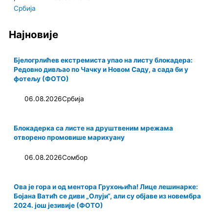
m
Србија
Најновије
Бјелогрлићев екстремиста упао на листу блокадера:
Редовно дивљао по Чачку и Новом Саду, а сада би у
фотељу (ФОТО)
06.08.2026
Србија
Блокадерка са листе на друштвеним мрежама
отворено промовише марихуану
06.08.2026
Сомбор
Ова је гора и од ментора Грухоњића! Лице лешинарке:
Бојана Ватић се диви „Олуји“, али су објаве из новембра
2024. још језивије (ФОТО)