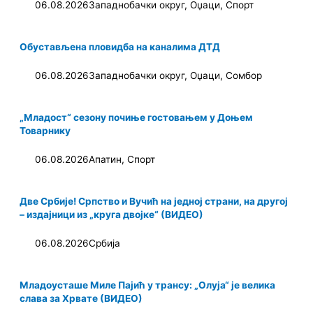
06.08.2026
Западнобачки округ
,
Оџаци
,
Спорт
Обустављена пловидба на каналима ДТД
06.08.2026
Западнобачки округ
,
Оџаци
,
Сомбор
„Младост“ сезону почиње гостовањем у Доњем
Товарнику
06.08.2026
Апатин
,
Спорт
Две Србије! Српство и Вучић на једној страни, на другој
– издајници из „круга двојке“ (ВИДЕО)
06.08.2026
Србија
Младоусташе Миле Пајић у трансу: „Олуја“ је велика
слава за Хрвате (ВИДЕО)