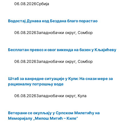
06.08.2026
Србија
Водостај Дунава код Бездана благо порастао
06.08.2026
Западнобачки округ
,
Сомбор
Бесплатан превоз и овог викенда на базен у Кљајићеву
06.08.2026
Западнобачки округ
,
Сомбор
Штаб за ванредне ситуације у Кули: На снази мере за
рационалну потрошњу воде
06.08.2026
Западнобачки округ
,
Кула
Ветерани се окупљају у Српском Милетићу на
Меморијалу „Милош Митић – Киле“