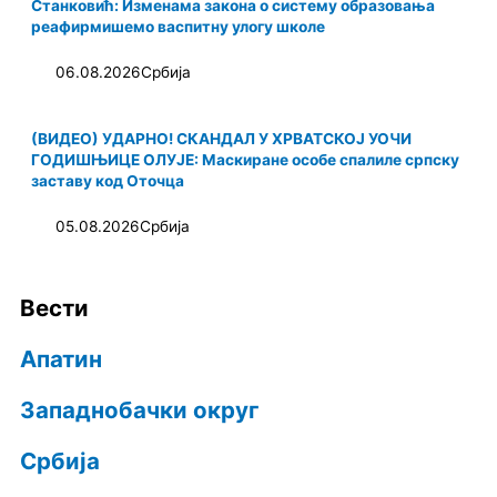
Станковић: Изменама закона о систему образовања
реафирмишемо васпитну улогу школе
06.08.2026
Србија
(ВИДЕО) УДАРНО! СКАНДАЛ У ХРВАТСКОЈ УОЧИ
ГОДИШЊИЦЕ ОЛУЈЕ: Маскиране особе спалиле српску
заставу код Оточца
05.08.2026
Србија
Вести
Апатин
Западнобачки округ
Србија