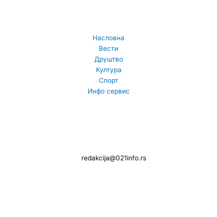
Насловна
Вести
Друштво
Култура
Спорт
Инфо сервис
F
I
T
Y
a
n
w
o
redakcija@021info.rs
c
s
i
u
e
t
t
t