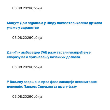
06.08.2026
Србија
Мацут: Дом здравља у Шиду показатељ колико држава
улаже у здравство
06.08.2026
Србија
Дачић и амбасадор УАЕ разматрали унапређење
споразума о признавању возачких дозвола
06.08.2026
Србија
У Ваљеву завршена прва фаза санације несанитарне
депоније; Павков: Спремни за другу фазу
06.08.2026
Србија