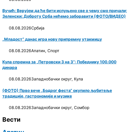
Вучић: Верујем да ће бити испуњено све о чему смо причали;
Зеленски: Доброту Срба нећемо заборавити (ФОТО/ВИДЕО)
08.08.2026
Србија
„Младост“ данас игра нову припремну утакмицу
08.08.2026
Апатин
,
Спорт
Кула спремна за „Петровски 3 на 3“: Победнику 100.000
динара
08.08.2026
Западнобачки округ
,
Кула
(ФОТО) Прво вече „Бодрог феста“ окупило љубитеље
традиције, гастрономије и музике
08.08.2026
Западнобачки округ
,
Сомбор
Вести