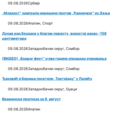
09.08.2026
Србија
„Младост“ одиграла нерешено против „Радничког“ из Даља
09.08.2026
Апатин
,
Спорт
Дунав код Бездана у благом порасту, водостај данас -158
центиметара
09.08.2026
Западнобачки округ
,
Сомбор
(ВИДЕО) „Бодрог фест“ и ове године оправдао очекивања
09.08.2026
Западнобачки округ
,
Сомбор
Ђаковић и Бериша посетили „Тортијаду“ у Лалићу
09.08.2026
Западнобачки округ
,
Оџаци
Временска прогноза за 9. август
09.08.2026
Апатин