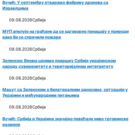
Вучић: У септембру отварамо фабрику дронова са
Израелцима
09.08.2026
Србија
МУП апелује на грађане да се одговорно понашају у природи
како би се спречили пожари
09.08.2026
Србија
Зеленски: Веома ценимо подршку Србије украјинском
народу,суверенитету и територијалном интегритету
09.08.2026
Србија
Мацут са Зеленским о билатералним односима, ситуацији у
Украјини и међународним питањима
09.08.2026
Србија
Вучић: Србија и Украјина значајно повећале ниво трговинске
размене