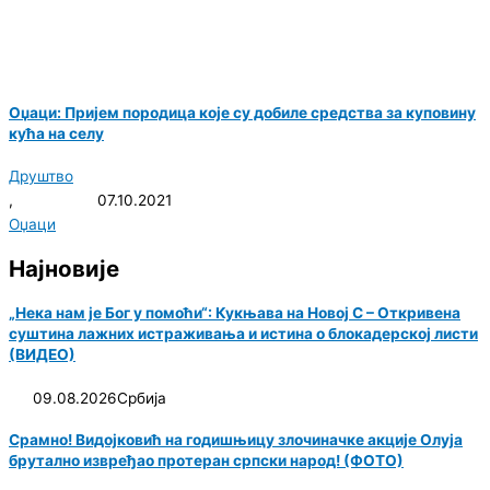
Оџаци: Пријем породица које су добилe средства за куповину
кућа на селу
Друштво
,
07.10.2021
Оџаци
Најновије
„Нека нам је Бог у помоћи“: Кукњава на Новој С – Откривена
суштина лажних истраживања и истина о блокадерској листи
(ВИДЕО)
09.08.2026
Србија
Срамно! Видојковић на годишњицу злочиначке акције Олуја
брутално извређао протеран српски народ! (ФОТО)