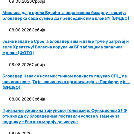
09.08.2026
Србија
Мислила да је срела Вучића, а онда изнела бизарну теорију:
Блокадерка сада сумња да председник има клона?! (ВИДЕО)
08.08.2026
Србија
Језив напад на Србе, а блокадери им и даље трче у загрљај и
воле Хрватску! Болесна порука на БГ таблицама запалила
мреже (ФОТО)
08.08.2026
Србија
Блокадер Чанак у исламистичком подкасту пљувао СПЦ, па
шокирао све: „То је злочиначка организација, а Порфирије је…
(ВИДЕО)
08.08.2026
Србија
Признање уживо на тајкунској телевизији: Функционер ЗЛФ
открио да су блокадерима поставили услове у замену за
подршку – Ево шта морају да испуне
08.08.2026