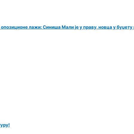
 опозиционе лажи: Синиша Мали је у праву, новца у буџет
уру!