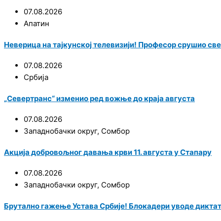
07.08.2026
Апатин
Неверица на тајкунској телевизији! Професор срушио све
07.08.2026
Србија
„Севертранс“ изменио ред вожње до краја августа
07.08.2026
Западнобачки округ
,
Сомбор
Акција добровољног давања крви 11. августа у Стапару
07.08.2026
Западнобачки округ
,
Сомбор
Брутално гажење Устава Србије! Блокадери уводе диктат