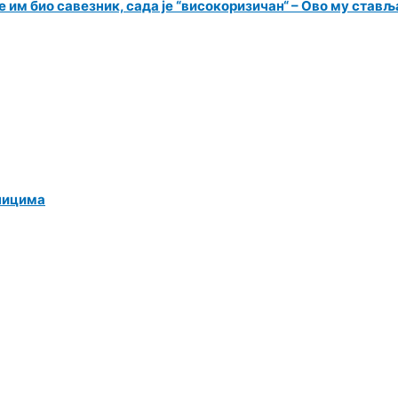
 им био савезник, сада је “високоризичан“ – Ово му ставља
ницима