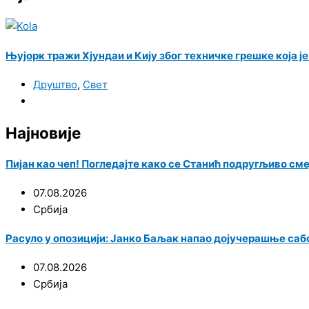
Њујорк тражи Хјундаи и Кију због техничке грешке која ј
Друштво
,
Свет
Најновије
Пијан као чеп! Погледајте како се Станић подругљиво см
07.08.2026
Србија
Расуло у опозицији: Јанко Баљак напао дојучерашње саб
07.08.2026
Србија