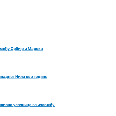
међу Србије и Марока
ападног Нила ове године
илиона улазница за изложбу