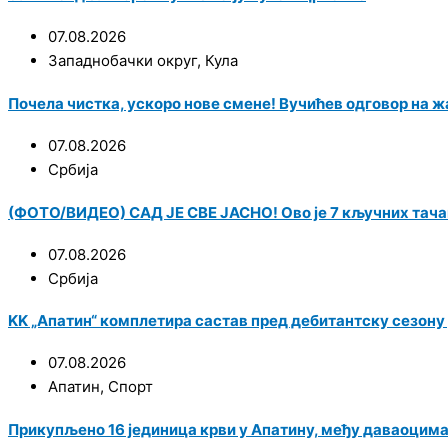
07.08.2026
Западнобачки округ
,
Кула
Почела чистка, ускоро нове смене! Вучићев одговор на ж
07.08.2026
Србија
(ФОТО/ВИДЕО) САД ЈЕ СВЕ ЈАСНО! Ово је 7 кључних тача
07.08.2026
Србија
KK „Апатин“ комплетира састав пред дебитантску сезону у
07.08.2026
Апатин
,
Спорт
Прикупљено 16 јединица крви у Апатину, међу даваоцим