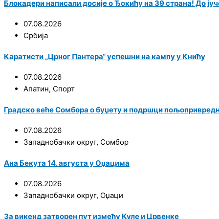
Блокадери написали досије о Ђокићу на 39 страна! До јуче
07.08.2026
Србија
Каратисти „Црног Пантера“ успешни на кампу у Книћу
07.08.2026
Апатин
,
Спорт
Градско веће Сомбора о буџету и подршци пољопривред
07.08.2026
Западнобачки округ
,
Сомбор
Ана Бекута 14. августа у Оџацима
07.08.2026
Западнобачки округ
,
Оџаци
За викенд затворен пут између Куле и Црвенке