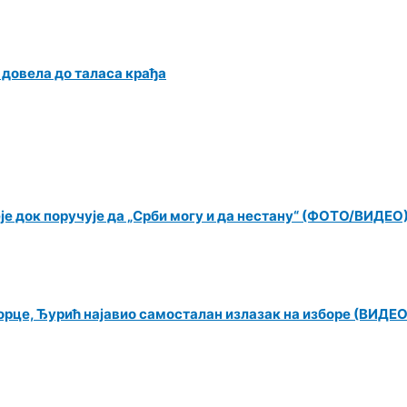
е довела до таласа крађа
еје док поручује да „Срби могу и да нестану“ (ФОТО/ВИДЕО
орце, Ђурић најавио самосталан излазак на изборе (ВИДЕО