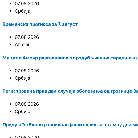
07.08.2026
Србија
Временска прогноза за 7. август
07.08.2026
Апатин
Мацут и Амрар разговарали о продубљивању сарадње из
07.08.2026
Србија
Регистрована прва два случаја оболевања од грознице З
07.08.2026
Србија
Предузеће Експо расписало јавни позив за штампу два м
07.08.2026