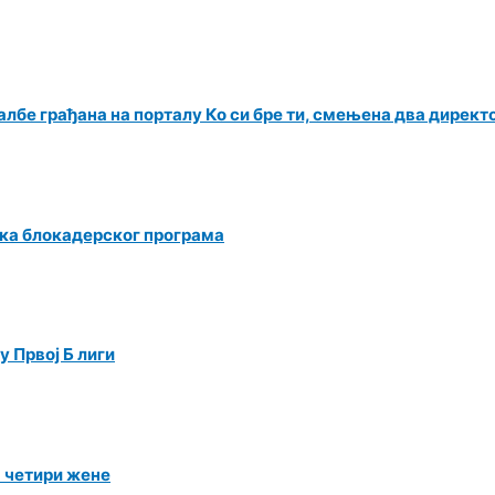
албе грађана на порталу Ко си бре ти, смењена два директ
ка блокадерског програма
 Првој Б лиги
а четири жене