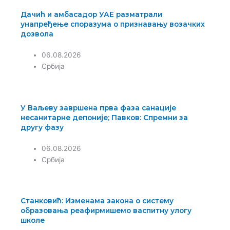
Дачић и амбасадор УАЕ разматрали
унапређење споразума о признавању возачких
дозвола
06.08.2026
Србија
У Ваљеву завршена прва фаза санације
несанитарне депоније; Павков: Спремни за
другу фазу
06.08.2026
Србија
Станковић: Изменама закона о систему
образовања реафирмишемо васпитну улогу
школе