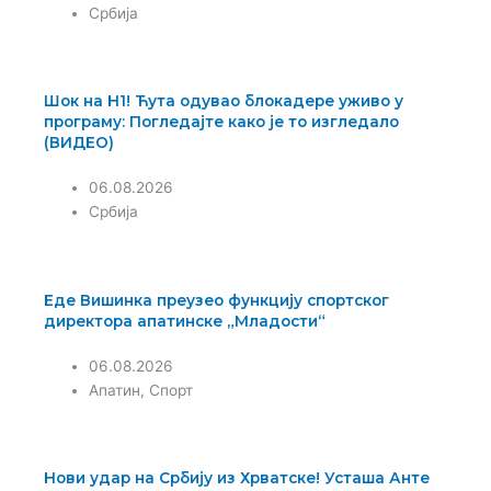
Србија
Шок на Н1! Ћута одувао блокадере уживо у
програму: Погледајте како је то изгледало
(ВИДЕО)
06.08.2026
Србија
Еде Вишинка преузео функцију спортског
директора апатинске „Младости“
06.08.2026
Апатин
,
Спорт
Нови удар на Србију из Хрватске! Усташа Анте