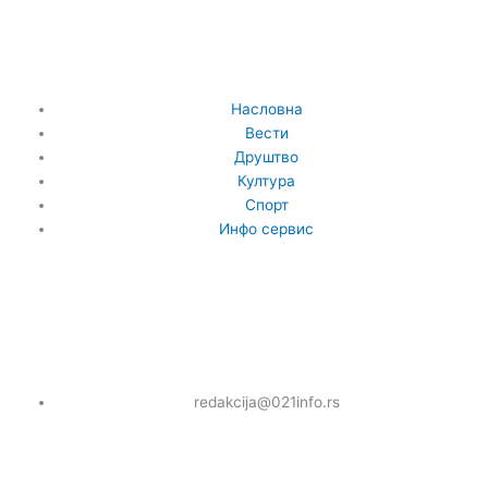
Насловна
Вести
Друштво
Култура
Спорт
Инфо сервис
F
I
T
Y
a
n
w
o
redakcija@021info.rs
c
s
i
u