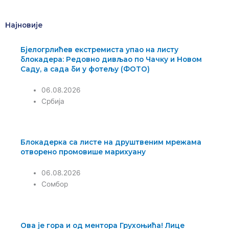
m
Најновије
Бјелогрлићев екстремиста упао на листу
блокадера: Редовно дивљао по Чачку и Новом
Саду, а сада би у фотељу (ФОТО)
06.08.2026
Србија
Блокадерка са листе на друштвеним мрежама
отворено промовише марихуану
06.08.2026
Сомбор
Ова је гора и од ментора Грухоњића! Лице