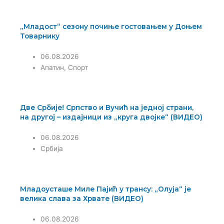
„Младост“ сезону почиње гостовањем у Доњем
Товарнику
06.08.2026
Апатин
,
Спорт
Две Србије! Српство и Вучић на једној страни,
на другој – издајници из „круга двојке“ (ВИДЕО)
06.08.2026
Србија
Младоусташе Миле Пајић у трансу: „Олуја“ је
велика слава за Хрвате (ВИДЕО)
06.08.2026