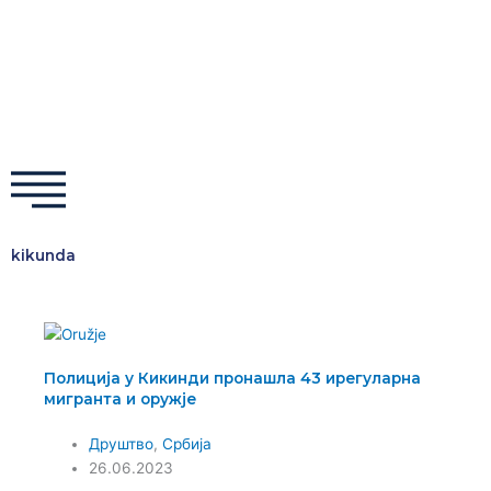
Пређи
на
садржај
F
I
T
Y
a
n
w
o
c
s
i
u
e
t
t
t
kikunda
b
a
t
u
o
g
e
b
Полиција у Кикинди пронашла 43 ирегуларна
o
r
r
e
мигранта и оружје
k
a
Друштво
,
Србија
26.06.2023