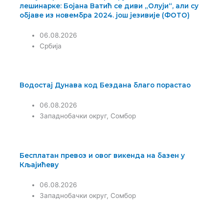
лешинарке: Бојана Ватић се диви „Олуји“, али су
објаве из новембра 2024. још језивије (ФОТО)
06.08.2026
Србија
Водостај Дунава код Бездана благо порастао
06.08.2026
Западнобачки округ
,
Сомбор
Бесплатан превоз и овог викенда на базен у
Кљајићеву
06.08.2026
Западнобачки округ
,
Сомбор