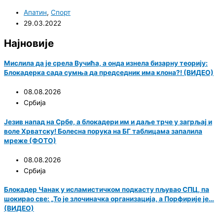
Апатин
,
Спорт
29.03.2022
Најновије
Мислила да је срела Вучића, а онда изнела бизарну теорију:
Блокадерка сада сумња да председник има клона?! (ВИДЕО)
08.08.2026
Србија
Језив напад на Србе, а блокадери им и даље трче у загрљај и
воле Хрватску! Болесна порука на БГ таблицама запалила
мреже (ФОТО)
08.08.2026
Србија
Блокадер Чанак у исламистичком подкасту пљувао СПЦ, па
шокирао све: „То је злочиначка организација, а Порфирије је…
(ВИДЕО)