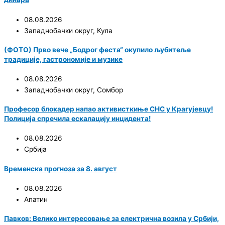
08.08.2026
Западнобачки округ
,
Кула
(ФОТО) Прво вече „Бодрог феста“ окупило љубитеље
традиције, гастрономије и музике
08.08.2026
Западнобачки округ
,
Сомбор
Професор блокадер напао активисткиње СНС у Крагујевцу!
Полиција спречила ескалацију инцидента!
08.08.2026
Србија
Временска прогноза за 8. август
08.08.2026
Апатин
Павков: Велико интересовање за електрична возила у Србији,