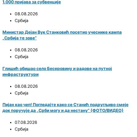
1.000 пријава за субвенције
08.08.2026
Србија
Министар Дејан Вук Станковић посетио учеснике кампа
„Србија те зове“
08.08.2026
Србија
Глишић обишао село Бесеровину и радове на путној
инфраструктури
08.08.2026
Србија
Пијан као чеп! Погледајте како се Станић подругљиво смеје
док поручује да „Срби могу и да нестану“ (ФОТО/ВИДЕО)
07.08.2026
Србија