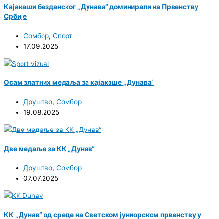
Кајакаши безданског „Дунава“ доминирали на Првенству
Србије
Сомбор
,
Спорт
17.09.2025
Осам златних медаља за кајакаше „Дунава“
Друштво
,
Сомбор
19.08.2025
Две медаље за КК „Дунав“
Друштво
,
Сомбор
07.07.2025
КК „Дунав“ од среде на Светском јуниорском првенству у