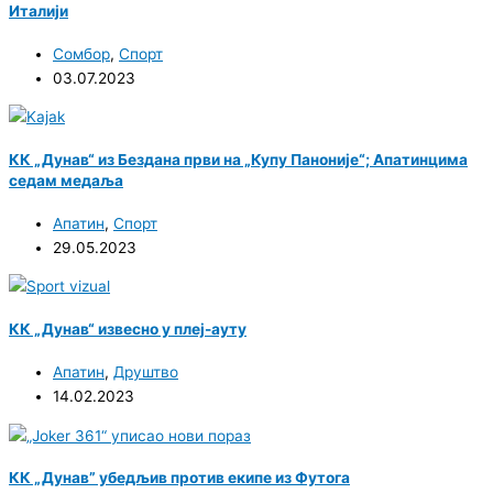
Италији
Сомбор
,
Спорт
03.07.2023
КК „Дунав“ из Бездана први на „Купу Паноније“; Апатинцима
седам медаља
Апатин
,
Спорт
29.05.2023
КК „Дунав“ извесно у плеј-ауту
Апатин
,
Друштво
14.02.2023
КК „Дунав” убедљив против екипе из Футога