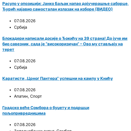
Расуло у опозицији: Јанко Баљак напао дојучерашње саборце,
Ђурић најавио самосталан излазак на изборе (ВИДЕО)
07.08.2026
Србија
Блокадери написали досије о Ђокићу на 39 страна! До јуче им
био савезник, сада је “високоризичан“ – Ово му стављају на
терет
07.08.2026
Србија
Каратисти „Црног Пантера“ успешни на кампу у Книћу
07.08.2026
Апатин
,
Спорт
Градско веће Сомбора о буџету и подршци
пољопривредницима
07.08.2026
Западнобачки округ
,
Сомбор