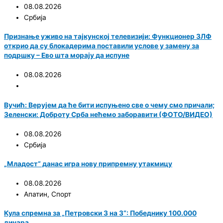
08.08.2026
Србија
Признање уживо на тајкунској телевизији: Функционер ЗЛФ
открио да су блокадерима поставили услове у замену за
подршку – Ево шта морају да испуне
08.08.2026
Вучић: Верујем да ће бити испуњено све о чему смо причали;
Зеленски: Доброту Срба нећемо заборавити (ФОТО/ВИДЕО)
08.08.2026
Србија
„Младост“ данас игра нову припремну утакмицу
08.08.2026
Апатин
,
Спорт
Кула спремна за „Петровски 3 на 3“: Победнику 100.000
динара