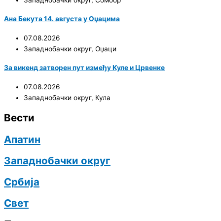
Ана Бекута 14. августа у Оџацима
07.08.2026
Западнобачки округ
,
Оџаци
За викенд затворен пут између Куле и Црвенке
07.08.2026
Западнобачки округ
,
Кула
Вести
Апатин
Западнобачки округ
Србија
Свет