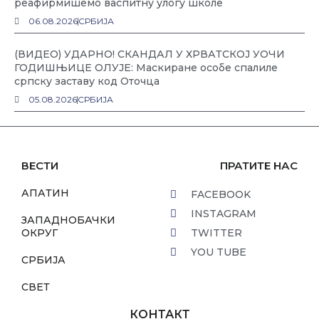
реафирмишемо васпитну улогу школе
06.08.2026
СРБИЈА
(ВИДЕО) УДАРНО! СКАНДАЛ У ХРВАТСКОЈ УОЧИ
ГОДИШЊИЦЕ ОЛУЈЕ: Маскиране особе спалиле
српску заставу код Оточца
05.08.2026
СРБИЈА
ВЕСТИ
ПРАТИТЕ НАС
АПАТИН
FACEBOOK
INSTAGRAM
ЗАПАДНОБАЧКИ
ОКРУГ
TWITTER
YOU TUBE
СРБИЈА
СВЕТ
КОНТАКТ