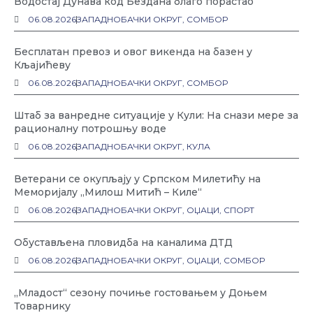
Водостај Дунава код Бездана благо порастао
06.08.2026
ЗАПАДНОБАЧКИ ОКРУГ
,
СОМБОР
Бесплатан превоз и овог викенда на базен у
Кљајићеву
06.08.2026
ЗАПАДНОБАЧКИ ОКРУГ
,
СОМБОР
Штаб за ванредне ситуације у Кули: На снази мере за
рационалну потрошњу воде
06.08.2026
ЗАПАДНОБАЧКИ ОКРУГ
,
КУЛА
Ветерани се окупљају у Српском Милетићу на
Меморијалу „Милош Митић – Киле“
06.08.2026
ЗАПАДНОБАЧКИ ОКРУГ
,
ОЏАЦИ
,
СПОРТ
Обустављена пловидба на каналима ДТД
06.08.2026
ЗАПАДНОБАЧКИ ОКРУГ
,
ОЏАЦИ
,
СОМБОР
„Младост“ сезону почиње гостовањем у Доњем
Товарнику