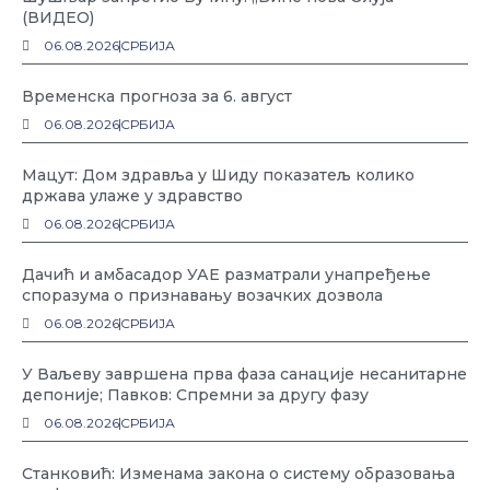
(ВИДЕО)
06.08.2026
СРБИЈА
Временска прогноза за 6. август
06.08.2026
СРБИЈА
Мацут: Дом здравља у Шиду показатељ колико
држава улаже у здравство
06.08.2026
СРБИЈА
Дачић и амбасадор УАЕ разматрали унапређење
споразума о признавању возачких дозвола
06.08.2026
СРБИЈА
У Ваљеву завршена прва фаза санације несанитарне
депоније; Павков: Спремни за другу фазу
06.08.2026
СРБИЈА
Станковић: Изменама закона о систему образовања