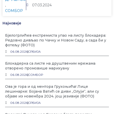
,
07.03.2024
СОМБОР
Најновије
Бјелогрлићев екстремиста упао на листу блокадера:
Редовно дивљао по Чачку и Новом Саду, а сада би у
фотељу (ФОТО)
06.08.2026
СРБИЈА
Блокадерка са листе на друштвеним мрежама
отворено промовише марихуану
06.08.2026
СОМБОР
Ова је гора и од ментора Грухоњића! Лице
лешинарке: Бојана Ватић се диви „Олуји“, али су
објаве из новембра 2024. још језивије (ФОТО)
06.08.2026
СРБИЈА