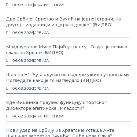
06.08.2026
АПАТИН
,
СПОРТ
Две Србије! Српство и Вучић на једној страни, на
другој – издајници из „круга двојке“ (ВИДЕО)
06.08.2026
СРБИЈА
Младоусташе Миле Пајић у трансу: „Олуја“ је велика
слава за Хрвате (ВИДЕО)
06.08.2026
СРБИЈА
Шок на Н1! Ћута одувао блокадере уживо у програму:
Погледајте како је то изгледало (ВИДЕО)
06.08.2026
СРБИЈА
Еде Вишинка преузео функцију спортског
директора апатинске „Младости“
06.08.2026
АПАТИН
,
СПОРТ
Нови удар на Србију из Хрватске! Усташа Анте
Шушњар запретио Вучићу: „Биће нова Олуја“