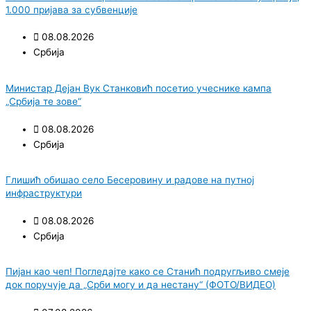
1.000 пријава за субвенције
08.08.2026
Србија
Министар Дејан Вук Станковић посетио учеснике кампа
„Србија те зове“
08.08.2026
Србија
Глишић обишао село Бесеровину и радове на путној
инфраструктури
08.08.2026
Србија
Пијан као чеп! Погледајте како се Станић подругљиво смеје
док поручује да „Срби могу и да нестану“ (ФОТО/ВИДЕО)