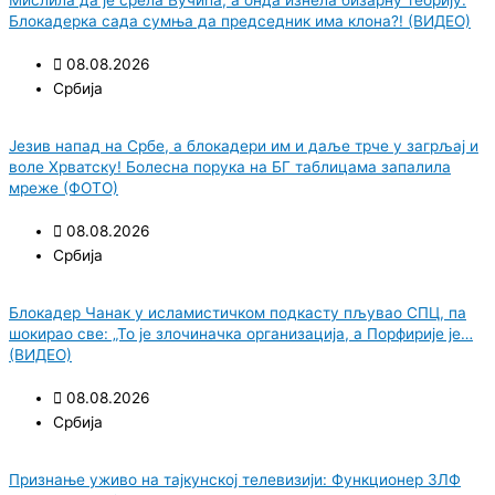
Блокадерка сада сумња да председник има клона?! (ВИДЕО)
08.08.2026
Србија
Језив напад на Србе, а блокадери им и даље трче у загрљај и
воле Хрватску! Болесна порука на БГ таблицама запалила
мреже (ФОТО)
08.08.2026
Србија
Блокадер Чанак у исламистичком подкасту пљувао СПЦ, па
шокирао све: „То је злочиначка организација, а Порфирије је…
(ВИДЕО)
08.08.2026
Србија
Признање уживо на тајкунској телевизији: Функционер ЗЛФ