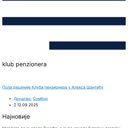
klub penzionera
Пола деценије Клуба пензионера у Алекса Шантићу
Друштво
,
Сомбор
12.09.2025
Најновије
Мислила да је срела Вучића, а онда изнела бизарну теорију: