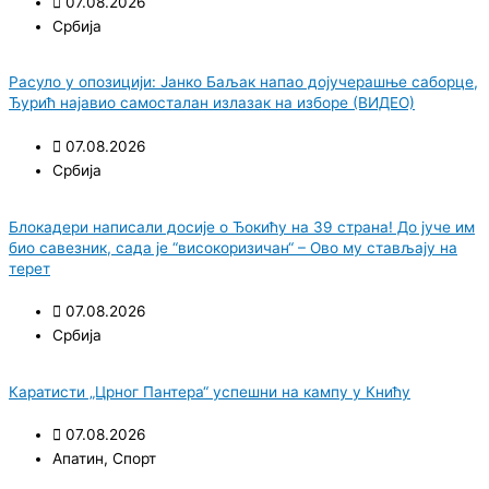
07.08.2026
Србија
Расуло у опозицији: Јанко Баљак напао дојучерашње саборце,
Ђурић најавио самосталан излазак на изборе (ВИДЕО)
07.08.2026
Србија
Блокадери написали досије о Ђокићу на 39 страна! До јуче им
био савезник, сада је “високоризичан“ – Ово му стављају на
терет
07.08.2026
Србија
Каратисти „Црног Пантера“ успешни на кампу у Книћу
07.08.2026
Апатин
,
Спорт