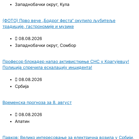
Западнобачки округ
,
Кула
(ФОТО) Прво вече „Бодрог феста“ окупило љубитеље
традиције, гастрономије и музике
08.08.2026
Западнобачки округ
,
Сомбор
Професор блокадер напао активисткиње СНС у Крагујевцу!
Полиција спречила ескалацију инцидента!
08.08.2026
Србија
Временска прогноза за 8. август
08.08.2026
Апатин
Павков: Велико интересовање за електрична возила у Србији,