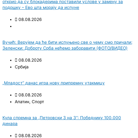
открио да су блокадерима поставили услове у замену за
подршку – Ево шта морају да испуне
08.08.2026
Вучић: Верујем да ће бити испуњено све о чему смо причали;
Зеленски: Доброту Срба нећемо заборавити (ФОТО/ВИДЕО)
08.08.2026
Србија
„Младост“ данас игра нову припремну утакмицу
08.08.2026
Апатин
,
Спорт
Кула спремна за „Петровски 3 на 3“: Победнику 100.000
динара
08.08.2026