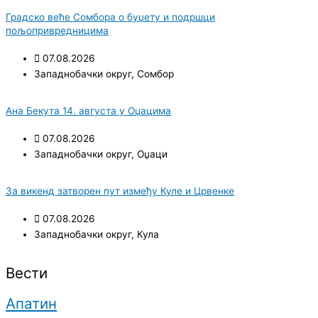
Градско веће Сомбора о буџету и подршци
пољопривредницима
07.08.2026
Западнобачки округ
,
Сомбор
Ана Бекута 14. августа у Оџацима
07.08.2026
Западнобачки округ
,
Оџаци
За викенд затворен пут између Куле и Црвенке
07.08.2026
Западнобачки округ
,
Кула
Вести
Апатин