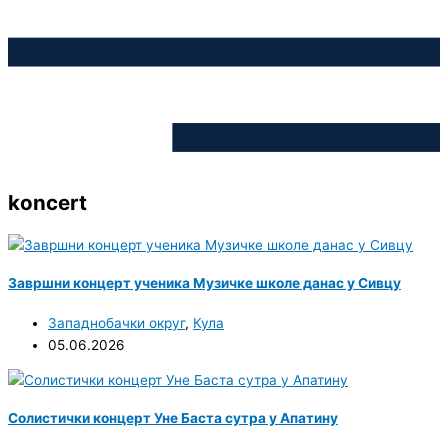
koncert
Завршни концерт ученика Музичке школе данас у Сивцу
Западнобачки округ
,
Кула
05.06.2026
Солистички концерт Уне Баста сутра у Апатину