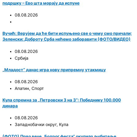
подршку – Ево шта морају да испуне
08.08.2026
Вучић: Верујем да ће бити испуњено све о чему смо причали;
Зеленски: Доброту Срба нећемо заборавити (ФОТО/ВИДЕО)
08.08.2026
Србија
„Младост“ данас игра нову припремну утакмицу
08.08.2026
Апатин
,
Спорт
Кула спремна за „Петровски 3 на 3“: Победнику 100.000
динара
08.08.2026
Западнобачки округ
,
Кула
(ФОТО) Прво вече „Бодрог феста“ окупило љубитеље