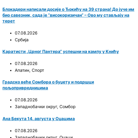
Блокадери написали досије о Ђокићу на 39 страна! До јуче им
био савезник, сада је “високоризичан“ – Ово му стављају на
терет
07.08.2026
Србија
Каратисти „Црног Пантера“ успешни на кампу у Книћу
07.08.2026
Апатин
,
Спорт
Градско веће Сомбора о буџету и подршци
пољопривредницима
07.08.2026
Западнобачки округ
,
Сомбор
Ана Бекута 14. августа у Оџацима
07.08.2026
Западнобачки округ
,
Оџаци