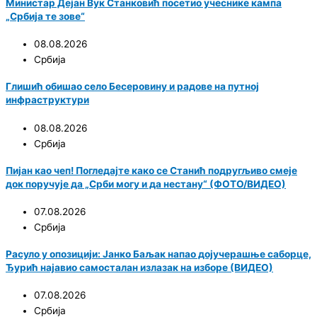
Министар Дејан Вук Станковић посетио учеснике кампа
„Србија те зове“
08.08.2026
Србија
Глишић обишао село Бесеровину и радове на путној
инфраструктури
08.08.2026
Србија
Пијан као чеп! Погледајте како се Станић подругљиво смеје
док поручује да „Срби могу и да нестану“ (ФОТО/ВИДЕО)
07.08.2026
Србија
Расуло у опозицији: Јанко Баљак напао дојучерашње саборце,
Ђурић најавио самосталан излазак на изборе (ВИДЕО)
07.08.2026
Србија