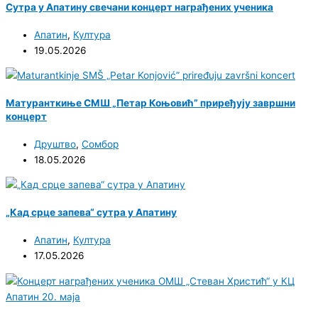
Сутра у Апатину свечани концерт награђених ученика
Апатин
,
Култура
19.05.2026
Матуранткиње СМШ „Петар Коњовић” приређују завршни
концерт
Друштво
,
Сомбор
18.05.2026
„Кад срце запева“ сутра у Апатину
Апатин
,
Култура
17.05.2026