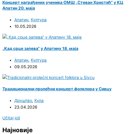
Концерт награђених ученика ОМШ „Стеван Христић“ у КЦ
Апатин 20. маја
Апатин
,
Култура
10.05.2026
„Кад срце запева“ у Апатину 18. маја
Апатин
,
Култура
09.05.2026
Традиционални пролећни концерт фолклора у Сивцу
Друштво
,
Кула
23.04.2026
Učitaj još
Најновије