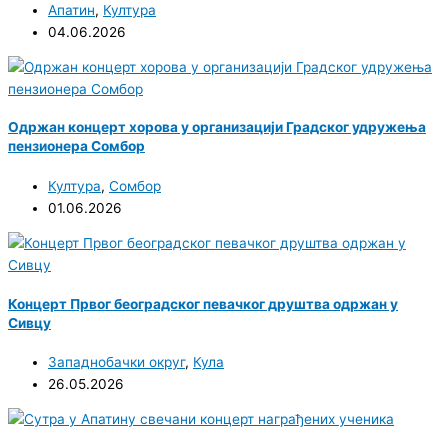
Апатин
,
Култура
04.06.2026
Одржан концерт хорова у организацији Градског удружења
пензионера Сомбор
Култура
,
Сомбор
01.06.2026
Концерт Првог београдског певачког друштва одржан у
Сивцу
Западнобачки округ
,
Кула
26.05.2026