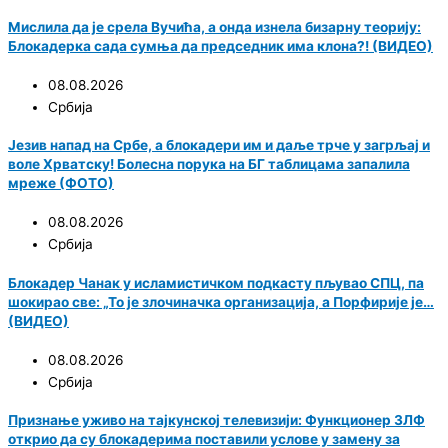
Мислила да је срела Вучића, а онда изнела бизарну теорију:
Блокадерка сада сумња да председник има клона?! (ВИДЕО)
08.08.2026
Србија
Језив напад на Србе, а блокадери им и даље трче у загрљај и
воле Хрватску! Болесна порука на БГ таблицама запалила
мреже (ФОТО)
08.08.2026
Србија
Блокадер Чанак у исламистичком подкасту пљувао СПЦ, па
шокирао све: „То је злочиначка организација, а Порфирије је…
(ВИДЕО)
08.08.2026
Србија
Признање уживо на тајкунској телевизији: Функционер ЗЛФ
открио да су блокадерима поставили услове у замену за