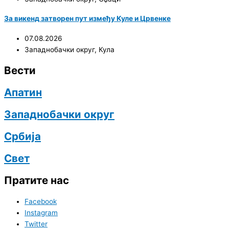
За викенд затворен пут између Куле и Црвенке
07.08.2026
Западнобачки округ
,
Кула
Вести
Апатин
Западнобачки округ
Србија
Свет
Пратите нас
Facebook
Instagram
Twitter