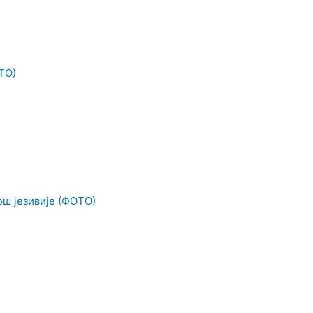
ТО)
ош језивије (ФОТО)