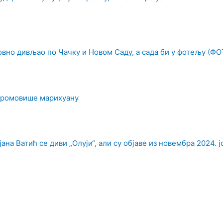
овно дивљао по Чачку и Новом Саду, а сада би у фотељу (ФО
промовише марихуану
на Ватић се диви „Олуји“, али су објаве из новембра 2024. ј