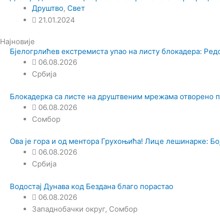
Друштво
,
Свет
21.01.2024
Најновије
Бјелогрлићев екстремиста упао на листу блокадера: Ред
06.08.2026
Србија
Блокадерка са листе на друштвеним мрежама отворено 
06.08.2026
Сомбор
Ова је гора и од ментора Грухоњића! Лице лешинарке: Боја
06.08.2026
Србија
Водостај Дунава код Бездана благо порастао
06.08.2026
Западнобачки округ
,
Сомбор