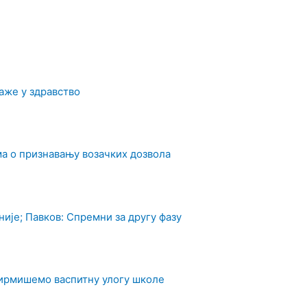
аже у здравство
а о признавању возачких дозвола
ије; Павков: Спремни за другу фазу
фирмишемо васпитну улогу школе