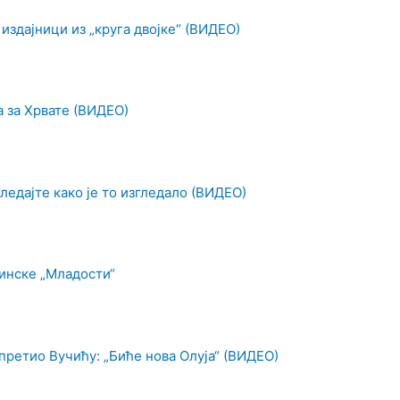
 издајници из „круга двојке“ (ВИДЕО)
а за Хрвате (ВИДЕО)
ледајте како је то изгледало (ВИДЕО)
инске „Младости“
претио Вучићу: „Биће нова Олуја“ (ВИДЕО)