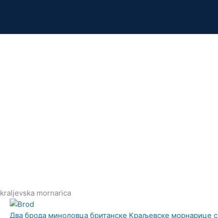
kraljevska mornarica
Два брода миноловца британске Краљевске морнарице су