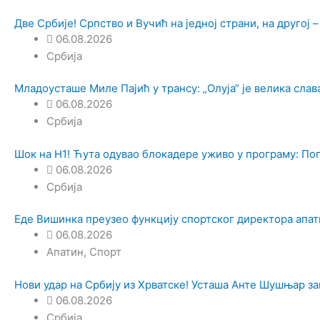
Две Србије! Српство и Вучић на једној страни, на другој –
06.08.2026
Србија
Младоусташе Миле Пајић у трансу: „Олуја“ је велика слав
06.08.2026
Србија
Шок на Н1! Ћута одувао блокадере уживо у програму: Пог
06.08.2026
Србија
Еде Вишинка преузео функцију спортског директора апат
06.08.2026
Апатин
,
Спорт
Нови удар на Србију из Хрватске! Усташа Анте Шушњар за
06.08.2026
Србија