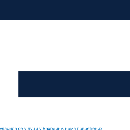
дарила се у луци у Бахреину, нема повређених