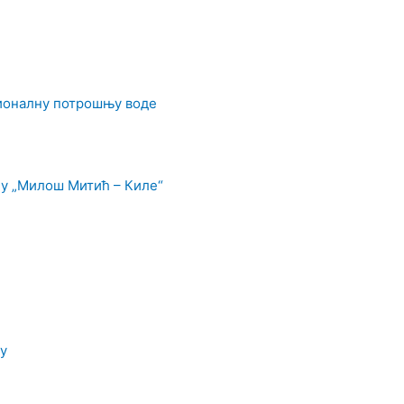
ционалну потрошњу воде
у „Милош Митић – Киле“
у