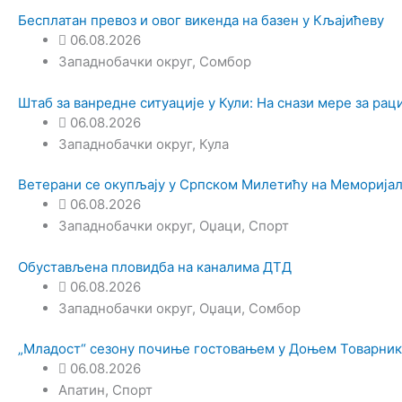
Бесплатан превоз и овог викенда на базен у Кљајићеву
06.08.2026
Западнобачки округ
,
Сомбор
Штаб за ванредне ситуације у Кули: На снази мере за ра
06.08.2026
Западнобачки округ
,
Кула
Ветерани се окупљају у Српском Милетићу на Меморијал
06.08.2026
Западнобачки округ
,
Оџаци
,
Спорт
Обустављена пловидба на каналима ДТД
06.08.2026
Западнобачки округ
,
Оџаци
,
Сомбор
„Младост“ сезону почиње гостовањем у Доњем Товарник
06.08.2026
Апатин
,
Спорт