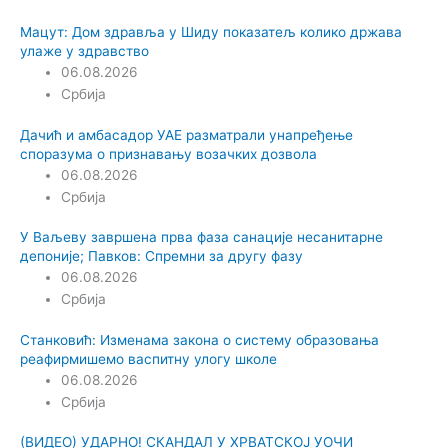
Мацут: Дом здравља у Шиду показатељ колико држава
улаже у здравство
06.08.2026
Србија
Дачић и амбасадор УАЕ разматрали унапређење
споразума о признавању возачких дозвола
06.08.2026
Србија
У Ваљеву завршена прва фаза санације несанитарне
депоније; Павков: Спремни за другу фазу
06.08.2026
Србија
Станковић: Изменама закона о систему образовања
реафирмишемо васпитну улогу школе
06.08.2026
Србија
(ВИДЕО) УДАРНО! СКАНДАЛ У ХРВАТСКОЈ УОЧИ