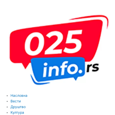
Пређи
на
садржај
Насловна
Вести
Друштво
Култура