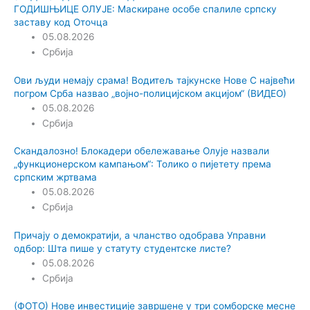
ГОДИШЊИЦЕ ОЛУЈЕ: Маскиране особе спалиле српску
заставу код Оточца
05.08.2026
Србија
Ови људи немају срама! Водитељ тајкунске Нове С највећи
погром Срба назвао „војно-полицијском акцијом“ (ВИДЕО)
05.08.2026
Србија
Скандалозно! Блокадери обележавање Олује назвали
„функционерском кампањом“: Толико о пијетету према
српским жртвама
05.08.2026
Србија
Причају о демократији, а чланство одобрава Управни
одбор: Шта пише у статуту студентске листе?
05.08.2026
Србија
(ФОТО) Нове инвестиције завршене у три сомборске месне