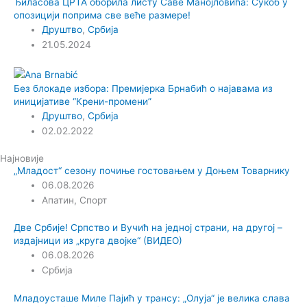
Ђиласова ЦРТА оборила листу Саве Манојловића: Сукоб у
опозицији поприма све веће размере!
Друштво
,
Србија
21.05.2024
Без блокаде избора: Премијерка Брнабић о најавама из
иницијативе “Крени-промени”
Друштво
,
Србија
02.02.2022
Најновије
„Младост“ сезону почиње гостовањем у Доњем Товарнику
06.08.2026
Апатин
,
Спорт
Две Србије! Српство и Вучић на једној страни, на другој –
издајници из „круга двојке“ (ВИДЕО)
06.08.2026
Србија
Младоусташе Миле Пајић у трансу: „Олуја“ је велика слава