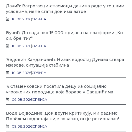
Дачић: Ватрoгасци-спасиоци данима раде у тешким
условима, неће стати док има ватре
10.08.2026
СРБИЈА
Вучић: До сада око 15.000 пријава на платформи „Ко
си, бре, ти?“
10.08.2026
СРБИЈА
Ђедовић Хандановић: Низак водостај Дунава ствара
изазове, ситуација стабилна
10.08.2026
СРБИЈА
Ђ.Стаменковски посетила децу из социјално
угрожених породица која бораве у Баошићима
09.08.2026
СРБИЈА
Воде Војводине: Док други критикују, ми радимо!
Проблем водостаја није локалан, он је регионалан!
09.08.2026
СРБИЈА