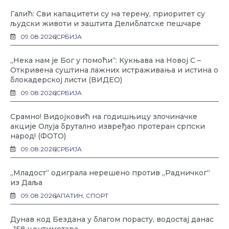
Галић: Сви капацитети су на терену, приоритет су
људски животи и заштита Делиблатске пешчаре
09.08.2026
СРБИЈА
„Нека нам је Бог у помоћи“: Кукњава на Новој С –
Откривена суштина лажних истраживања и истина о
блокадерској листи (ВИДЕО)
09.08.2026
СРБИЈА
Срамно! Видојковић на годишњицу злочиначке
акције Олуја брутално извређао протеран српски
народ! (ФОТО)
09.08.2026
СРБИЈА
„Младост“ одиграла нерешено против „Радничког“
из Даља
09.08.2026
АПАТИН
,
СПОРТ
Дунав код Бездана у благом порасту, водостај данас