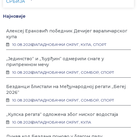
СРБИЈА
Најновије
Алексеј Ераковић победник Дечијег вараличарског
купа
10.08.2026
ЗАПАДНОБАЧКИ ОКРУГ
,
КУЛА
,
СПОРТ
„Јединство“ и „Ђурђин“ одмерили снаге у
припремном мечу
10.08.2026
ЗАПАДНОБАЧКИ ОКРУГ
,
СОМБОР
,
СПОРТ
Безданци блистали на Међународној регати „Бегеј
2026“
10.08.2026
ЗАПАДНОБАЧКИ ОКРУГ
,
СОМБОР
,
СПОРТ
„Кулска регата“ одложена због ниског водостаја
10.08.2026
ЗАПАДНОБАЧКИ ОКРУГ
,
КУЛА
Дунав код Бездана поново у благом паду