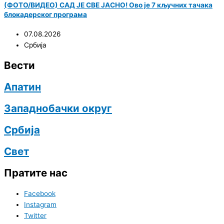
(ФОТО/ВИДЕО) САД ЈЕ СВЕ ЈАСНО! Ово је 7 кључних тачака
блокадерског програма
07.08.2026
Србија
Вести
Апатин
Западнобачки округ
Србија
Свет
Пратите нас
Facebook
Instagram
Twitter