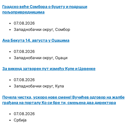
Градско веће Сомбора о буџету и подршци
пољопривредницима
07.08.2026
Западнобачки округ
,
Сомбор
Ана Бекута 14. августа у Оџацима
07.08.2026
Западнобачки округ
,
Оџаци
За викенд затворен пут између Куле и Црвенке
07.08.2026
Западнобачки округ
,
Кула
Почела чистка, ускоро нове смене! Вучићев одговор на жалбе
грађана на порталу Ко си бре ти, смењена два директора
07.08.2026
Србија