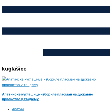
kuglašice
Апатинске куглашице избориле пласман на државно
првенство у тандему
Апатин