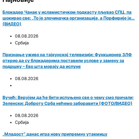
Блокадер Чанак у исламистичком подкасту пљувао СПЦ, па
шокирао све: „То је злочиначка организација, а Порфирије је…
(ВИДЕО)
08.08.2026
Србија
Признање уживо на тајкунској телевизији: Функционер ЗЛФ
открио да су блокадерима поставили услове у замену за
подршку – Ево шта морају да испуне
08.08.2026
Вучић: Верујем да ће бити испуњено све о чему смо причали;
Зеленски: Доброту Срба нећемо заборавити (ФОТО/ВИДЕО)
08.08.2026
Србија
„Младост“ данас игра нову припремну утакмицу