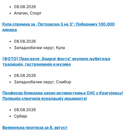
08.08.2026
Апатин
,
Спорт
Кула спремна за „Петровски 3 на 3“: Победнику 100.000
динара
08.08.2026
Западнобачки округ
,
Кула
(ФОТО) Прво вече „Бодрог феста“ окупило љубитеље
традиције, гастрономије и музике
08.08.2026
Западнобачки округ
,
Сомбор
Професор блокадер напао активисткиње СНС у Крагујевцу!
Полиција спречила ескалацију инцидента!
08.08.2026
Србија
Временска прогноза за 8. август