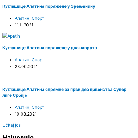
Куглашице Апатина поражене у Зрењанину
Апатин
,
Спорт
11.11.2021
Куглашице Апатина поражене у два наврата
Апатин
,
Спорт
23.09.2021
Куглашице Апатина спремне за први део првенства Супер
лиге Србије
Апатин
,
Спорт
19.08.2021
Učitaj još
Најновије