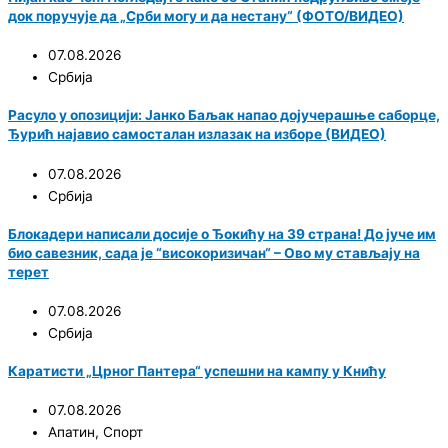
док поручује да „Срби могу и да нестану“ (ФОТО/ВИДЕО)
07.08.2026
Србија
Расуло у опозицији: Јанко Баљак напао дојучерашње саборце,
Ђурић најавио самосталан излазак на изборе (ВИДЕО)
07.08.2026
Србија
Блокадери написали досије о Ђокићу на 39 страна! До јуче им
био савезник, сада је “високоризичан“ – Ово му стављају на
терет
07.08.2026
Србија
Каратисти „Црног Пантера“ успешни на кампу у Книћу
07.08.2026
Апатин
,
Спорт