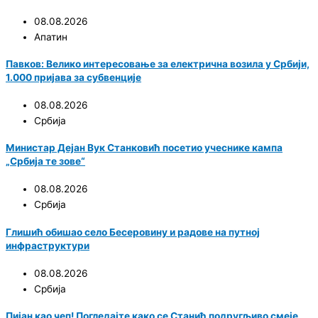
08.08.2026
Апатин
Павков: Велико интересовање за електрична возила у Србији,
1.000 пријава за субвенције
08.08.2026
Србија
Министар Дејан Вук Станковић посетио учеснике кампа
„Србија те зове“
08.08.2026
Србија
Глишић обишао село Бесеровину и радове на путној
инфраструктури
08.08.2026
Србија
Пијан као чеп! Погледајте како се Станић подругљиво смеје