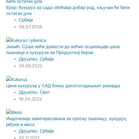
Ерор: Кукуруз за сада обећава добар род, кључан ће бити
остатак јула
Србија
06.07.2026
Јањић: Суша неће довести до већих осцилација цена
пшенице и кукуруза на Продуктној берзи
Друштво
,
Србија
26.08.2022
Цена кукуруза у САД близу десетогодишњег рекорда
Друштво
,
Свет
19.04.2022
Индонезија заинтересована за српску пшеницу, кукуруз,
јабуке и месо
Друштво
,
Србија
02.11.2021