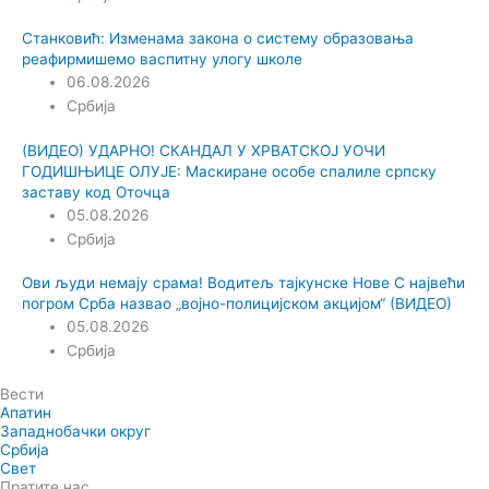
Станковић: Изменама закона о систему образовања
реафирмишемо васпитну улогу школе
06.08.2026
Србија
(ВИДЕО) УДАРНО! СКАНДАЛ У ХРВАТСКОЈ УОЧИ
ГОДИШЊИЦЕ ОЛУЈЕ: Маскиране особе спалиле српску
заставу код Оточца
05.08.2026
Србија
Ови људи немају срама! Водитељ тајкунске Нове С највећи
погром Срба назвао „војно-полицијском акцијом“ (ВИДЕО)
05.08.2026
Србија
Вести
Апатин
Западнобачки округ
Србија
Свет
Пратите нас