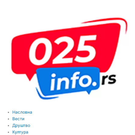
Пређи
на
садржај
Насловна
Вести
Друштво
Култура