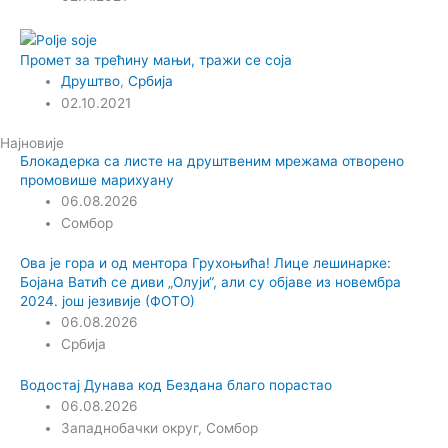
Промет за трећину мањи, тражи се соја
Друштво
,
Србија
02.10.2021
Најновије
Блокадерка са листе на друштвеним мрежама отворено
промовише марихуану
06.08.2026
Сомбор
Ова је гора и од ментора Грухоњића! Лице лешинарке:
Бојана Ватић се диви „Олуји“, али су објаве из новембра
2024. још језивије (ФОТО)
06.08.2026
Србија
Водостај Дунава код Бездана благо порастао
06.08.2026
Западнобачки округ
,
Сомбор