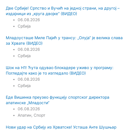
Две Србије! Српство и Вучић на једној страни, на другој –
издајници из „круга двојке“ (ВИДЕО)
06.08.2026
Србија
Младоусташе Миле Пајић у трансу: „Олуја“ је велика слава
за Хрвате (ВИДЕО)
06.08.2026
Србија
Шок на Н1! Ћута одувао блокадере уживо у програму:
Погледајте како је то изгледало (ВИДЕО)
06.08.2026
Србија
Еде Вишинка преузео функцију спортског директора
апатинске „Младости“
06.08.2026
Апатин
,
Спорт
Нови удар на Србију из Хрватске! Усташа Анте Шушњар