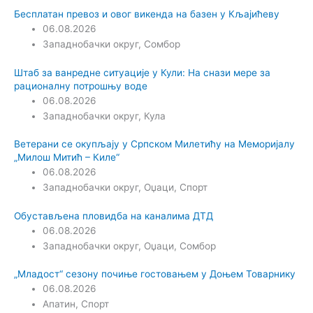
Бесплатан превоз и овог викенда на базен у Кљајићеву
06.08.2026
Западнобачки округ
,
Сомбор
Штаб за ванредне ситуације у Кули: На снази мере за
рационалну потрошњу воде
06.08.2026
Западнобачки округ
,
Кула
Ветерани се окупљају у Српском Милетићу на Меморијалу
„Милош Митић – Киле“
06.08.2026
Западнобачки округ
,
Оџаци
,
Спорт
Обустављена пловидба на каналима ДТД
06.08.2026
Западнобачки округ
,
Оџаци
,
Сомбор
„Младост“ сезону почиње гостовањем у Доњем Товарнику
06.08.2026
Апатин
,
Спорт