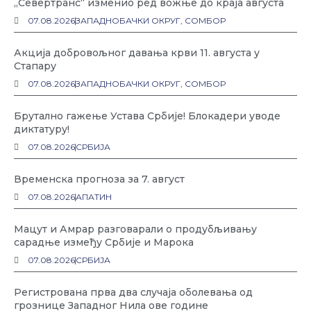
„Севертранс“ изменио ред вожње до краја августа
07.08.2026
ЗАПАДНОБАЧКИ ОКРУГ
,
СОМБОР
Акција добровољног давања крви 11. августа у
Стапару
07.08.2026
ЗАПАДНОБАЧКИ ОКРУГ
,
СОМБОР
Брутално гажење Устава Србије! Блокадери уводе
диктатуру!
07.08.2026
СРБИЈА
Временска прогноза за 7. август
07.08.2026
АПАТИН
Мацут и Амрар разговарали о продубљивању
сарадње између Србије и Марока
07.08.2026
СРБИЈА
Регистрована прва два случаја оболевања од
грознице Западног Нила ове године