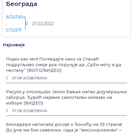
Београда
АПАТИН
,
21.02.2022
СПОРТ
Најновије
Пијан као чеп! Погледајте како се Станић
подругљиво смеје док поручује да „Срби могу и да
нестану“ (ФОТО/ВИДЕО)
07.08.2026
СРБИЈА
Расуло у опозицији: Јанко Баљак напао дојучерашње
саборце, Ђурић најавио самосталан излазак на
изборе (ВИДЕО)
07.08.2026
СРБИЈА
Блокадери написали досије о Ђокићу на 39 страна!
До јуче им био савезник, сада је “високоризичан“ –