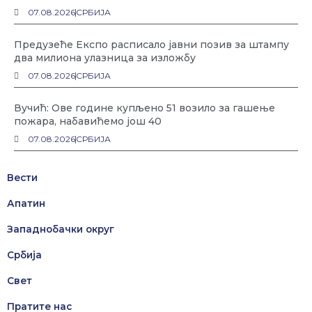
07.08.2026
СРБИЈА
Предузеће Експо расписало јавни позив за штампу
два милиона улазница за изложбу
07.08.2026
СРБИЈА
Вучић: Ове године купљено 51 возило за гашење
пожара, набавићемо још 40
07.08.2026
СРБИЈА
Вести
Апатин
Западнобачки округ
Србија
Свет
Пратите нас