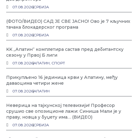
07.08.2026
СРБИЈА
(ФОТО/ВИДЕО) САД ЈЕ СВЕ ЈАСНО! Ово је 7 кључних
тачака блокадерског програма
07.08.2026
СРБИЈА
KK „Апатин“ комплетира састав пред дебитантску
сезону у Првој Б лиги
07.08.2026
АПАТИН
,
СПОРТ
Прикупљено 16 јединица крви у Апатину, међу
даваоцима четири жене
07.08.2026
АПАТИН
Неверица на тајкунској телевизији! Професор
срушио све опозиционе лажи: Синиша Мали је у
праву, новца у буџету има… (ВИДЕО)
07.08.2026
СРБИЈА