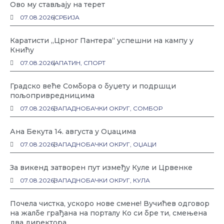
Ово му стављају на терет
07.08.2026
СРБИЈА
Каратисти „Црног Пантера“ успешни на кампу у
Книћу
07.08.2026
АПАТИН
,
СПОРТ
Градско веће Сомбора о буџету и подршци
пољопривредницима
07.08.2026
ЗАПАДНОБАЧКИ ОКРУГ
,
СОМБОР
Ана Бекута 14. августа у Оџацима
07.08.2026
ЗАПАДНОБАЧКИ ОКРУГ
,
ОЏАЦИ
За викенд затворен пут између Куле и Црвенке
07.08.2026
ЗАПАДНОБАЧКИ ОКРУГ
,
КУЛА
Почела чистка, ускоро нове смене! Вучићев одговор
на жалбе грађана на порталу Ко си бре ти, смењена
два директора