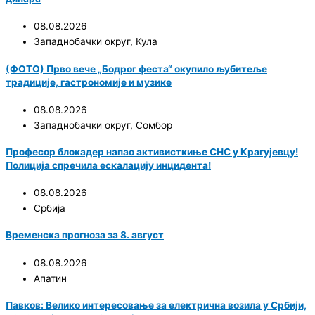
08.08.2026
Западнобачки округ
,
Кула
(ФОТО) Прво вече „Бодрог феста“ окупило љубитеље
традиције, гастрономије и музике
08.08.2026
Западнобачки округ
,
Сомбор
Професор блокадер напао активисткиње СНС у Крагујевцу!
Полиција спречила ескалацију инцидента!
08.08.2026
Србија
Временска прогноза за 8. август
08.08.2026
Апатин
Павков: Велико интересовање за електрична возила у Србији,