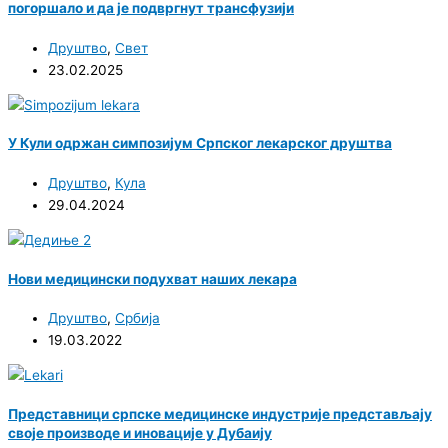
погоршало и да је подвргнут трансфузији
Друштво
,
Свет
23.02.2025
У Кули одржан симпозијум Српског лекарског друштва
Друштво
,
Кула
29.04.2024
Нови медицински подухват наших лекара
Друштво
,
Србија
19.03.2022
Представници српске медицинске индустрије представљају
своје производе и иновације у Дубаију