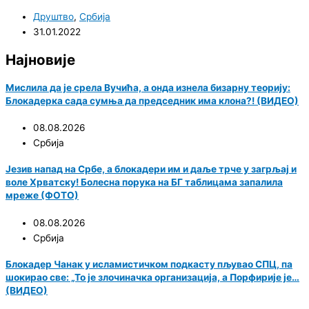
Друштво
,
Србија
31.01.2022
Најновије
Мислила да је срела Вучића, а онда изнела бизарну теорију:
Блокадерка сада сумња да председник има клона?! (ВИДЕО)
08.08.2026
Србија
Језив напад на Србе, а блокадери им и даље трче у загрљај и
воле Хрватску! Болесна порука на БГ таблицама запалила
мреже (ФОТО)
08.08.2026
Србија
Блокадер Чанак у исламистичком подкасту пљувао СПЦ, па
шокирао све: „То је злочиначка организација, а Порфирије је…
(ВИДЕО)