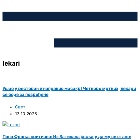
lekari
Ушао у ресторан и направио масакр! Четворо мртвих, лекари
се боре за повређене
Свет
13.10.2025
Папа Фрања критично: Из Ватикана јављају да му се стање