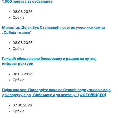
1.000 пријава за субвенције
08.08.2026
Србија
Министар Дејан Вук Станковић посетио учеснике кампа
„Србија те зове“
08.08.2026
Србија
Глишић обишао село Бесеровину и радове на путној
инфраструктури
08.08.2026
Србија
Пијан као чеп! Погледајте како се Станић подругљиво смеје
док поручује да „Срби могу и да нестану“ (ФОТО/ВИДЕО)
07.08.2026
Србија