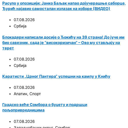
Расуло у опозицији: Јанко Баљак напао дојучерашње саборце,
Ђурић најавио самосталан излазак на изборе (ВИДЕО)
07.08.2026
Србија
Блокадери написали досије о Ђокићу на 39 страна! До јуче им
био савезник, сада је “високоризичан“ – Ово му стављају на
терет
07.08.2026
Србија
Каратисти „Црног Пантера“ успешни на кампу у Книћу
07.08.2026
Апатин
,
Спорт
Градско веће Сомбора о буџету и подршци
пољопривредницима
07.08.2026
Западнобачки округ
,
Сомбор