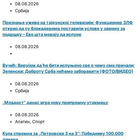
08.08.2026
Србија
Признање уживо на тајкунској телевизији: Функционер ЗЛФ
открио да су блокадерима поставили услове у замену за
подршку – Ево шта морају да испуне
08.08.2026
Вучић: Верујем да ће бити испуњено све о чему смо причали;
Зеленски: Доброту Срба нећемо заборавити (ФОТО/ВИДЕО)
08.08.2026
Србија
„Младост“ данас игра нову припремну утакмицу
08.08.2026
Апатин
,
Спорт
Кула спремна за „Петровски 3 на 3“: Победнику 100.000
динара