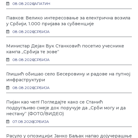
08.08.2026
АПАТИН
Павков: Велико интересовање за електрична возила
у Србији, 1.000 пријава за субвенције
08.08.2026
СРБИЈА
Министар Дејан Вук Станковић посетио учеснике
кампа „Србија те зове“
08.08.2026
СРБИЈА
Глишић обишао село Бесеровину и радове на путној
инфраструктури
08.08.2026
СРБИЈА
Пијан као чеп! Погледајте како се Станић
подругљиво смеје док поручује да „Срби могу и да
нестану“ (ФОТО/ВИДЕО)
07.08.2026
СРБИЈА
Расуло у опозицији: Јанко Баљак напао дојучерашње