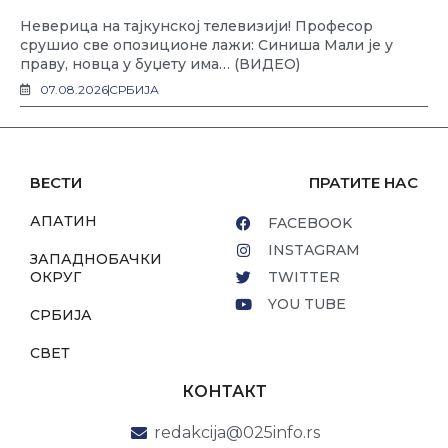
Неверица на тајкунској телевизији! Професор
срушио све опозиционе лажи: Синиша Мали је у
праву, новца у буџету има… (ВИДЕО)
07.08.2026
СРБИЈА
ВЕСТИ
ПРАТИТЕ НАС
АПАТИН
FACEBOOK
INSTAGRAM
ЗАПАДНОБАЧКИ
ОКРУГ
TWITTER
YOU TUBE
СРБИЈА
СВЕТ
КОНТАКТ
redakcija@025info.rs