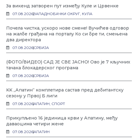
За викенд затворен пут између Куле и Црвенке
07.08.2026
ЗАПАДНОБАЧКИ ОКРУГ
,
КУЛА
Почела чистка, ускоро нове смене! Вучићев одговор
на жалбе грађана на порталу Ко си бре ти, смењена
два директора
07.08.2026
СРБИЈА
(ФОТО/ВИДЕО) САД ЈЕ СВЕ ЈАСНО! Ово је 7 кључних
тачака блокадерског програма
07.08.2026
СРБИЈА
KK „Апатин“ комплетира састав пред дебитантску
сезону у Првој Б лиги
07.08.2026
АПАТИН
,
СПОРТ
Прикупљено 16 јединица крви у Апатину, међу
даваоцима четири жене
07.08.2026
АПАТИН