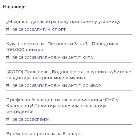
Најновије
„Младост“ данас игра нову припремну утакмицу
08.08.2026
АПАТИН
,
СПОРТ
Кула спремна за „Петровски 3 на 3“: Победнику
100.000 динара
08.08.2026
ЗАПАДНОБАЧКИ ОКРУГ
,
КУЛА
(ФОТО) Прво вече „Бодрог феста“ окупило љубитеље
традиције, гастрономије и музике
08.08.2026
ЗАПАДНОБАЧКИ ОКРУГ
,
СОМБОР
Професор блокадер напао активисткиње СНС у
Крагујевцу! Полиција спречила ескалацију
инцидента!
08.08.2026
СРБИЈА
Временска прогноза за 8. август