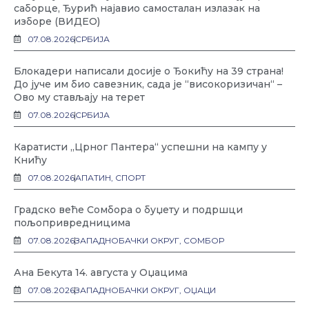
саборце, Ђурић најавио самосталан излазак на
изборе (ВИДЕО)
07.08.2026
СРБИЈА
Блокадери написали досије о Ђокићу на 39 страна!
До јуче им био савезник, сада је “високоризичан“ –
Ово му стављају на терет
07.08.2026
СРБИЈА
Каратисти „Црног Пантера“ успешни на кампу у
Книћу
07.08.2026
АПАТИН
,
СПОРТ
Градско веће Сомбора о буџету и подршци
пољопривредницима
07.08.2026
ЗАПАДНОБАЧКИ ОКРУГ
,
СОМБОР
Ана Бекута 14. августа у Оџацима
07.08.2026
ЗАПАДНОБАЧКИ ОКРУГ
,
ОЏАЦИ