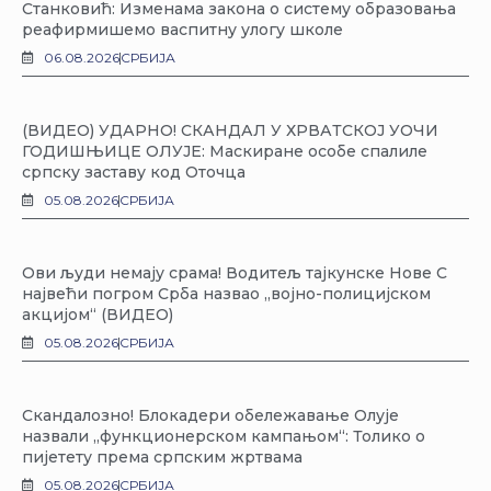
Станковић: Изменама закона о систему образовања
реафирмишемо васпитну улогу школе
06.08.2026
СРБИЈА
(ВИДЕО) УДАРНО! СКАНДАЛ У ХРВАТСКОЈ УОЧИ
ГОДИШЊИЦЕ ОЛУЈЕ: Маскиране особе спалиле
српску заставу код Оточца
05.08.2026
СРБИЈА
Ови људи немају срама! Водитељ тајкунске Нове С
највећи погром Срба назвао „војно-полицијском
акцијом“ (ВИДЕО)
05.08.2026
СРБИЈА
Скандалозно! Блокадери обележавање Олује
назвали „функционерском кампањом“: Толико о
пијетету према српским жртвама
05.08.2026
СРБИЈА