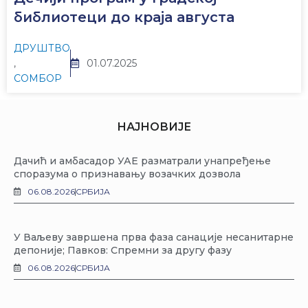
библиотеци до краја августа
ДРУШТВО
,
01.07.2025
СОМБОР
НАЈНОВИЈЕ
Дачић и амбасадор УАЕ разматрали унапређење
споразума о признавању возачких дозвола
06.08.2026
СРБИЈА
У Ваљеву завршена прва фаза санације несанитарне
депоније; Павков: Спремни за другу фазу
06.08.2026
СРБИЈА