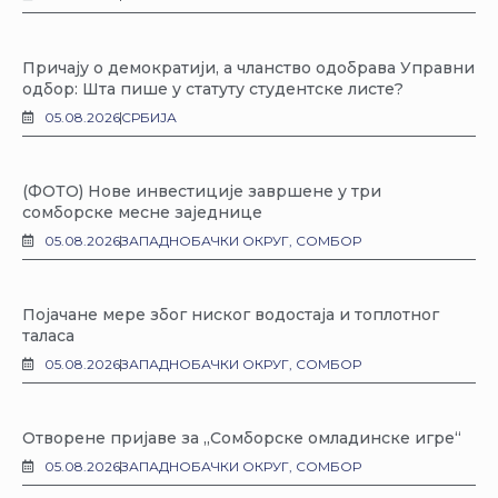
Причају о демократији, а чланство одобрава Управни
одбор: Шта пише у статуту студентске листе?
05.08.2026
СРБИЈА
(ФОТО) Нове инвестиције завршене у три
сомборске месне заједнице
05.08.2026
ЗАПАДНОБАЧКИ ОКРУГ
,
СОМБОР
Појачане мере због ниског водостаја и топлотног
таласа
05.08.2026
ЗАПАДНОБАЧКИ ОКРУГ
,
СОМБОР
Отворене пријаве за „Сомборске омладинске игре“
05.08.2026
ЗАПАДНОБАЧКИ ОКРУГ
,
СОМБОР