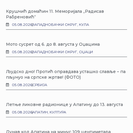
Крушчић домаћин 11. Меморијала „Радисав
Рабреновић“
05.08.2026
ЗАПАДНОБАЧКИ ОКРУГ
,
КУЛА
Мото сусрет од 6. до 8. августа у Оџацима
05.08.2026
ЗАПАДНОБАЧКИ ОКРУГ
,
ОЏАЦИ
Људско дно! Протић оправдава усташко славље – па
пљунуо на српске жртве! (ФОТО)
05.08.2026
СРБИЈА
Летње ликовне радионице у Апатину до 13. августа
05.08.2026
АПАТИН
,
КУЛТУРА
Дунав код Апатина на минус 109 центиметара