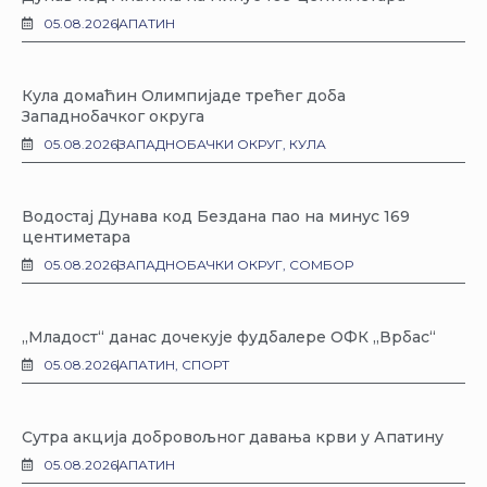
05.08.2026
АПАТИН
Кула домаћин Олимпијаде трећег доба
Западнобачког округа
05.08.2026
ЗАПАДНОБАЧКИ ОКРУГ
,
КУЛА
Водостај Дунава код Бездана пао на минус 169
центиметара
05.08.2026
ЗАПАДНОБАЧКИ ОКРУГ
,
СОМБОР
„Младост“ данас дочекује фудбалере ОФК „Врбас“
05.08.2026
АПАТИН
,
СПОРТ
Сутра акција добровољног давања крви у Апатину
05.08.2026
АПАТИН