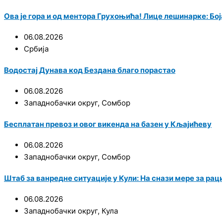
Ова је гора и од ментора Грухоњића! Лице лешинарке: Боја
06.08.2026
Србија
Водостај Дунава код Бездана благо порастао
06.08.2026
Западнобачки округ
,
Сомбор
Бесплатан превоз и овог викенда на базен у Кљајићеву
06.08.2026
Западнобачки округ
,
Сомбор
Штаб за ванредне ситуације у Кули: На снази мере за р
06.08.2026
Западнобачки округ
,
Кула