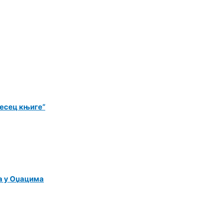
Месец књиге“
а у Оџацима