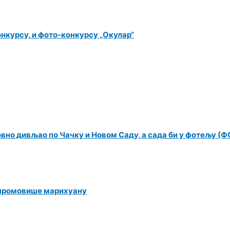
нкурсу, и фото-конкурсу „Окулар“
овно дивљао по Чачку и Новом Саду, а сада би у фотељу (
 промовише марихуану