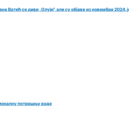
на Ватић се диви „Олуји“, али су објаве из новембра 2024. 
ационалну потрошњу воде