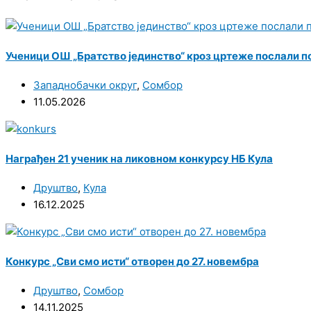
Ученици ОШ „Братство јединство“ кроз цртеже послали п
Западнобачки округ
,
Сомбор
11.05.2026
Награђен 21 ученик на ликовном конкурсу НБ Кула
Друштво
,
Кула
16.12.2025
Конкурс „Сви смо исти“ отворен до 27. новембра
Друштво
,
Сомбор
14.11.2025