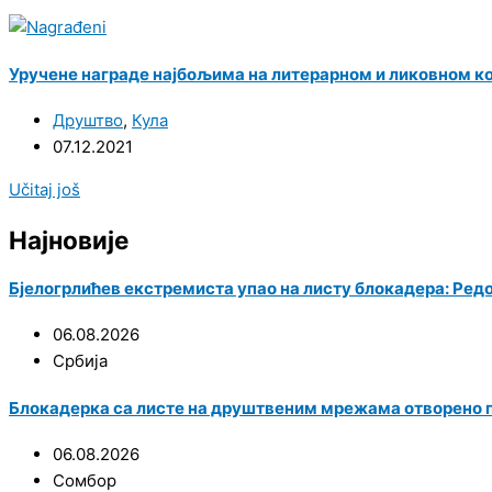
Уручене награде најбољима на литерарном и ликовном ко
Друштво
,
Кула
07.12.2021
Učitaj još
Најновије
Бјелогрлићев екстремиста упао на листу блокадера: Ред
06.08.2026
Србија
Блокадерка са листе на друштвеним мрежама отворено
06.08.2026
Сомбор