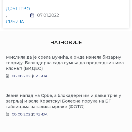
ДРУШТВО
,
07.01.2022
СРБИЈА
НАЈНОВИЈЕ
Мислила да је срела Вучића, а онда изнела бизарну
теорију: Блокадерка сада сумња да председник има
клона?! (ВИДЕО)
08.08.2026
СРБИЈА
Језив напад на Србе, а блокадери им и даље трче у
загрљај и воле Хрватску! Болесна порука на БГ
таблицама запалила мреже (ФОТО)
08.08.2026
СРБИЈА