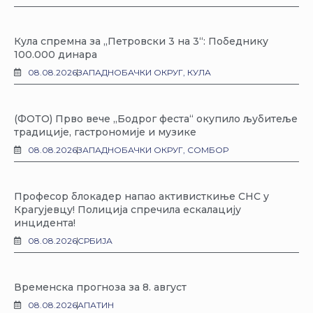
Кула спремна за „Петровски 3 на 3“: Победнику
100.000 динара
08.08.2026
ЗАПАДНОБАЧКИ ОКРУГ
,
КУЛА
(ФОТО) Прво вече „Бодрог феста“ окупило љубитеље
традиције, гастрономије и музике
08.08.2026
ЗАПАДНОБАЧКИ ОКРУГ
,
СОМБОР
Професор блокадер напао активисткиње СНС у
Крагујевцу! Полиција спречила ескалацију
инцидента!
08.08.2026
СРБИЈА
Временска прогноза за 8. август
08.08.2026
АПАТИН