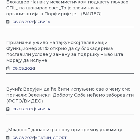
Блокадер Чанак у исламистичком подкасту пљувао
СПЦ, па шокирао све: „То је злочиначка
организација, а Порфирије је… (ВИДЕО)
08.08.2026
СРБИЈА
Признање уживо на тајкунској телевизији:
Функционер ЗЛФ открио да су блокадерима
поставили услове у замену за подршку – Ево шта
морају да испуне
08.08.2026
Вучић: Верујем да ће бити испуњено све о чему смо
причали; Зеленски: Доброту Срба нећемо заборавити
(ФОТО/ВИДЕО)
08.08.2026
СРБИЈА
„Младост“ данас игра нову припремну утакмицу
08.08.2026
АПАТИН
,
СПОРТ