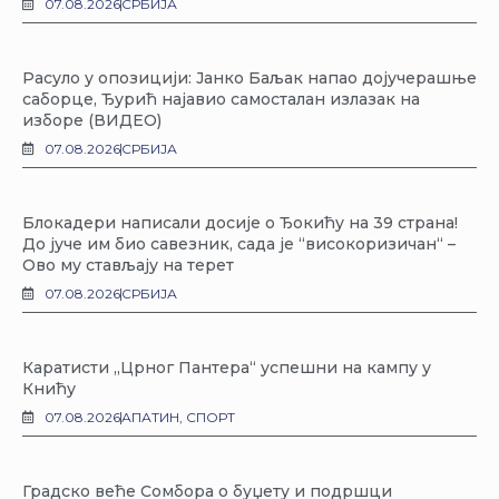
07.08.2026
СРБИЈА
Расуло у опозицији: Јанко Баљак напао дојучерашње
саборце, Ђурић најавио самосталан излазак на
изборе (ВИДЕО)
07.08.2026
СРБИЈА
Блокадери написали досије о Ђокићу на 39 страна!
До јуче им био савезник, сада је “високоризичан“ –
Ово му стављају на терет
07.08.2026
СРБИЈА
Каратисти „Црног Пантера“ успешни на кампу у
Книћу
07.08.2026
АПАТИН
,
СПОРТ
Градско веће Сомбора о буџету и подршци