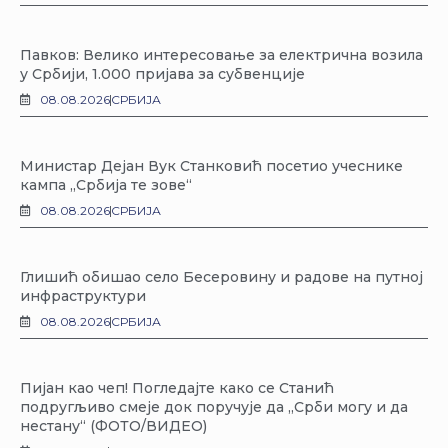
Павков: Велико интересовање за електрична возила
у Србији, 1.000 пријава за субвенције
08.08.2026
СРБИЈА
Министар Дејан Вук Станковић посетио учеснике
кампа „Србија те зове“
08.08.2026
СРБИЈА
Глишић обишао село Бесеровину и радове на путној
инфраструктури
08.08.2026
СРБИЈА
Пијан као чеп! Погледајте како се Станић
подругљиво смеје док поручује да „Срби могу и да
нестану“ (ФОТО/ВИДЕО)