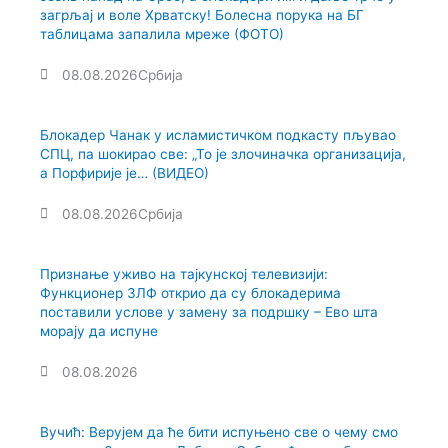
загрљај и воле Хрватску! Болесна порука на БГ
таблицама запалила мреже (ФОТО)
08.08.2026
Србија
Блокадер Чанак у исламистичком подкасту пљувао
СПЦ, па шокирао све: „То је злочиначка организација,
а Порфирије је… (ВИДЕО)
08.08.2026
Србија
Признање уживо на тајкунској телевизији:
Функционер ЗЛФ открио да су блокадерима
поставили услове у замену за подршку – Ево шта
морају да испуне
08.08.2026
Вучић: Верујем да ће бити испуњено све о чему смо