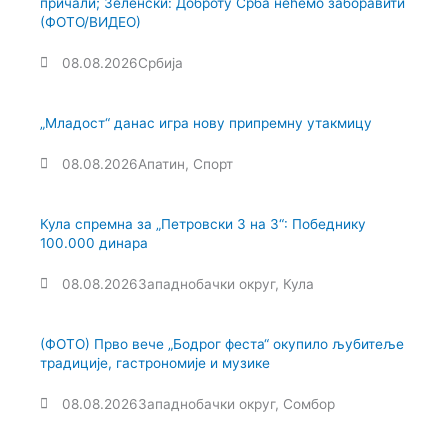
причали; Зеленски: Доброту Срба нећемо заборавити
(ФОТО/ВИДЕО)
08.08.2026
Србија
„Младост“ данас игра нову припремну утакмицу
08.08.2026
Апатин
,
Спорт
Кула спремна за „Петровски 3 на 3“: Победнику
100.000 динара
08.08.2026
Западнобачки округ
,
Кула
(ФОТО) Прво вече „Бодрог феста“ окупило љубитеље
традиције, гастрономије и музике
08.08.2026
Западнобачки округ
,
Сомбор