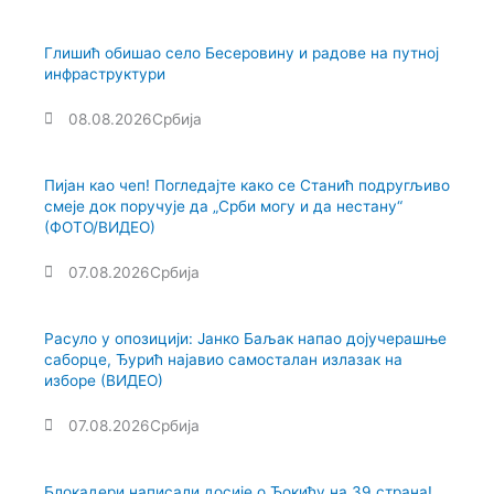
Глишић обишао село Бесеровину и радове на путној
инфраструктури
08.08.2026
Србија
Пијан као чеп! Погледајте како се Станић подругљиво
смеје док поручује да „Срби могу и да нестану“
(ФОТО/ВИДЕО)
07.08.2026
Србија
Расуло у опозицији: Јанко Баљак напао дојучерашње
саборце, Ђурић најавио самосталан излазак на
изборе (ВИДЕО)
07.08.2026
Србија
Блокадери написали досије о Ђокићу на 39 страна!