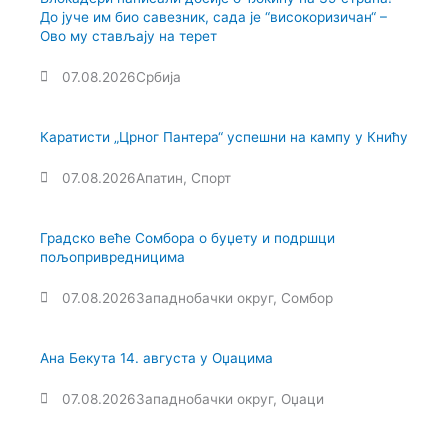
До јуче им био савезник, сада је “високоризичан“ –
Ово му стављају на терет
07.08.2026
Србија
Каратисти „Црног Пантера“ успешни на кампу у Книћу
07.08.2026
Апатин
,
Спорт
Градско веће Сомбора о буџету и подршци
пољопривредницима
07.08.2026
Западнобачки округ
,
Сомбор
Ана Бекута 14. августа у Оџацима
07.08.2026
Западнобачки округ
,
Оџаци