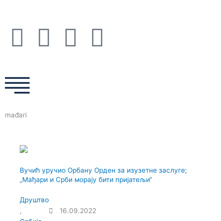
Пређи
на
садржај
F
I
T
Y
a
n
w
o
c
s
i
u
e
t
t
t
mađari
b
a
t
u
o
g
e
b
Вучић уручио Орбану Орден за изузетне заслуге;
o
r
r
e
„Мађари и Срби морају бити пријатељи“
k
a
Друштво
,
16.09.2022