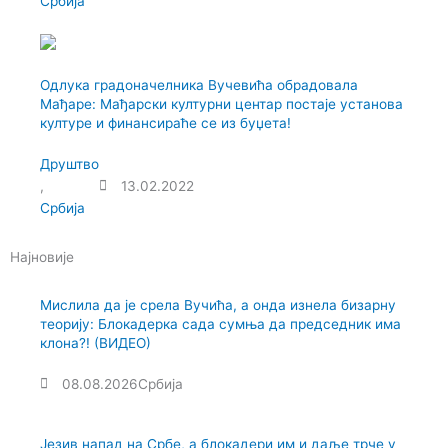
Србија
m
Одлука градоначелника Вучевића обрадовала
Мађаре: Мађарски културни центар постаје установа
културе и финансираће се из буџета!
Друштво
,
13.02.2022
Србија
Најновије
Мислила да је срела Вучића, а онда изнела бизарну
теорију: Блокадерка сада сумња да председник има
клона?! (ВИДЕО)
08.08.2026
Србија
Језив напад на Србе, а блокадери им и даље трче у