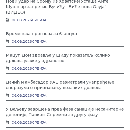
Нови удар на Србију из Хрватске! Усташа Анте
Шушњар запретио Вучићу: „Биће нова Олуја“
(ВИДЕО)
06.08.2026
СРБИЈА
Временска прогноза за 6. август
06.08.2026
СРБИЈА
Мацут: Дом здравља у Шиду показатељ колико
држава улаже у здравство
06.08.2026
СРБИЈА
Дачић и амбасадор УАЕ разматрали унапређење
споразума о признавању возачких дозвола
06.08.2026
СРБИЈА
У Ваљеву завршена прва фаза санације несанитарне
депоније; Павков: Спремни за другу фазу
06.08.2026
СРБИЈА