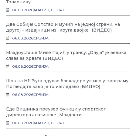
Товарнику
06.08.2026
АПАТИН
,
СПОРТ
Две Србије! Српство и Вучић на једној страни, на
другој – издајници из „круга двојке“ (ВИДЕО)
06.08.2026
СРБИЈА
Младоусташе Миле Пајић у трансу: „Олуја“ је велика
слава за Хрвате (ВИДЕО)
06.08.2026
СРБИЈА
Шок на Н1! Ћута одувао блокадере уживо у програму:
Погледајте како је то изгледало (ВИДЕО)
06.08.2026
СРБИЈА
Еде Вишинка преузео функцију спортског
директора апатинске „Младости“
06.08.2026
АПАТИН
,
СПОРТ