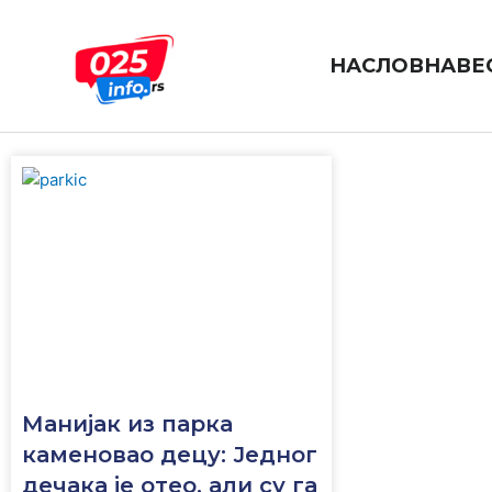
Пређи
на
садржај
НАСЛОВНА
ВЕ
manijak
Манијак из парка
каменовао децу: Једног
дечака је отео, али су га