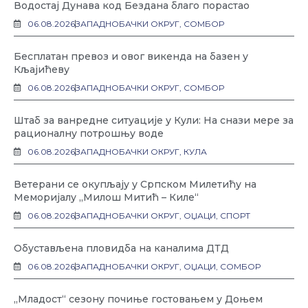
Водостај Дунава код Бездана благо порастао
06.08.2026
ЗАПАДНОБАЧКИ ОКРУГ
,
СОМБОР
Бесплатан превоз и овог викенда на базен у
Кљајићеву
06.08.2026
ЗАПАДНОБАЧКИ ОКРУГ
,
СОМБОР
Штаб за ванредне ситуације у Кули: На снази мере за
рационалну потрошњу воде
06.08.2026
ЗАПАДНОБАЧКИ ОКРУГ
,
КУЛА
Ветерани се окупљају у Српском Милетићу на
Меморијалу „Милош Митић – Киле“
06.08.2026
ЗАПАДНОБАЧКИ ОКРУГ
,
ОЏАЦИ
,
СПОРТ
Обустављена пловидба на каналима ДТД
06.08.2026
ЗАПАДНОБАЧКИ ОКРУГ
,
ОЏАЦИ
,
СОМБОР
„Младост“ сезону почиње гостовањем у Доњем