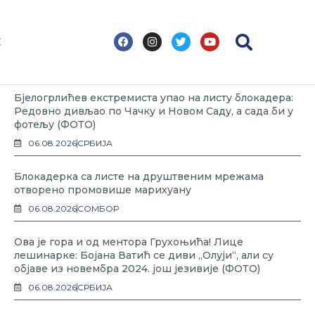
F
I
T
Y
С
a
n
w
o
c
s
i
u
Најновије
e
t
t
t
b
a
t
u
o
g
e
b
Бјелогрлићев екстремиста упао на листу блокадера:
o
r
r
e
k
a
Редовно дивљао по Чачку и Новом Саду, а сада би у
m
фотељу (ФОТО)
06.08.2026
СРБИЈА
Блокадерка са листе на друштвеним мрежама
отворено промовише марихуану
06.08.2026
СОМБОР
Ова је гора и од ментора Грухоњића! Лице
лешинарке: Бојана Ватић се диви „Олуји“, али су
објаве из новембра 2024. још језивије (ФОТО)
06.08.2026
СРБИЈА