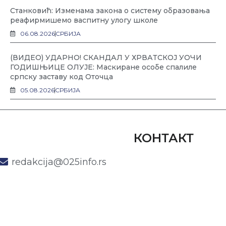
Станковић: Изменама закона о систему образовања
реафирмишемо васпитну улогу школе
06.08.2026
СРБИЈА
(ВИДЕО) УДАРНО! СКАНДАЛ У ХРВАТСКОЈ УОЧИ
ГОДИШЊИЦЕ ОЛУЈЕ: Маскиране особе спалиле
српску заставу код Оточца
05.08.2026
СРБИЈА
КОНТАКТ
redakcija@025info.rs