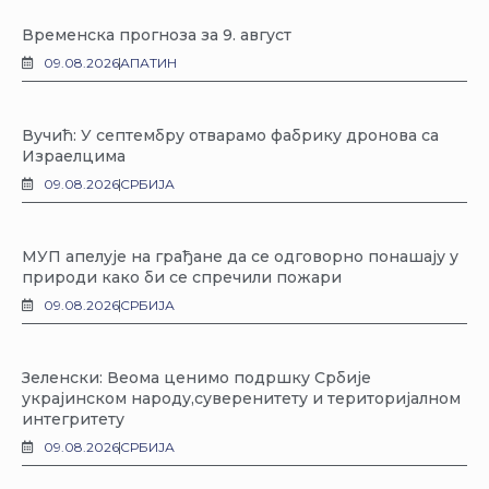
Временска прогноза за 9. август
09.08.2026
АПАТИН
Вучић: У септембру отварамо фабрику дронова са
Израелцима
09.08.2026
СРБИЈА
МУП апелује на грађане да се одговорно понашају у
природи како би се спречили пожари
09.08.2026
СРБИЈА
Зеленски: Веома ценимо подршку Србије
украјинском народу,суверенитету и територијалном
интегритету
09.08.2026
СРБИЈА