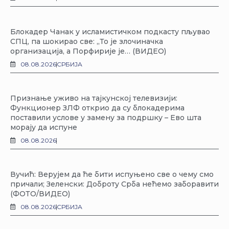
Блокадер Чанак у исламистичком подкасту пљувао
СПЦ, па шокирао све: „То је злочиначка
организација, а Порфирије је… (ВИДЕО)
08.08.2026
СРБИЈА
Признање уживо на тајкунској телевизији:
Функционер ЗЛФ открио да су блокадерима
поставили услове у замену за подршку – Ево шта
морају да испуне
08.08.2026
Вучић: Верујем да ће бити испуњено све о чему смо
причали; Зеленски: Доброту Срба нећемо заборавити
(ФОТО/ВИДЕО)
08.08.2026
СРБИЈА