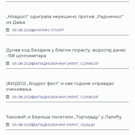
„Младост“ одиграла нерешено против „Радничког“
из Даља
09.08.2026
АПАТИН
,
СПОРТ
Дунав код Бездана у благом порасту, водостај данас
-158 центиметара
09.08.2026
ЗАПАДНОБАЧКИ ОКРУГ
,
СОМБОР
(ВИДЕО) „Бодрог фест“ и ове године оправдао
очекивања
09.08.2026
ЗАПАДНОБАЧКИ ОКРУГ
,
СОМБОР
Ђаковић и Бериша посетили „Тортијаду“ у Лалићу
09.08.2026
ЗАПАДНОБАЧКИ ОКРУГ
,
ОЏАЦИ