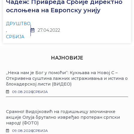
Чадеж: Привреда Србије директно
ослоњена на Европску унију
ДРУШТВО
,
27.04.2022
СРБИЈА
НАЈНОВИЈЕ
„Нека нам је Бог у помоћи“: Кукњава на Новој С –
Откривена суштина лажних истраживања и истина о
блокадерској листи (ВИДЕО)
09.08.2026
СРБИЈА
Срамно! Видојковић на годишњицу злочиначке
акције Олуја брутално извређао протеран српски
народ! (ФОТО)
09.08.2026
СРБИЈА