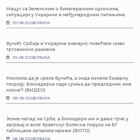
Мацут са Зеленским о билатералним односима,
ситуацији у Украјини и међународним питањима
09.08.2026
СРБИЈА
Вучић: Србија и Украјина значајно повећале ниво
трговинске размене
09.08.2026
СРБИЈА
Мислила да је срела Вучића, а онда изнела бизарну
теорију: Блокадерка сада сумња да председник има
клона?! (ВИДЕО)
08.08.2026
СРБИЈА
Језив напад на Србе, а блокадери им и даље трче у
загрљај и воле Хрватску! Болесна порука на БГ
таблицама запалила мреже (ФОТО)
08.08.2026
СРБИЈА