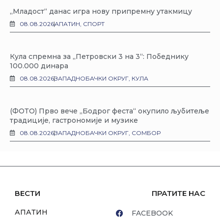
„Младост“ данас игра нову припремну утакмицу
08.08.2026
АПАТИН
,
СПОРТ
Кула спремна за „Петровски 3 на 3“: Победнику
100.000 динара
08.08.2026
ЗАПАДНОБАЧКИ ОКРУГ
,
КУЛА
(ФОТО) Прво вече „Бодрог феста“ окупило љубитеље
традиције, гастрономије и музике
08.08.2026
ЗАПАДНОБАЧКИ ОКРУГ
,
СОМБОР
ВЕСТИ
ПРАТИТЕ НАС
АПАТИН
FACEBOOK