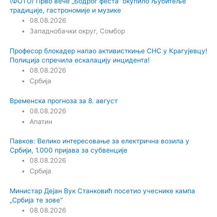
(ФОТО) Прво вече „Бодрог феста“ окупило љубитеље
традиције, гастрономије и музике
08.08.2026
Западнобачки округ
,
Сомбор
Професор блокадер напао активисткиње СНС у Крагујевцу!
Полиција спречила ескалацију инцидента!
08.08.2026
Србија
Временска прогноза за 8. август
08.08.2026
Апатин
Павков: Велико интересовање за електрична возила у
Србији, 1.000 пријава за субвенције
08.08.2026
Србија
Министар Дејан Вук Станковић посетио учеснике кампа
„Србија те зове“
08.08.2026