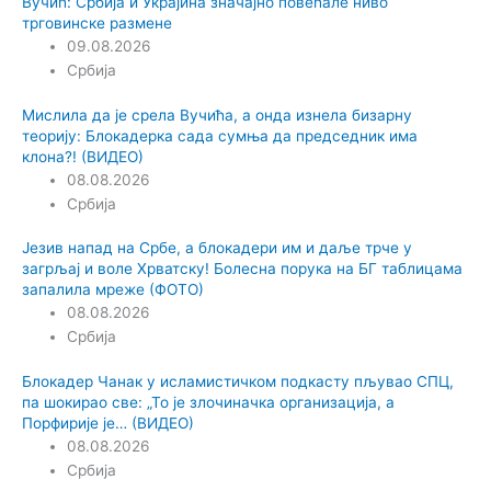
Вучић: Србија и Украјина значајно повећале ниво
трговинске размене
09.08.2026
Србија
Мислила да је срела Вучића, а онда изнела бизарну
теорију: Блокадерка сада сумња да председник има
клона?! (ВИДЕО)
08.08.2026
Србија
Језив напад на Србе, а блокадери им и даље трче у
загрљај и воле Хрватску! Болесна порука на БГ таблицама
запалила мреже (ФОТО)
08.08.2026
Србија
Блокадер Чанак у исламистичком подкасту пљувао СПЦ,
па шокирао све: „То је злочиначка организација, а
Порфирије је… (ВИДЕО)
08.08.2026
Србија