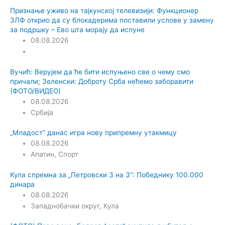
Признање уживо на тајкунској телевизији: Функционер
ЗЛФ открио да су блокадерима поставили услове у замену
за подршку – Ево шта морају да испуне
08.08.2026
Вучић: Верујем да ће бити испуњено све о чему смо
причали; Зеленски: Доброту Срба нећемо заборавити
(ФОТО/ВИДЕО)
08.08.2026
Србија
„Младост“ данас игра нову припремну утакмицу
08.08.2026
Апатин
,
Спорт
Кула спремна за „Петровски 3 на 3“: Победнику 100.000
динара
08.08.2026
Западнобачки округ
,
Кула