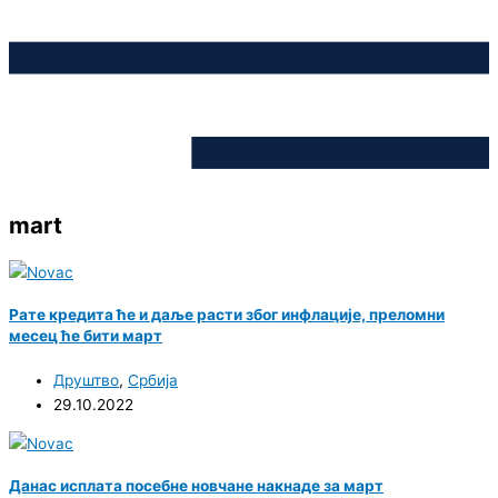
mart
Рате кредита ће и даље расти због инфлације, преломни
месец ће бити март
Друштво
,
Србија
29.10.2022
Данас исплата посебне новчане накнаде за март