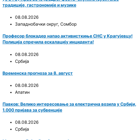
традиције, гастрономије и музике
08.08.2026
Западнобачки округ
,
Сомбор
Професор блокадер напао активисткиње СНС у Крагујевцу!
Полиција спречила ескалацију инцидента!
08.08.2026
Србија
Временска прогноза за 8. август
08.08.2026
Апатин
Павков: Велико интересовање за електрична возила у Србији,
1.000 пријава за субвенције
08.08.2026
Србија