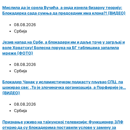
Мислила да је срела Вучића, а онда изнела бизарну теорију:
Блокадерка сада сумња да председник има клона?! (ВИДЕО)
08.08.2026
Србија
Језив напад на Србе, а блокадери им и даље трче у загрљај и
воле Хрватску! Болесна порука на БГ таблицама запалила
мреже (ФОТО)
08.08.2026
Србија
Блокадер Чанак у исламистичком подкасту пљувао СПЦ, па
шокирао све: „То је злочиначка организација, а Порфирије је…
(ВИДЕО)
08.08.2026
Србија
Признање уживо на тајкунској телевизији: Функционер ЗЛФ
открио да су блокадерима поставили услове у замену за