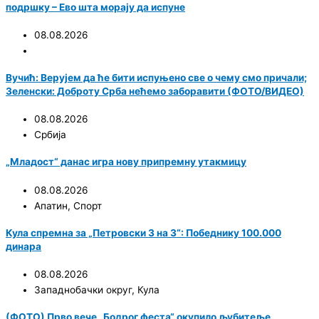
подршку – Ево шта морају да испуне
08.08.2026
Вучић: Верујем да ће бити испуњено све о чему смо причали;
Зеленски: Доброту Срба нећемо заборавити (ФОТО/ВИДЕО)
08.08.2026
Србија
„Младост“ данас игра нову припремну утакмицу
08.08.2026
Апатин
,
Спорт
Кула спремна за „Петровски 3 на 3“: Победнику 100.000
динара
08.08.2026
Западнобачки округ
,
Кула
(ФОТО) Прво вече „Бодрог феста“ окупило љубитеље