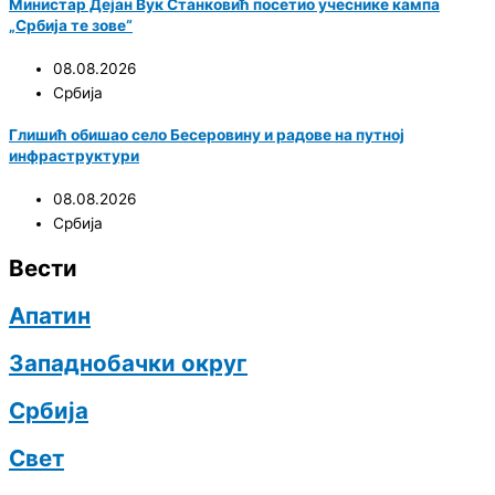
Министар Дејан Вук Станковић посетио учеснике кампа
„Србија те зове“
08.08.2026
Србија
Глишић обишао село Бесеровину и радове на путној
инфраструктури
08.08.2026
Србија
Вести
Апатин
Западнобачки округ
Србија
Свет