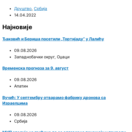
Друштво
,
Србија
14.04.2022
Најновије
Ђаковић и Бериша посетили „Тортијаду“ у Лалићу
09.08.2026
Западнобачки округ
,
Оџаци
Временска прогноза за 9. август
09.08.2026
Апатин
Вучић: У септембру отварамо фабрику дронова са
Израелцима
09.08.2026
Србија