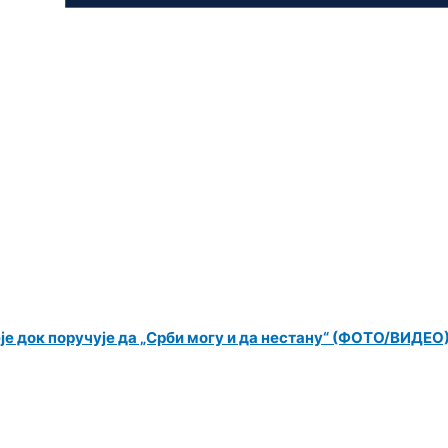
еје док поручује да „Срби могу и да нестану“ (ФОТО/ВИДЕО