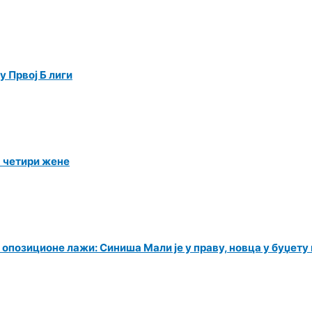
 Првој Б лиги
а четири жене
 опозиционе лажи: Синиша Мали је у праву, новца у буџет