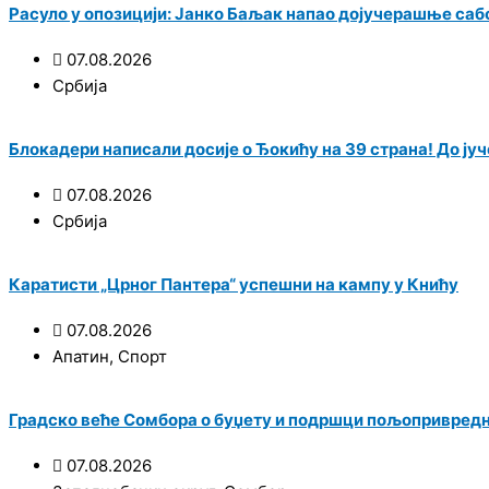
Расуло у опозицији: Јанко Баљак напао дојучерашње саб
07.08.2026
Србија
Блокадери написали досије о Ђокићу на 39 страна! До јуче
07.08.2026
Србија
Каратисти „Црног Пантера“ успешни на кампу у Книћу
07.08.2026
Апатин
,
Спорт
Градско веће Сомбора о буџету и подршци пољопривред
07.08.2026