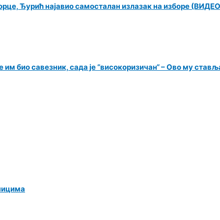
орце, Ђурић најавио самосталан излазак на изборе (ВИДЕО
 им био савезник, сада је “високоризичан“ – Ово му ставља
ницима