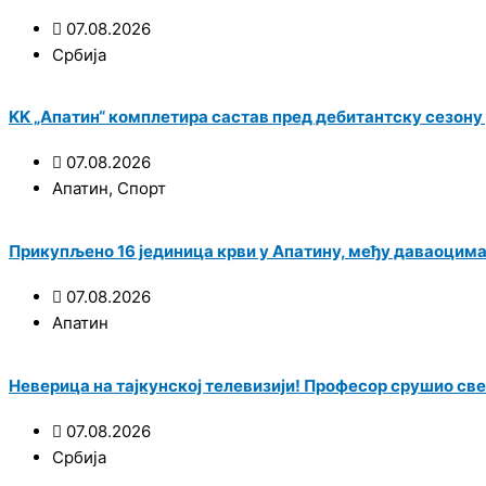
07.08.2026
Србија
KK „Апатин“ комплетира састав пред дебитантску сезону у
07.08.2026
Апатин
,
Спорт
Прикупљено 16 јединица крви у Апатину, међу даваоцим
07.08.2026
Апатин
Неверица на тајкунској телевизији! Професор срушио све
07.08.2026
Србија