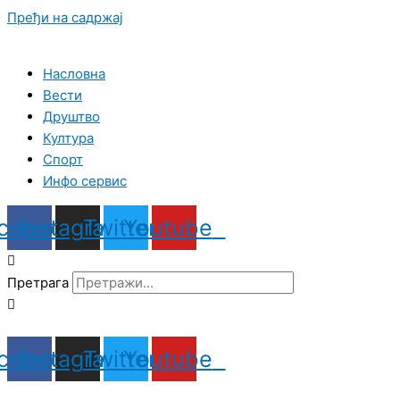
Пређи на садржај
Насловна
Вести
Друштво
Култура
Спорт
Инфо сервис
cebook
Instagram
Twitter
Youtube
Претрага
cebook
Instagram
Twitter
Youtube