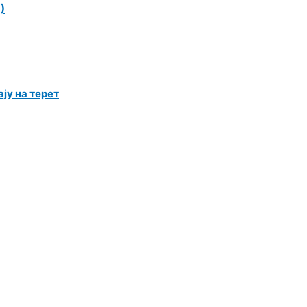
)
ју на терет