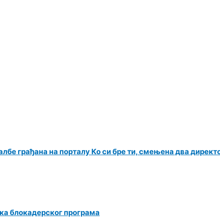
албе грађана на порталу Ко си бре ти, смењена два директ
ка блокадерског програма