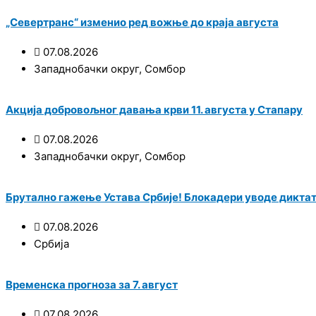
„Севертранс“ изменио ред вожње до краја августа
07.08.2026
Западнобачки округ
,
Сомбор
Акција добровољног давања крви 11. августа у Стапару
07.08.2026
Западнобачки округ
,
Сомбор
Брутално гажење Устава Србије! Блокадери уводе диктат
07.08.2026
Србија
Временска прогноза за 7. август
07.08.2026