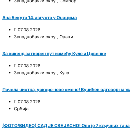
Западнобачки округ
,
Сомбор
Ана Бекута 14. августа у Оџацима
07.08.2026
Западнобачки округ
,
Оџаци
За викенд затворен пут између Куле и Црвенке
07.08.2026
Западнобачки округ
,
Кула
Почела чистка, ускоро нове смене! Вучићев одговор на ж
07.08.2026
Србија
(ФОТО/ВИДЕО) САД ЈЕ СВЕ ЈАСНО! Ово је 7 кључних тача