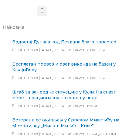
Најновије
Водостај Дунава код Бездана благо порастао
06.08.2026
ЗАПАДНОБАЧКИ ОКРУГ
,
СОМБОР
Бесплатан превоз и овог викенда на базен у
Кљајићеву
06.08.2026
ЗАПАДНОБАЧКИ ОКРУГ
,
СОМБОР
Штаб за ванредне ситуације у Кули: На снази
мере за рационалну потрошњу воде
06.08.2026
ЗАПАДНОБАЧКИ ОКРУГ
,
КУЛА
Ветерани се окупљају у Српском Милетићу на
Меморијалу „Милош Митић – Киле“
06.08.2026
ЗАПАДНОБАЧКИ ОКРУГ
,
ОЏАЦИ
,
СПОРТ