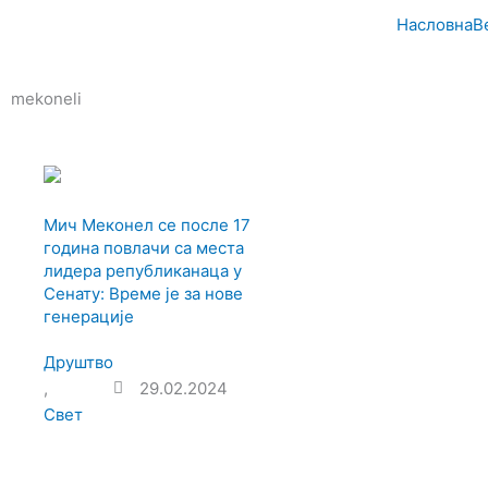
Пређи
Насловна
В
на
садржај
mekoneli
Мич Меконел се после 17
година повлачи са места
лидера републиканаца у
Сенату: Време је за нове
генерације
Друштво
,
29.02.2024
Свет