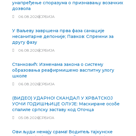
унапређење споразума о признавању возачких
дозвола
06.08.2026
СРБИЈА
У Ваљеву завршена прва фаза санације
несанитарне депоније; Павков: Спремни за
другу фазу
06.08.2026
СРБИЈА
Станковић: Изменама закона о систему
образовања реафирмишемо васпитну улогу
школе
06.08.2026
СРБИЈА
(ВИДЕО) УДАРНО! СКАНДАЛ У ХРВАТСКОЈ
УОЧИ ГОДИШЊИЦЕ ОЛУЈЕ: Маскиране особе
спалиле српску заставу код Оточца
05.08.2026
СРБИЈА
Ови људи немају срама! Водитељ тајкунске