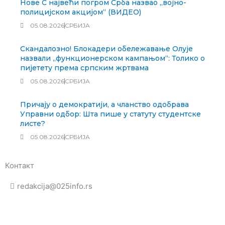
Нове С највећи погром Срба назвао „војно-
полицијском акцијом“ (ВИДЕО)
05.08.2026
СРБИЈА
Скандалозно! Блокадери обележавање Олује
назвали „функционерском кампањом“: Толико о
пијетету према српским жртвама
05.08.2026
СРБИЈА
Причају о демократији, а чланство одобрава
Управни одбор: Шта пише у статуту студентске
листе?
05.08.2026
СРБИЈА
Контакт
redakcija@025info.rs