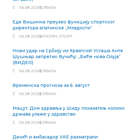
06.08.2026
СРБИЈА
Еде Вишинка преузео функцију спортског
директора апатинске „Младости“
06.08.2026
АПАТИН
,
СПОРТ
Нови удар на Србију из Хрватске! Усташа Анте
Шушњар запретио Вучићу: „Биће нова Олуја“
(ВИДЕО)
06.08.2026
СРБИЈА
Временска прогноза за 6. август
06.08.2026
СРБИЈА
Мацут: Дом здравља у Шиду показатељ колико
држава улаже у здравство
06.08.2026
СРБИЈА
Дачић и амбасадор УАЕ разматрали