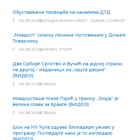
Обустављена пловидба на каналима ДТД
06.08.2026
ЗАПАДНОБАЧКИ ОКРУГ
,
ОЏАЦИ
,
СОМБОР
„Младост“ сезону почиње гостовањем у Доњем
Товарнику
06.08.2026
АПАТИН
,
СПОРТ
Две Србије! Српство и Вучић на једној страни,
на другој – издајници из „круга двојке“
(ВИДЕО)
06.08.2026
СРБИЈА
Младоусташе Миле Пајић у трансу: „Олуја“ је
велика слава за Хрвате (ВИДЕО)
06.08.2026
СРБИЈА
Шок на Н1! Ћута одувао блокадере уживо у
програму: Погледајте како је то изгледало
(ВИДЕО)