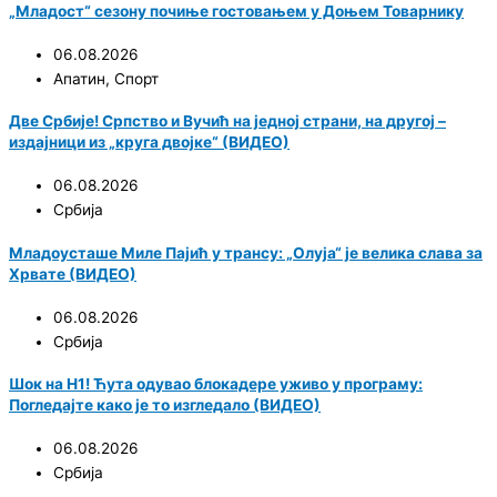
„Младост“ сезону почиње гостовањем у Доњем Товарнику
06.08.2026
Апатин
,
Спорт
Две Србије! Српство и Вучић на једној страни, на другој –
издајници из „круга двојке“ (ВИДЕО)
06.08.2026
Србија
Младоусташе Миле Пајић у трансу: „Олуја“ је велика слава за
Хрвате (ВИДЕО)
06.08.2026
Србија
Шок на Н1! Ћута одувао блокадере уживо у програму:
Погледајте како је то изгледало (ВИДЕО)
06.08.2026
Србија