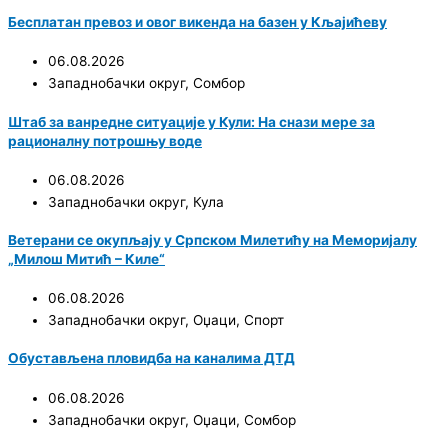
Бесплатан превоз и овог викенда на базен у Кљајићеву
06.08.2026
Западнобачки округ
,
Сомбор
Штаб за ванредне ситуације у Кули: На снази мере за
рационалну потрошњу воде
06.08.2026
Западнобачки округ
,
Кула
Ветерани се окупљају у Српском Милетићу на Меморијалу
„Милош Митић – Киле“
06.08.2026
Западнобачки округ
,
Оџаци
,
Спорт
Обустављена пловидба на каналима ДТД
06.08.2026
Западнобачки округ
,
Оџаци
,
Сомбор