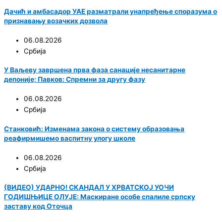
Дачић и амбасадор УАЕ разматрали унапређење споразума о
признавању возачких дозвола
06.08.2026
Србија
У Ваљеву завршена прва фаза санације несанитарне
депоније; Павков: Спремни за другу фазу
06.08.2026
Србија
Станковић: Изменама закона о систему образовања
реафирмишемо васпитну улогу школе
06.08.2026
Србија
(ВИДЕО) УДАРНО! СКАНДАЛ У ХРВАТСКОЈ УОЧИ
ГОДИШЊИЦЕ ОЛУЈЕ: Маскиране особе спалиле српску
заставу код Оточца