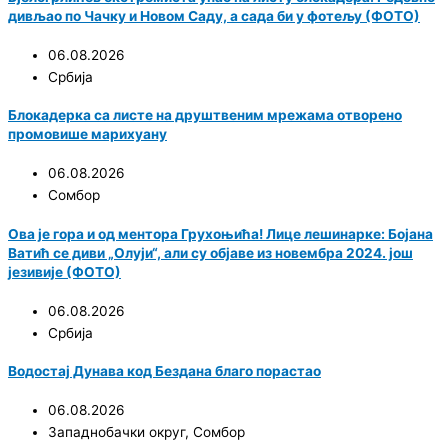
дивљао по Чачку и Новом Саду, а сада би у фотељу (ФОТО)
06.08.2026
Србија
Блокадерка са листе на друштвеним мрежама отворено
промовише марихуану
06.08.2026
Сомбор
Ова је гора и од ментора Грухоњића! Лице лешинарке: Бојана
Ватић се диви „Олуји“, али су објаве из новембра 2024. још
језивије (ФОТО)
06.08.2026
Србија
Водостај Дунава код Бездана благо порастао
06.08.2026
Западнобачки округ
,
Сомбор