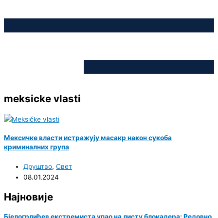
meksicke vlasti
Мексичке власти истражују масакр након сукоба
криминалних група
Друштво
,
Свет
08.01.2024
Најновије
Бјелогрлићев екстремиста упао на листу блокадера: Редовно