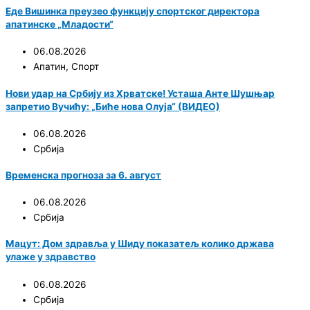
Еде Вишинка преузео функцију спортског директора
апатинске „Младости“
06.08.2026
Апатин
,
Спорт
Нови удар на Србију из Хрватске! Усташа Анте Шушњар
запретио Вучићу: „Биће нова Олуја“ (ВИДЕО)
06.08.2026
Србија
Временска прогноза за 6. август
06.08.2026
Србија
Мацут: Дом здравља у Шиду показатељ колико држава
улаже у здравство
06.08.2026
Србија