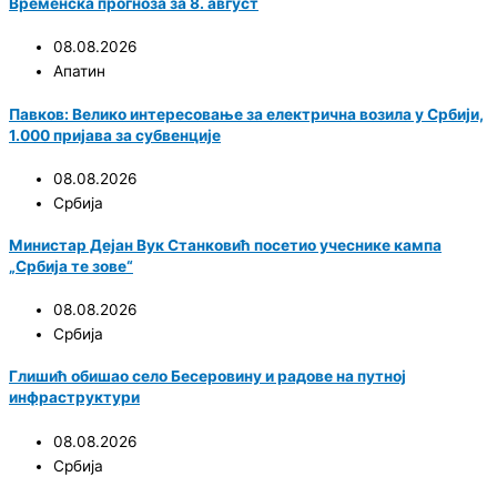
Временска прогноза за 8. август
08.08.2026
Апатин
Павков: Велико интересовање за електрична возила у Србији,
1.000 пријава за субвенције
08.08.2026
Србија
Министар Дејан Вук Станковић посетио учеснике кампа
„Србија те зове“
08.08.2026
Србија
Глишић обишао село Бесеровину и радове на путној
инфраструктури
08.08.2026
Србија