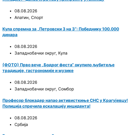
08.08.2026
Апатин
,
Спорт
Кула спремна за „Петровски 3 на 3“: Победнику 100.000
динара
08.08.2026
Западнобачки округ
,
Кула
(ФОТО) Прво вече „Бодрог феста“ окупило љубитеље
традиције, гастрономије и музике
08.08.2026
Западнобачки округ
,
Сомбор
Професор блокадер напао активисткиње СНС у Крагујевцу!
Полиција спречила ескалацију инцидента!
08.08.2026
Србија