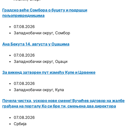
Градско веће Сомбора о буџету и подршци
пољопривредницима
07.08.2026
Западнобачки округ
,
Сомбор
Ана Бекута 14. августа у Оџацима
07.08.2026
Западнобачки округ
,
Оџаци
За викенд затворен пут између Куле и Црвенке
07.08.2026
Западнобачки округ
,
Кула
Почела чистка, ускоро нове смене! Вучићев одговор на жалбе
грађана на порталу Ко си бре ти, смењена два директора
07.08.2026
Србија