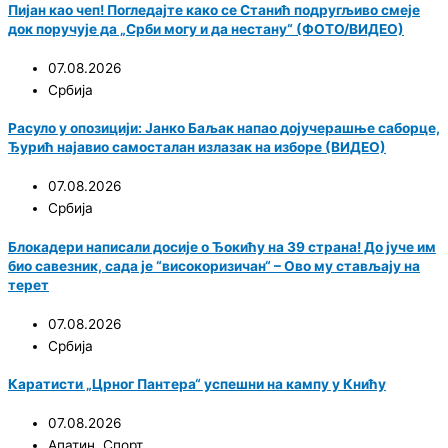
Пијан као чеп! Погледајте како се Станић подругљиво смеје
док поручује да „Срби могу и да нестану“ (ФОТО/ВИДЕО)
07.08.2026
Србија
Расуло у опозицији: Јанко Баљак напао дојучерашње саборце,
Ђурић најавио самосталан излазак на изборе (ВИДЕО)
07.08.2026
Србија
Блокадери написали досије о Ђокићу на 39 страна! До јуче им
био савезник, сада је “високоризичан“ – Ово му стављају на
терет
07.08.2026
Србија
Каратисти „Црног Пантера“ успешни на кампу у Книћу
07.08.2026
Апатин
,
Спорт