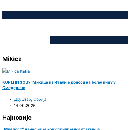
Mikica
КОРЕНИ ЗОВУ: Микица из Италије доноси најбољу пицу у
Смедерево
Друштво
,
Србија
14.09.2025
Најновије
„Младост“ данас игра нову припремну утакмицу