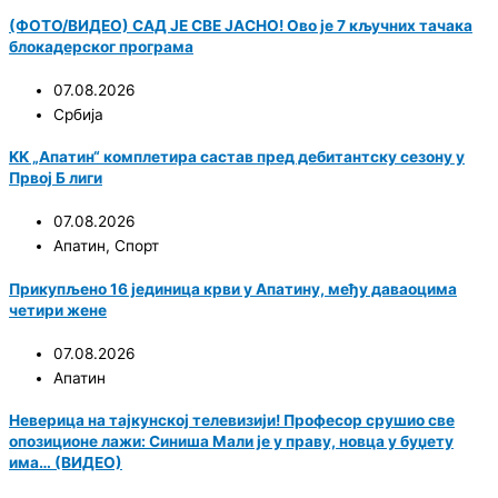
(ФОТО/ВИДЕО) САД ЈЕ СВЕ ЈАСНО! Ово је 7 кључних тачака
блокадерског програма
07.08.2026
Србија
KK „Апатин“ комплетира састав пред дебитантску сезону у
Првој Б лиги
07.08.2026
Апатин
,
Спорт
Прикупљено 16 јединица крви у Апатину, међу даваоцима
четири жене
07.08.2026
Апатин
Неверица на тајкунској телевизији! Професор срушио све
опозиционе лажи: Синиша Мали је у праву, новца у буџету
има… (ВИДЕО)