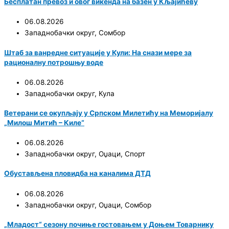
Бесплатан превоз и овог викенда на базен у Кљајићеву
06.08.2026
Западнобачки округ
,
Сомбор
Штаб за ванредне ситуације у Кули: На снази мере за
рационалну потрошњу воде
06.08.2026
Западнобачки округ
,
Кула
Ветерани се окупљају у Српском Милетићу на Меморијалу
„Милош Митић – Киле“
06.08.2026
Западнобачки округ
,
Оџаци
,
Спорт
Обустављена пловидба на каналима ДТД
06.08.2026
Западнобачки округ
,
Оџаци
,
Сомбор
„Младост“ сезону почиње гостовањем у Доњем Товарнику