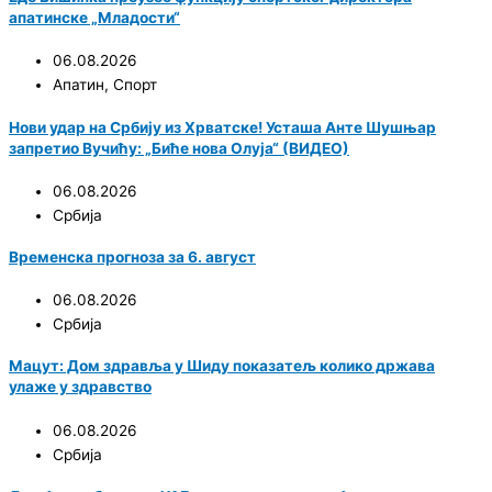
апатинске „Младости“
06.08.2026
Апатин
,
Спорт
Нови удар на Србију из Хрватске! Усташа Анте Шушњар
запретио Вучићу: „Биће нова Олуја“ (ВИДЕО)
06.08.2026
Србија
Временска прогноза за 6. август
06.08.2026
Србија
Мацут: Дом здравља у Шиду показатељ колико држава
улаже у здравство
06.08.2026
Србија