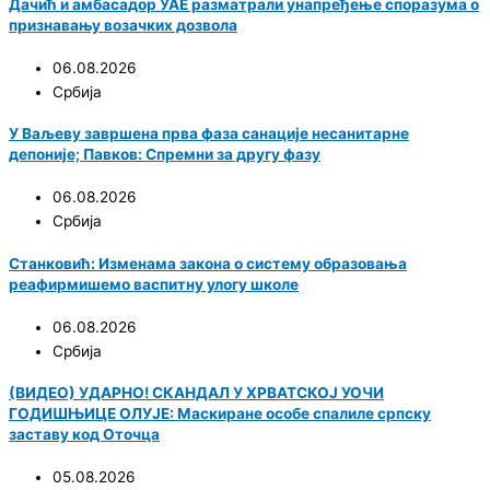
Дачић и амбасадор УАЕ разматрали унапређење споразума о
признавању возачких дозвола
06.08.2026
Србија
У Ваљеву завршена прва фаза санације несанитарне
депоније; Павков: Спремни за другу фазу
06.08.2026
Србија
Станковић: Изменама закона о систему образовања
реафирмишемо васпитну улогу школе
06.08.2026
Србија
(ВИДЕО) УДАРНО! СКАНДАЛ У ХРВАТСКОЈ УОЧИ
ГОДИШЊИЦЕ ОЛУЈЕ: Маскиране особе спалиле српску
заставу код Оточца
05.08.2026