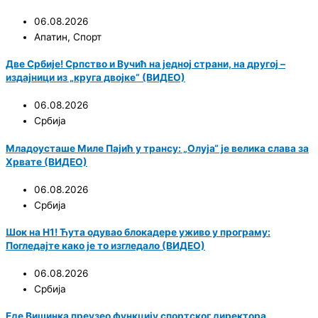
06.08.2026
Апатин
,
Спорт
Две Србије! Српство и Вучић на једној страни, на другој –
издајници из „круга двојке“ (ВИДЕО)
06.08.2026
Србија
Младоусташе Миле Пајић у трансу: „Олуја“ је велика слава за
Хрвате (ВИДЕО)
06.08.2026
Србија
Шок на Н1! Ћута одувао блокадере уживо у програму:
Погледајте како је то изгледало (ВИДЕО)
06.08.2026
Србија
Еде Вишинка преузео функцију спортског директора