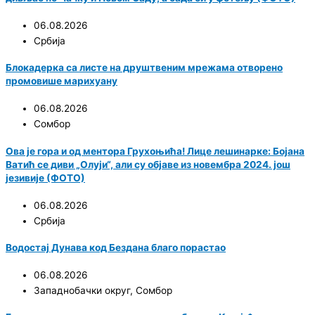
06.08.2026
Србија
Блокадерка са листе на друштвеним мрежама отворено
промовише марихуану
06.08.2026
Сомбор
Ова је гора и од ментора Грухоњића! Лице лешинарке: Бојана
Ватић се диви „Олуји“, али су објаве из новембра 2024. још
језивије (ФОТО)
06.08.2026
Србија
Водостај Дунава код Бездана благо порастао
06.08.2026
Западнобачки округ
,
Сомбор