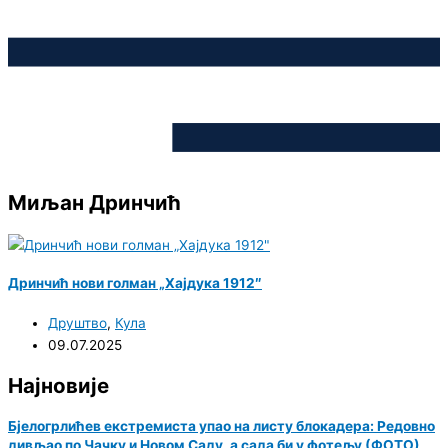
Миљан Дринчић
Дринчић нови голман „Хајдука 1912″
Друштво
,
Кула
09.07.2025
Најновије
Бјелогрлићев екстремиста упао на листу блокадера: Редовно
дивљао по Чачку и Новом Саду, а сада би у фотељу (ФОТО)