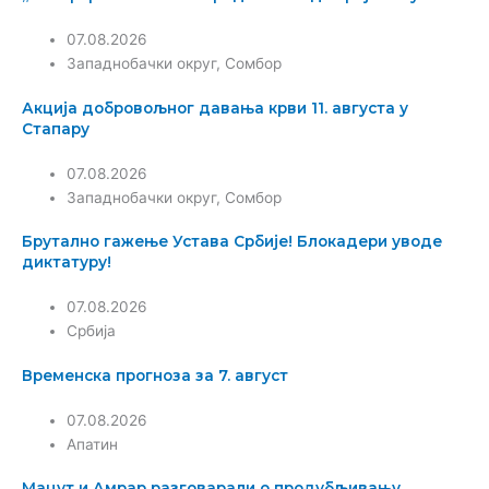
07.08.2026
Западнобачки округ
,
Сомбор
Акција добровољног давања крви 11. августа у
Стапару
07.08.2026
Западнобачки округ
,
Сомбор
Брутално гажење Устава Србије! Блокадери уводе
диктатуру!
07.08.2026
Србија
Временска прогноза за 7. август
07.08.2026
Апатин
Мацут и Амрар разговарали о продубљивању