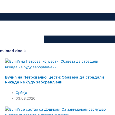
milorad dodik
Вучић на Петровачкој цести: Обавеза да страдали
никада не буду заборављени
Србија
03.08.2026