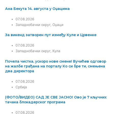
Ана Бекута 14. августа у Оџацима
07.08.2026
Западнобачки округ
,
Оџаци
За викенд затворен пут између Куле и Црвенке
07.08.2026
Западнобачки округ
,
Кула
Почела чистка, ускоро нове смене! Вучићев одговор
на жалбе грађана на порталу Ко си бре ти, смењена
два директора
07.08.2026
Србија
(ФОТО/ВИДЕО) САД ЈЕ СВЕ ЈАСНО! Ово је 7 кључних
тачака блокадерског програма
07.08.2026