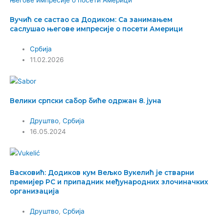
Вучић се састао са Додиком: Са занимањем
саслушао његове импресије о посети Америци
Србија
11.02.2026
Велики српски сабор биће одржан 8. јуна
Друштво
,
Србија
16.05.2024
Васковић: Додиков кум Вељко Вукелић је стварни
премијер РС и припадник међународних злочиначких
организација
Друштво
,
Србија