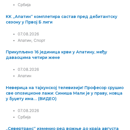
Србија
KK „Апатин“ комплетира састав пред дебитантску
сезону у Првој Б лиги
07.08.2026
Апатин
,
Спорт
Прикупљено 16 јединица крви у Апатину, међу
даваоцима четири жене
07.08.2026
Апатин
Неверица на тајкунској телевизији! Професор срушио
све опозиционе лажи: Синиша Мали је у праву, новца
у буџету има… (ВИДЕО)
07.08.2026
Србија
„Севертранс“ изменио ред вожње до краја августа