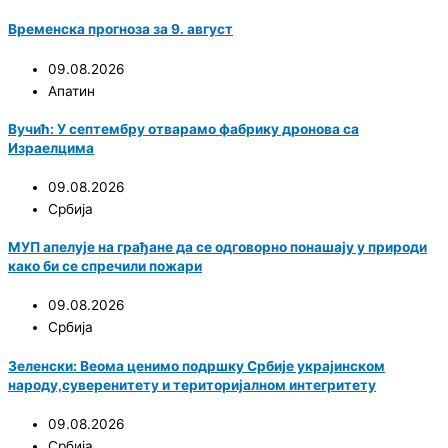
Временска прогноза за 9. август
09.08.2026
Апатин
Вучић: У септембру отварамо фабрику дронова са
Израелцима
09.08.2026
Србија
МУП апелује на грађане да се одговорно понашају у природи
како би се спречили пожари
09.08.2026
Србија
Зеленски: Веома ценимо подршку Србије украјинском
народу,суверенитету и територијалном интегритету
09.08.2026
Србија