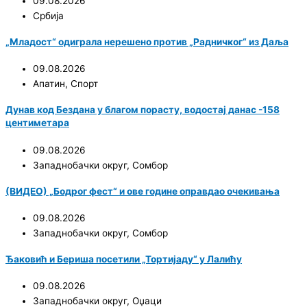
09.08.2026
Србија
„Младост“ одиграла нерешено против „Радничког“ из Даља
09.08.2026
Апатин
,
Спорт
Дунав код Бездана у благом порасту, водостај данас -158
центиметара
09.08.2026
Западнобачки округ
,
Сомбор
(ВИДЕО) „Бодрог фест“ и ове године оправдао очекивања
09.08.2026
Западнобачки округ
,
Сомбор
Ђаковић и Бериша посетили „Тортијаду“ у Лалићу
09.08.2026
Западнобачки округ
,
Оџаци