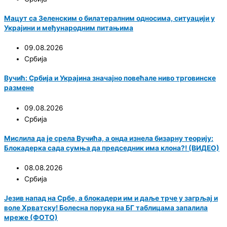
Мацут са Зеленским о билатералним односима, ситуацији у
Украјини и међународним питањима
09.08.2026
Србија
Вучић: Србија и Украјина значајно повећале ниво трговинске
размене
09.08.2026
Србија
Мислила да је срела Вучића, а онда изнела бизарну теорију:
Блокадерка сада сумња да председник има клона?! (ВИДЕО)
08.08.2026
Србија
Језив напад на Србе, а блокадери им и даље трче у загрљај и
воле Хрватску! Болесна порука на БГ таблицама запалила
мреже (ФОТО)