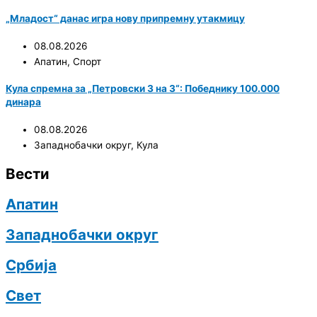
„Младост“ данас игра нову припремну утакмицу
08.08.2026
Апатин
,
Спорт
Кула спремна за „Петровски 3 на 3“: Победнику 100.000
динара
08.08.2026
Западнобачки округ
,
Кула
Вести
Апатин
Западнобачки округ
Србија
Свет