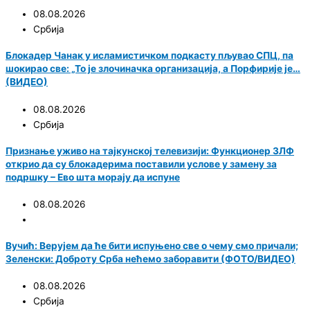
08.08.2026
Србија
Блокадер Чанак у исламистичком подкасту пљувао СПЦ, па
шокирао све: „То је злочиначка организација, а Порфирије је…
(ВИДЕО)
08.08.2026
Србија
Признање уживо на тајкунској телевизији: Функционер ЗЛФ
открио да су блокадерима поставили услове у замену за
подршку – Ево шта морају да испуне
08.08.2026
Вучић: Верујем да ће бити испуњено све о чему смо причали;
Зеленски: Доброту Срба нећемо заборавити (ФОТО/ВИДЕО)
08.08.2026
Србија