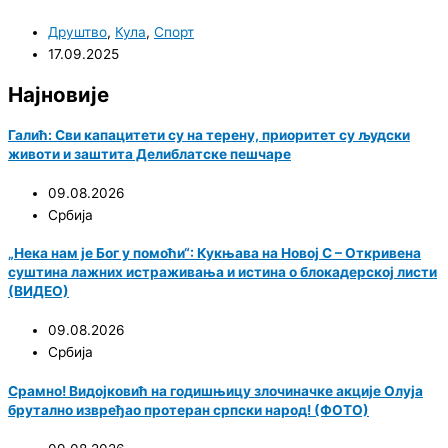
Друштво
,
Кула
,
Спорт
17.09.2025
Најновије
Галић: Сви капацитети су на терену, приоритет су људски
животи и заштита Делиблатске пешчаре
09.08.2026
Србија
„Нека нам је Бог у помоћи“: Кукњава на Новој С – Откривена
суштина лажних истраживања и истина о блокадерској листи
(ВИДЕО)
09.08.2026
Србија
Срамно! Видојковић на годишњицу злочиначке акције Олуја
брутално извређао протеран српски народ! (ФОТО)