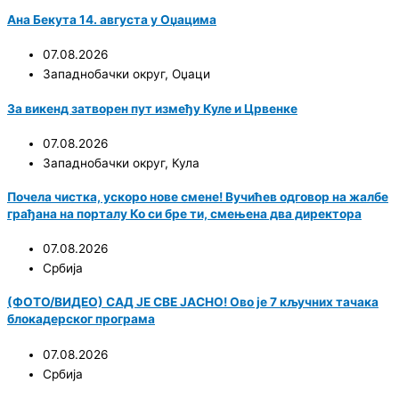
Ана Бекута 14. августа у Оџацима
07.08.2026
Западнобачки округ
,
Оџаци
За викенд затворен пут између Куле и Црвенке
07.08.2026
Западнобачки округ
,
Кула
Почела чистка, ускоро нове смене! Вучићев одговор на жалбе
грађана на порталу Ко си бре ти, смењена два директора
07.08.2026
Србија
(ФОТО/ВИДЕО) САД ЈЕ СВЕ ЈАСНО! Ово је 7 кључних тачака
блокадерског програма
07.08.2026
Србија