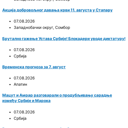
Акција добровољног давања крви 11. августа у Стапару
07.08.2026
Западнобачки округ
,
Сомбор
Брутално гажење Устава Србије! Блокадери уводе диктатуру!
07.08.2026
Србија
Временска прогноза за 7. август
07.08.2026
Апатин
Мацут и Амрар разговарали о продубљивању сарадње
између Србије и Марока
07.08.2026
Србија