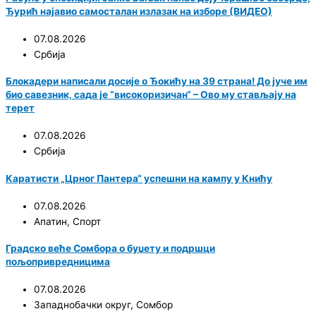
Ђурић најавио самосталан излазак на изборе (ВИДЕО)
07.08.2026
Србија
Блокадери написали досије о Ђокићу на 39 страна! До јуче им
био савезник, сада је “високоризичан“ – Ово му стављају на
терет
07.08.2026
Србија
Каратисти „Црног Пантера“ успешни на кампу у Книћу
07.08.2026
Апатин
,
Спорт
Градско веће Сомбора о буџету и подршци
пољопривредницима
07.08.2026
Западнобачки округ
,
Сомбор