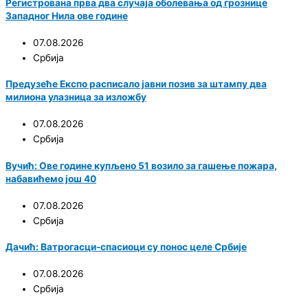
Регистрована прва два случаја оболевања од грознице
Западног Нила ове године
07.08.2026
Србија
Предузеће Експо расписало јавни позив за штампу два
милиона улазница за изложбу
07.08.2026
Србија
Вучић: Ове године купљено 51 возило за гашење пожара,
набавићемо још 40
07.08.2026
Србија
Дачић: Ватрогасци-спасиоци су понос целе Србије
07.08.2026
Србија