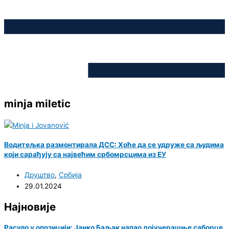
minja miletic
Водитељка размонтирала ДСС: Хоће да се удруже са људима
који сарађују са највећим србомрсцима из ЕУ
Друштво
,
Србија
29.01.2024
Најновије
Расуло у опозицији: Јанко Баљак напао дојучерашње саборце,