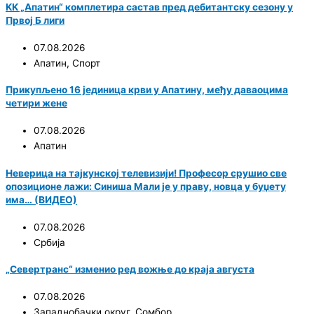
KK „Апатин“ комплетира састав пред дебитантску сезону у
Првој Б лиги
07.08.2026
Апатин
,
Спорт
Прикупљено 16 јединица крви у Апатину, међу даваоцима
четири жене
07.08.2026
Апатин
Неверица на тајкунској телевизији! Професор срушио све
опозиционе лажи: Синиша Мали је у праву, новца у буџету
има… (ВИДЕО)
07.08.2026
Србија
„Севертранс“ изменио ред вожње до краја августа
07.08.2026
Западнобачки округ
,
Сомбор