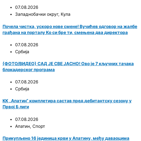
07.08.2026
Западнобачки округ
,
Кула
Почела чистка, ускоро нове смене! Вучићев одговор на жалбе
грађана на порталу Ко си бре ти, смењена два директора
07.08.2026
Србија
(ФОТО/ВИДЕО) САД ЈЕ СВЕ ЈАСНО! Ово је 7 кључних тачака
блокадерског програма
07.08.2026
Србија
KK „Апатин“ комплетира састав пред дебитантску сезону у
Првој Б лиги
07.08.2026
Апатин
,
Спорт
Прикупљено 16 јединица крви у Апатину, међу даваоцима