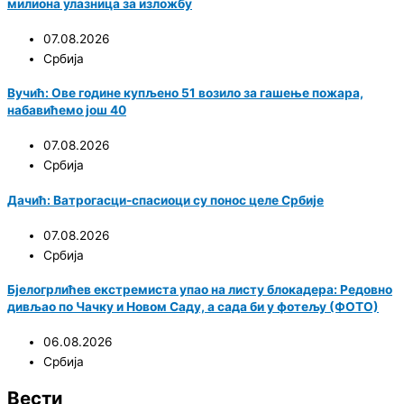
милиона улазница за изложбу
07.08.2026
Србија
Вучић: Ове године купљено 51 возило за гашење пожара,
набавићемо још 40
07.08.2026
Србија
Дачић: Ватрогасци-спасиоци су понос целе Србије
07.08.2026
Србија
Бјелогрлићев екстремиста упао на листу блокадера: Редовно
дивљао по Чачку и Новом Саду, а сада би у фотељу (ФОТО)
06.08.2026
Србија
Вести