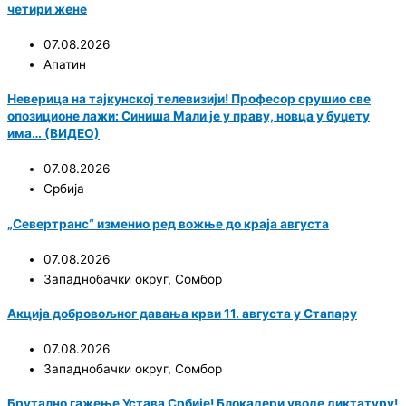
четири жене
07.08.2026
Апатин
Неверица на тајкунској телевизији! Професор срушио све
опозиционе лажи: Синиша Мали је у праву, новца у буџету
има… (ВИДЕО)
07.08.2026
Србија
„Севертранс“ изменио ред вожње до краја августа
07.08.2026
Западнобачки округ
,
Сомбор
Акција добровољног давања крви 11. августа у Стапару
07.08.2026
Западнобачки округ
,
Сомбор
Брутално гажење Устава Србије! Блокадери уводе диктатуру!