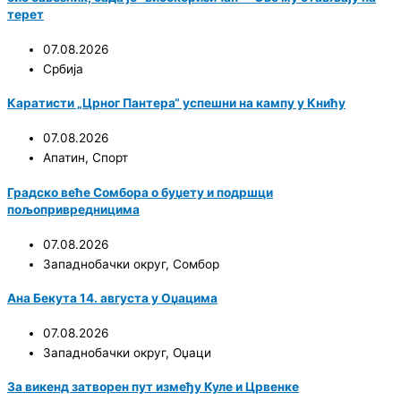
терет
07.08.2026
Србија
Каратисти „Црног Пантера“ успешни на кампу у Книћу
07.08.2026
Апатин
,
Спорт
Градско веће Сомбора о буџету и подршци
пољопривредницима
07.08.2026
Западнобачки округ
,
Сомбор
Ана Бекута 14. августа у Оџацима
07.08.2026
Западнобачки округ
,
Оџаци
За викенд затворен пут између Куле и Црвенке