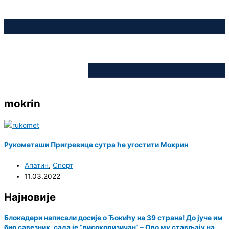
mokrin
Рукометаши Пригревице сутра ће угостити Мокрин
Апатин
,
Спорт
11.03.2022
Најновије
Блокадери написали досије о Ђокићу на 39 страна! До јуче им
био савезник, сада је “високоризичан“ – Ово му стављају на