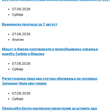
07.08.2026
Србија
Временска прогноза за 7. август
07.08.2026
Апатин
Мацут и Амрар разговарали о продубљивању сарадње
између Србије и Марока
07.08.2026
Србија
Регистрована прва два случаја оболевања од грознице
Западног Нила ове године
07.08.2026
Србија
Предузеће Експо расписало јавни позив за штампу два