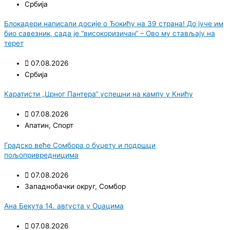
Србија
Блокадери написали досије о Ђокићу на 39 страна! До јуче им
био савезник, сада је “високоризичан“ – Ово му стављају на
терет
07.08.2026
Србија
Каратисти „Црног Пантера“ успешни на кампу у Книћу
07.08.2026
Апатин
,
Спорт
Градско веће Сомбора о буџету и подршци
пољопривредницима
07.08.2026
Западнобачки округ
,
Сомбор
Ана Бекута 14. августа у Оџацима
07.08.2026