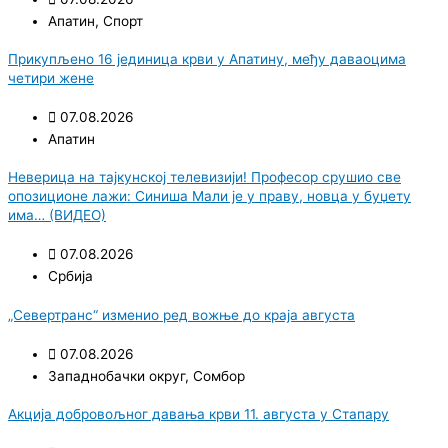
Апатин
,
Спорт
Прикупљено 16 јединица крви у Апатину, међу даваоцима
четири жене
07.08.2026
Апатин
Неверица на тајкунској телевизији! Професор срушио све
опозиционе лажи: Синиша Мали је у праву, новца у буџету
има… (ВИДЕО)
07.08.2026
Србија
„Севертранс“ изменио ред вожње до краја августа
07.08.2026
Западнобачки округ
,
Сомбор
Акција добровољног давања крви 11. августа у Стапару