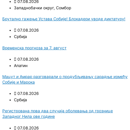
07.08.2026
Западнобачки округ
,
Сомбор
Брутално гажење Устава Србије! Блокадери уводе диктатуру!
07.08.2026
Србија
Временска прогноза за 7. август
07.08.2026
Апатин
Мацут и Амрар разговарали о продубљивању сарадње између
Србије и Марока
07.08.2026
Србија
Регистрована прва два случаја оболевања од грознице
Западног Нила ове године
07.08.2026