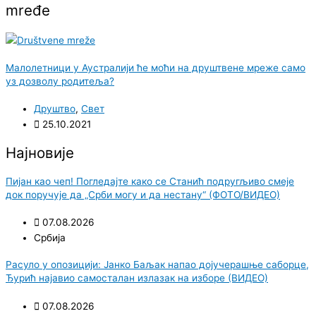
mređe
Малолетници у Аустралији ће моћи на друштвене мреже само
уз дозволу родитеља?
Друштво
,
Свет
25.10.2021
Најновије
Пијан као чеп! Погледајте како се Станић подругљиво смеје
док поручује да „Срби могу и да нестану“ (ФОТО/ВИДЕО)
07.08.2026
Србија
Расуло у опозицији: Јанко Баљак напао дојучерашње саборце,
Ђурић најавио самосталан излазак на изборе (ВИДЕО)
07.08.2026