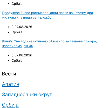
Србија
Предузеће Експо расписало јавни позив за штампу два
милиона улазница за изложбу
07.08.2026
Србија
Вучић: Ове године купљено 51 возило за гашење пожара,
набавићемо још 40
07.08.2026
Србија
Вести
Апатин
Западнобачки округ
Србија