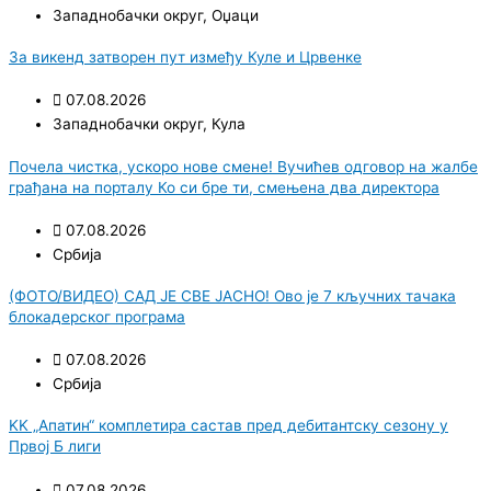
Западнобачки округ
,
Оџаци
За викенд затворен пут између Куле и Црвенке
07.08.2026
Западнобачки округ
,
Кула
Почела чистка, ускоро нове смене! Вучићев одговор на жалбе
грађана на порталу Ко си бре ти, смењена два директора
07.08.2026
Србија
(ФОТО/ВИДЕО) САД ЈЕ СВЕ ЈАСНО! Ово је 7 кључних тачака
блокадерског програма
07.08.2026
Србија
KK „Апатин“ комплетира састав пред дебитантску сезону у
Првој Б лиги
07.08.2026