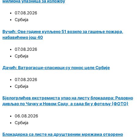
милиона улазница за изложбу
07.08.2026
Србија
Вучић: Ове године купљено 51 возило за гашење пожара,
набавићемо још 40
07.08.2026
Србија
Дачић: Ватрогасци-спасиоци су понос целе Србије
07.08.2026
Србија
Бјелогрлићев екстремиста упао на листу блокадера: Редовно
дивљао по Чачку и Новом Саду, а сада би у фотељу (ФОТО)
06.08.2026
Србија
Блокадерка са листе на друштвеним мрежама отворено