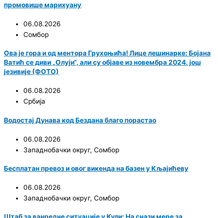
промовише марихуану
06.08.2026
Сомбор
Ова је гора и од ментора Грухоњића! Лице лешинарке: Бојана
Ватић се диви „Олуји“, али су објаве из новембра 2024. још
језивије (ФОТО)
06.08.2026
Србија
Водостај Дунава код Бездана благо порастао
06.08.2026
Западнобачки округ
,
Сомбор
Бесплатан превоз и овог викенда на базен у Кљајићеву
06.08.2026
Западнобачки округ
,
Сомбор
Штаб за ванредне ситуације у Кули: На снази мере за