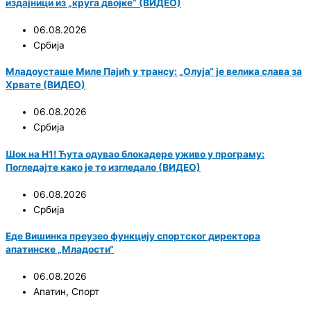
издајници из „круга двојке“ (ВИДЕО)
06.08.2026
Србија
Младоусташе Миле Пајић у трансу: „Олуја“ је велика слава за
Хрвате (ВИДЕО)
06.08.2026
Србија
Шок на Н1! Ћута одувао блокадере уживо у програму:
Погледајте како је то изгледало (ВИДЕО)
06.08.2026
Србија
Еде Вишинка преузео функцију спортског директора
апатинске „Младости“
06.08.2026
Апатин
,
Спорт