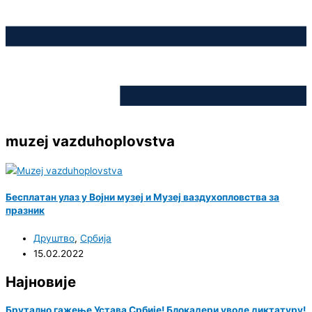
muzej vazduhoplovstva
Бесплатан улаз у Војни музеј и Музеј ваздухопловства за
празник
Друштво
,
Србија
15.02.2022
Најновије
Брутално гажење Устава Србије! Блокадери уводе диктатуру!