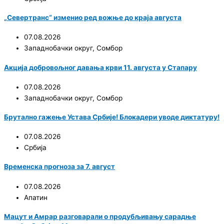
„Севертранс“ изменио ред вожње до краја августа
07.08.2026
Западнобачки округ
,
Сомбор
Акција добровољног давања крви 11. августа у Стапару
07.08.2026
Западнобачки округ
,
Сомбор
Брутално гажење Устава Србије! Блокадери уводе диктатуру!
07.08.2026
Србија
Временска прогноза за 7. август
07.08.2026
Апатин
Мацут и Амрар разговарали о продубљивању сарадње