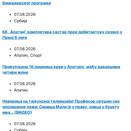
блокадерског програма
07.08.2026
Србија
KK „Апатин“ комплетира састав пред дебитантску сезону у
Првој Б лиги
07.08.2026
Апатин
,
Спорт
Прикупљено 16 јединица крви у Апатину, међу даваоцима
четири жене
07.08.2026
Апатин
Неверица на тајкунској телевизији! Професор срушио све
опозиционе лажи: Синиша Мали је у праву, новца у буџету
има… (ВИДЕО)
07.08.2026
Србија