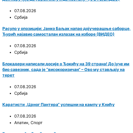
07.08.2026
Србија
Расуло у опозицији: Јанко Баљак напао дојучерашње саборце,
Ђурић најавио самосталан излазак на изборе (ВИДЕО)
07.08.2026
Србија
Блокадери написали досије о Ђокићу на 39 страна! До јуче им
био савезник, сада је “високоризичан“ – Ово му стављају на
терет
07.08.2026
Србија
Каратисти „Црног Пантера“ успешни на кампу у Книћу
07.08.2026
Апатин
,
Спорт