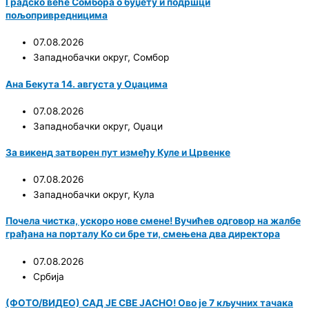
Градско веће Сомбора о буџету и подршци
пољопривредницима
07.08.2026
Западнобачки округ
,
Сомбор
Ана Бекута 14. августа у Оџацима
07.08.2026
Западнобачки округ
,
Оџаци
За викенд затворен пут између Куле и Црвенке
07.08.2026
Западнобачки округ
,
Кула
Почела чистка, ускоро нове смене! Вучићев одговор на жалбе
грађана на порталу Ко си бре ти, смењена два директора
07.08.2026
Србија
(ФОТО/ВИДЕО) САД ЈЕ СВЕ ЈАСНО! Ово је 7 кључних тачака