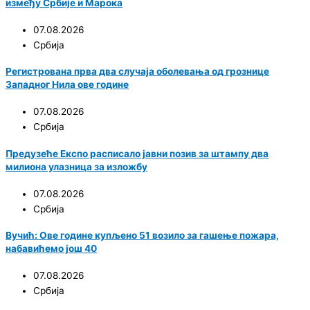
између Србије и Марока
07.08.2026
Србија
Регистрована прва два случаја оболевања од грознице
Западног Нила ове године
07.08.2026
Србија
Предузеће Експо расписало јавни позив за штампу два
милиона улазница за изложбу
07.08.2026
Србија
Вучић: Ове године купљено 51 возило за гашење пожара,
набавићемо још 40
07.08.2026
Србија