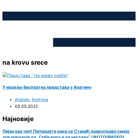
na krovu srece
У недељу бесплатна представа у Апатину
Апатин
,
Култура
05.05.2022
Најновије
Пијан као чеп! Погледајте како се Станић подругљиво смеје
док поручује да „Срби могу и да нестану“ (ФОТО/ВИДЕО)