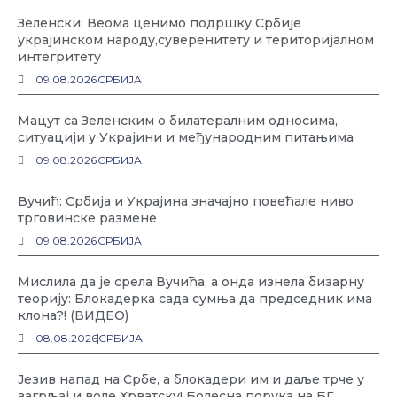
Зеленски: Веома ценимо подршку Србије
украјинском народу,суверенитету и територијалном
интегритету
09.08.2026
СРБИЈА
Мацут са Зеленским о билатералним односима,
ситуацији у Украјини и међународним питањима
09.08.2026
СРБИЈА
Вучић: Србија и Украјина значајно повећале ниво
трговинске размене
09.08.2026
СРБИЈА
Мислила да је срела Вучића, а онда изнела бизарну
теорију: Блокадерка сада сумња да председник има
клона?! (ВИДЕО)
08.08.2026
СРБИЈА
Језив напад на Србе, а блокадери им и даље трче у
загрљај и воле Хрватску! Болесна порука на БГ