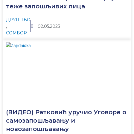
теже запошљивих лица
ДРУШТВО
,
02.05.2023
СОМБОР
(ВИДЕО) Ратковић уручио Уговоре о
самозапошљавању и
новозапошљавању