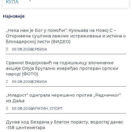
КУЛА
Најновије
„Нека нам је Бог у помоћи“: Кукњава на Новој С –
Откривена суштина лажних истраживања и истина о
блокадерској листи (ВИДЕО)
09.08.2026
СРБИЈА
Срамно! Видојковић на годишњицу злочиначке
акције Олуја брутално извређао протеран српски
народ! (ФОТО)
09.08.2026
СРБИЈА
„Младост“ одиграла нерешено против „Радничког“
из Даља
09.08.2026
АПАТИН
,
СПОРТ
Дунав код Бездана у благом порасту, водостај данас
-158 центиметара