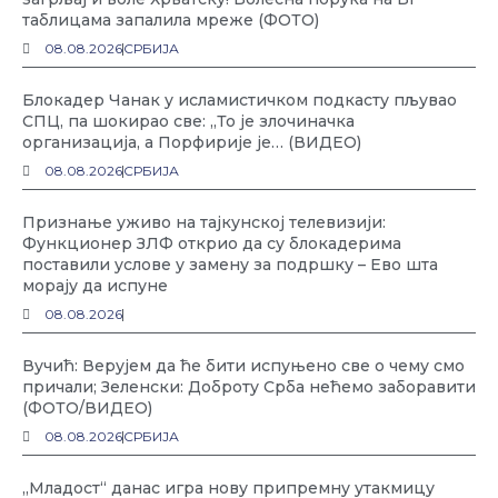
таблицама запалила мреже (ФОТО)
08.08.2026
СРБИЈА
Блокадер Чанак у исламистичком подкасту пљувао
СПЦ, па шокирао све: „То је злочиначка
организација, а Порфирије је… (ВИДЕО)
08.08.2026
СРБИЈА
Признање уживо на тајкунској телевизији:
Функционер ЗЛФ открио да су блокадерима
поставили услове у замену за подршку – Ево шта
морају да испуне
08.08.2026
Вучић: Верујем да ће бити испуњено све о чему смо
причали; Зеленски: Доброту Срба нећемо заборавити
(ФОТО/ВИДЕО)
08.08.2026
СРБИЈА
„Младост“ данас игра нову припремну утакмицу