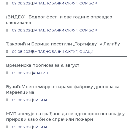
09.08.2026
ЗАПАДНОБАЧКИ ОКРУГ
,
СОМБОР
(ВИДЕО) „Бодрог фест“ и ове године оправдао
очекивања
09.08.2026
ЗАПАДНОБАЧКИ ОКРУГ
,
СОМБОР
Ђаковић и Бериша посетили „Тортијаду“ у Лалићу
09.08.2026
ЗАПАДНОБАЧКИ ОКРУГ
,
ОЏАЦИ
Временска прогноза за 9. август
09.08.2026
АПАТИН
Вучић: У септембру отварамо фабрику дронова са
Израелцима
09.08.2026
СРБИЈА
МУП апелује на грађане да се одговорно понашају у
природи како би се спречили пожари
09.08.2026
СРБИЈА