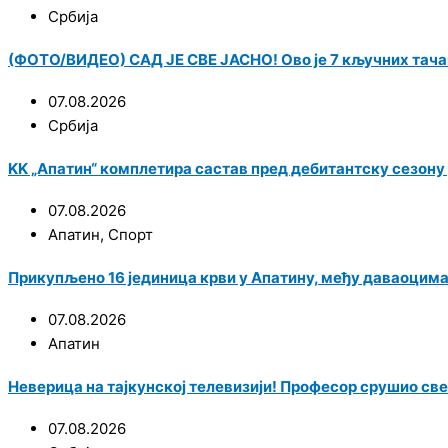
Србија
(ФОТО/ВИДЕО) САД ЈЕ СВЕ ЈАСНО! Ово је 7 кључних тача
07.08.2026
Србија
KK „Апатин“ комплетира састав пред дебитантску сезону у
07.08.2026
Апатин
,
Спорт
Прикупљено 16 јединица крви у Апатину, међу даваоцим
07.08.2026
Апатин
Неверица на тајкунској телевизији! Професор срушио све
07.08.2026