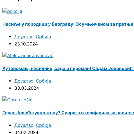
Насиље у породици у Београду: Осумњиченом за претње с
Друштво
,
Србија
23.10.2024
Аутономаш, насилник, сада и пироман! Садам Јовановић 
Друштво
,
Србија
30.03.2024
Горан Јешић тукао жену? Супруга га пријавила за насиље
Друштво
,
Србија
04.02.2024