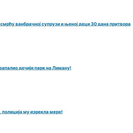
мрћу ванбрачној супрузи и њеној деци 30 дана притвора
запалио дечији парк на Лиману!
, полиција му изрекла мере!