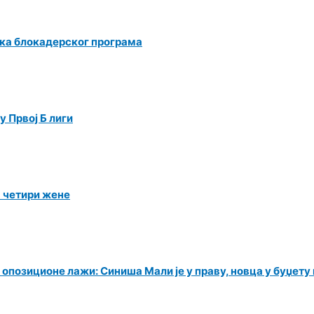
ка блокадерског програма
 Првој Б лиги
а четири жене
 опозиционе лажи: Синиша Мали је у праву, новца у буџет