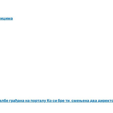
ницима
албе грађана на порталу Ко си бре ти, смењена два директ