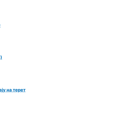
)
)
ју на терет