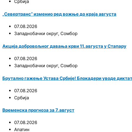
Србија
„Севертранс“ изменио ред вожње до краја августа
07.08.2026
Западнобачки округ
,
Сомбор
Акција добровољног давања крви 11. августа у Стапару
07.08.2026
Западнобачки округ
,
Сомбор
Брутално гажење Устава Србије! Блокадери уводе диктат
07.08.2026
Србија
Временска прогноза за 7. август
07.08.2026
Апатин