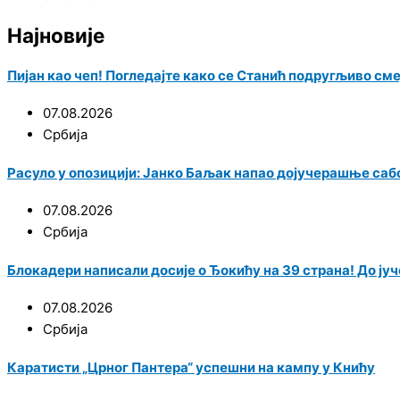
Најновије
Пијан као чеп! Погледајте како се Станић подругљиво см
07.08.2026
Србија
Расуло у опозицији: Јанко Баљак напао дојучерашње саб
07.08.2026
Србија
Блокадери написали досије о Ђокићу на 39 страна! До јуче
07.08.2026
Србија
Каратисти „Црног Пантера“ успешни на кампу у Книћу