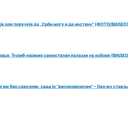
еје док поручује да „Срби могу и да нестану“ (ФОТО/ВИДЕО
орце, Ђурић најавио самосталан излазак на изборе (ВИДЕО
 им био савезник, сада је “високоризичан“ – Ово му ставља