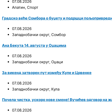
07.08.2026
Апатин
,
Спорт
Градско веће Сомбора о буџету и подршци пољопривред
07.08.2026
Западнобачки округ
,
Сомбор
Ана Бекута 14. августа у Оџацима
07.08.2026
Западнобачки округ
,
Оџаци
За викенд затворен пут између Куле и Црвенке
07.08.2026
Западнобачки округ
,
Кула
Почела чистка, ускоро нове смене! Вучићев одговор на ж
07.08.2026