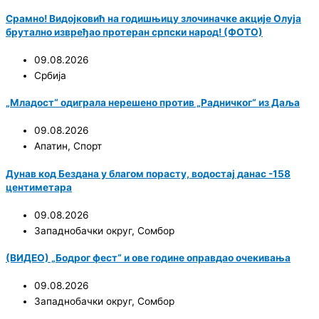
Срамно! Видојковић на годишњицу злочиначке акције Олуја
брутално извређао протеран српски народ! (ФОТО)
09.08.2026
Србија
„Младост“ одиграла нерешено против „Радничког“ из Даља
09.08.2026
Апатин
,
Спорт
Дунав код Бездана у благом порасту, водостај данас -158
центиметара
09.08.2026
Западнобачки округ
,
Сомбор
(ВИДЕО) „Бодрог фест“ и ове године оправдао очекивања
09.08.2026
Западнобачки округ
,
Сомбор