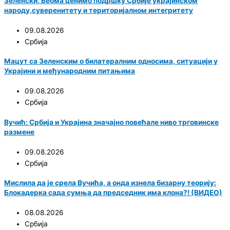
Зеленски: Веома ценимо подршку Србије украјинском
народу,суверенитету и територијалном интегритету
09.08.2026
Србија
Мацут са Зеленским о билатералним односима, ситуацији у
Украјини и међународним питањима
09.08.2026
Србија
Вучић: Србија и Украјина значајно повећале ниво трговинске
размене
09.08.2026
Србија
Мислила да је срела Вучића, а онда изнела бизарну теорију:
Блокадерка сада сумња да председник има клона?! (ВИДЕО)
08.08.2026
Србија