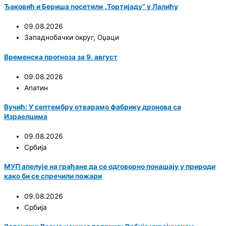
Ђаковић и Бериша посетили „Тортијаду“ у Лалићу
09.08.2026
Западнобачки округ
,
Оџаци
Временска прогноза за 9. август
09.08.2026
Апатин
Вучић: У септембру отварамо фабрику дронова са
Израелцима
09.08.2026
Србија
МУП апелује на грађане да се одговорно понашају у природи
како би се спречили пожари
09.08.2026
Србија