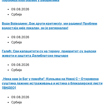
породица која бораве у Баошићима
09.08.2026
Србија
Воде Војводине: Док други критикују, ми радимо! Проблем
водостаја није локалан, он је регионалан!
09.08.2026
Србија
Галић: Сви капацитети су на терену, приоритет су људски
животи и заштита Делиблатске пешчаре
09.08.2026
Србија
„Нека нам је Бог у помоћи“: Кукњава на Новој С – Откривена
суштина лажних истраживања и истина о блокадерској листи
(ВИДЕО)
09.08.2026
Србија