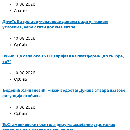
10.08.2026
Апатин
Дачић: Ватрoгасци-спасиоци данима раде у тешким
условима, неће стати док има ватре
10.08.2026
Србија
Вучић: До сада око 15.000 пријава на платформи „Ко си, бре,
ти?“
10.08.2026
Србија
Ђедовић Хандановић: Низак водостај Дунава ствара изазове,
ситуација стабилна
10.08.2026
Србија
Ђ.Стаменковски посетила децу из социјално угрожених