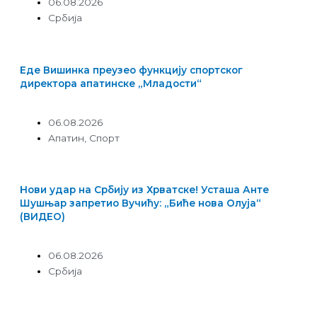
06.08.2026
Србија
Еде Вишинка преузео функцију спортског
директора апатинске „Младости“
06.08.2026
Апатин
,
Спорт
Нови удар на Србију из Хрватске! Усташа Анте
Шушњар запретио Вучићу: „Биће нова Олуја“
(ВИДЕО)
06.08.2026
Србија