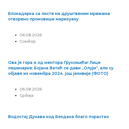
Блокадерка са листе на друштвеним мрежама
отворено промовише марихуану
06.08.2026
Сомбор
Ова је гора и од ментора Грухоњића! Лице
лешинарке: Бојана Ватић се диви „Олуји“, али су
објаве из новембра 2024. још језивије (ФОТО)
06.08.2026
Србија
Водостај Дунава код Бездана благо порастао