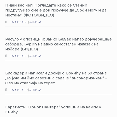
Пијан као чеп! Погледајте како се Станић
подругљиво смеје док поручује да „Срби могу и да
нестану“ (ФОТО/ВИДЕО)
07.08.2026
СРБИЈА
Расуло у опозицији: Јанко Баљак напао дојучерашње
саборце, Ђурић најавио самосталан излазак на
изборе (ВИДЕО)
07.08.2026
СРБИЈА
Блокадери написали досије о Ђокићу на 39 страна!
До јуче им био савезник, сада је “високоризичан“ –
Ово му стављају на терет
07.08.2026
СРБИЈА
Каратисти „Црног Пантера“ успешни на кампу у
Книћу