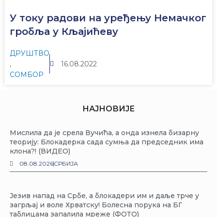
У току радови на уређењу Немачког
гробља у Кљајићеву
ДРУШТВО
,
16.08.2022
СОМБОР
НАЈНОВИЈЕ
Мислила да је срела Вучића, а онда изнела бизарну
теорију: Блокадерка сада сумња да председник има
клона?! (ВИДЕО)
08.08.2026
СРБИЈА
Језив напад на Србе, а блокадери им и даље трче у
загрљај и воле Хрватску! Болесна порука на БГ
таблицама запалила мреже (ФОТО)