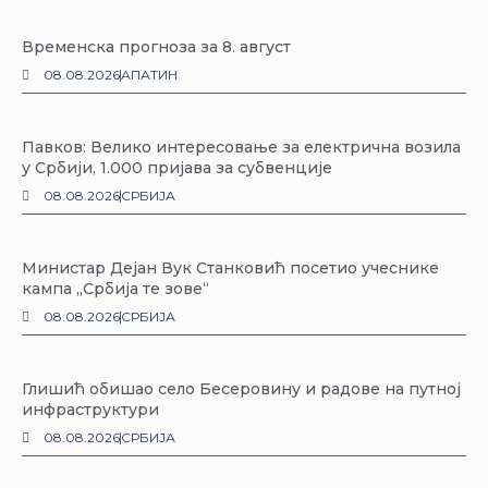
Временска прогноза за 8. август
08.08.2026
АПАТИН
Павков: Велико интересовање за електрична возила
у Србији, 1.000 пријава за субвенције
08.08.2026
СРБИЈА
Министар Дејан Вук Станковић посетио учеснике
кампа „Србија те зове“
08.08.2026
СРБИЈА
Глишић обишао село Бесеровину и радове на путној
инфраструктури
08.08.2026
СРБИЈА