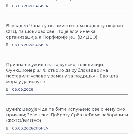
08.08.2026
СРБИЈА
Блокадер Чанак у исламистичком подкасту пљувао
СПЦ, па шокирао све: „То је злочиначка
организација, а Порфирије је… (ВИДЕО)
08.08.2026
СРБИЈА
Признање уживо на тајкунској телевизији:
Функционер ЗЛФ открио да су блокадерима
поставили услове у замену за подршку – Ево шта
морају да испуне
08.08.2026
Вучић: Верујем да ће бити испуњено све о чему смо
причали; Зеленски: Доброту Срба нећемо заборавити
(ФОТО/ВИДЕО)
08.08.2026
СРБИЈА