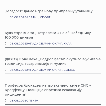
„Младост“ данас игра нову припремну утакмицу
08.08.2026
АПАТИН
,
СПОРТ
Кула спремна за „Петровски 3 на 3“: Победнику
100.000 динара
08.08.2026
ЗАПАДНОБАЧКИ ОКРУГ
,
КУЛА
(ФОТО) Прво вече „Бодрог феста“ окупило љубитеље
традиције, гастрономије и музике
08.08.2026
ЗАПАДНОБАЧКИ ОКРУГ
,
СОМБОР
Професор блокадер напао активисткиње СНС у
Крагујевцу! Полиција спречила ескалацију
инцидента!
08.08.2026
СРБИЈА