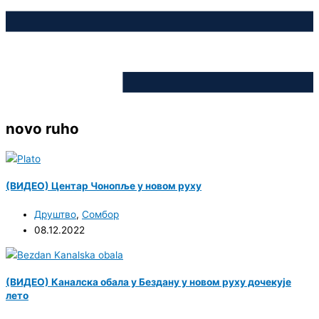
novo ruho
(ВИДЕО) Центар Чонопље у новом руху
Друштво
,
Сомбор
08.12.2022
(ВИДЕО) Каналска обала у Бездану у новом руху дочекује
лето