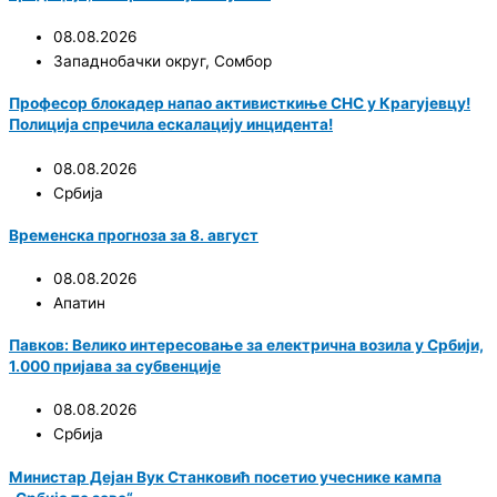
08.08.2026
Западнобачки округ
,
Сомбор
Професор блокадер напао активисткиње СНС у Крагујевцу!
Полиција спречила ескалацију инцидента!
08.08.2026
Србија
Временска прогноза за 8. август
08.08.2026
Апатин
Павков: Велико интересовање за електрична возила у Србији,
1.000 пријава за субвенције
08.08.2026
Србија
Министар Дејан Вук Станковић посетио учеснике кампа