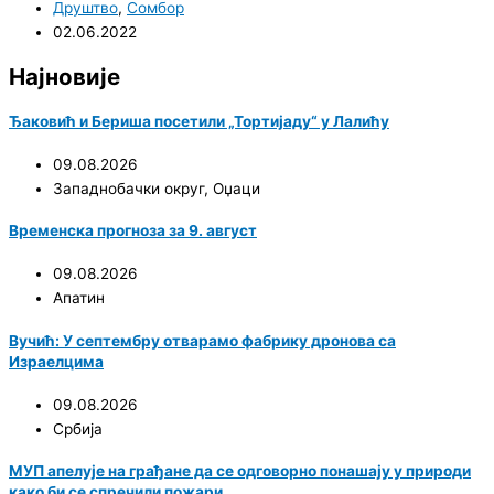
Друштво
,
Сомбор
02.06.2022
Најновије
Ђаковић и Бериша посетили „Тортијаду“ у Лалићу
09.08.2026
Западнобачки округ
,
Оџаци
Временска прогноза за 9. август
09.08.2026
Апатин
Вучић: У септембру отварамо фабрику дронова са
Израелцима
09.08.2026
Србија
МУП апелује на грађане да се одговорно понашају у природи
како би се спречили пожари