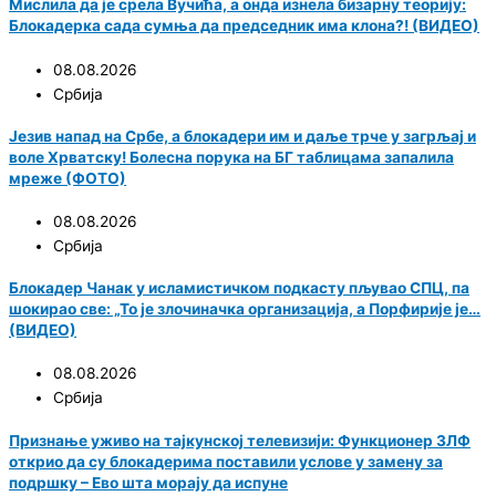
Мислила да је срела Вучића, а онда изнела бизарну теорију:
Блокадерка сада сумња да председник има клона?! (ВИДЕО)
08.08.2026
Србија
Језив напад на Србе, а блокадери им и даље трче у загрљај и
воле Хрватску! Болесна порука на БГ таблицама запалила
мреже (ФОТО)
08.08.2026
Србија
Блокадер Чанак у исламистичком подкасту пљувао СПЦ, па
шокирао све: „То је злочиначка организација, а Порфирије је…
(ВИДЕО)
08.08.2026
Србија
Признање уживо на тајкунској телевизији: Функционер ЗЛФ
открио да су блокадерима поставили услове у замену за
подршку – Ево шта морају да испуне