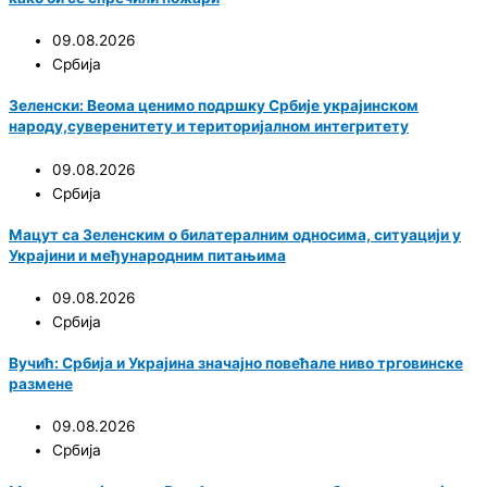
09.08.2026
Србија
Зеленски: Веома ценимо подршку Србије украјинском
народу,суверенитету и територијалном интегритету
09.08.2026
Србија
Мацут са Зеленским о билатералним односима, ситуацији у
Украјини и међународним питањима
09.08.2026
Србија
Вучић: Србија и Украјина значајно повећале ниво трговинске
размене
09.08.2026
Србија