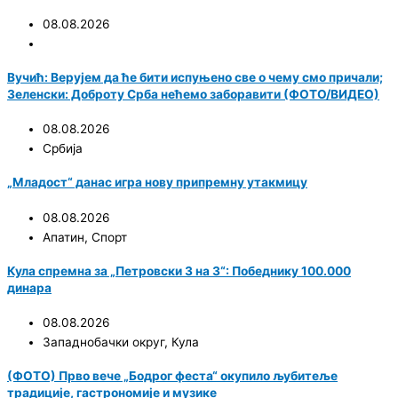
08.08.2026
Вучић: Верујем да ће бити испуњено све о чему смо причали;
Зеленски: Доброту Срба нећемо заборавити (ФОТО/ВИДЕО)
08.08.2026
Србија
„Младост“ данас игра нову припремну утакмицу
08.08.2026
Апатин
,
Спорт
Кула спремна за „Петровски 3 на 3“: Победнику 100.000
динара
08.08.2026
Западнобачки округ
,
Кула
(ФОТО) Прво вече „Бодрог феста“ окупило љубитеље
традиције, гастрономије и музике