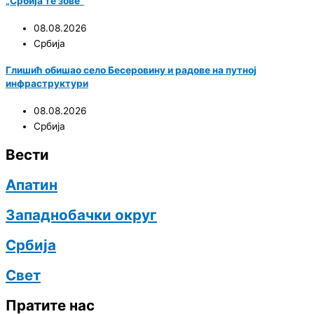
„Србија те зове“
08.08.2026
Србија
Глишић обишао село Бесеровину и радове на путној
инфраструктури
08.08.2026
Србија
Вести
Апатин
Западнобачки округ
Србија
Свет
Пратите нас