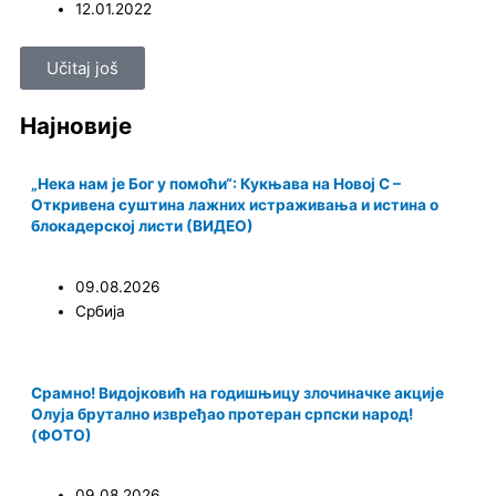
12.01.2022
Učitaj još
Најновије
„Нека нам је Бог у помоћи“: Кукњава на Новој С –
Откривена суштина лажних истраживања и истина о
блокадерској листи (ВИДЕО)
09.08.2026
Србија
Срамно! Видојковић на годишњицу злочиначке акције
Олуја брутално извређао протеран српски народ!
(ФОТО)
09.08.2026