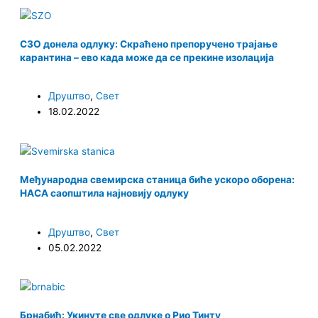
СЗО донела одлуку: Скраћено препоручено трајање
карантина – ево када може да се прекине изолација
Друштво
,
Свет
18.02.2022
Међународна свемирска станица биће ускоро оборена:
НАСА саопштила најновију одлуку
Друштво
,
Свет
05.02.2022
Брнабић: Укинуте све одлуке о Рио Тинту