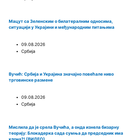
Мацут са Зеленским о билатералним односима,
ситуацији у Украјини и међународним питањима
09.08.2026
Србија
Вучић: Србија и Украјина значајно повећале ниво
трговинске размене
09.08.2026
Србија
Мислила да је срела Вучића, а онда изнела бизарну
теорију: Блокадерка сада сумња да председник има
клона?! (ВИДЕО)