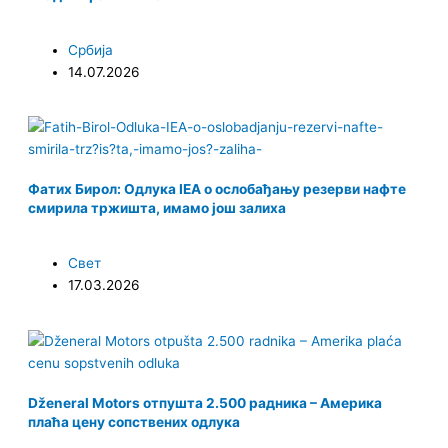
m
Србија
14.07.2026
Фатих Бирол: Одлука IEA о ослобађању резерви нафте
смирила тржишта, имамо још залиха
Свет
17.03.2026
Dženeral Motors отпушта 2.500 радника – Америка
плаћа цену сопствених одлука