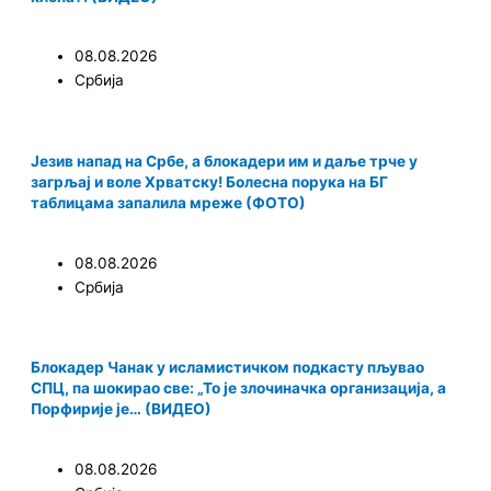
08.08.2026
Србија
Језив напад на Србе, а блокадери им и даље трче у
загрљај и воле Хрватску! Болесна порука на БГ
таблицама запалила мреже (ФОТО)
08.08.2026
Србија
Блокадер Чанак у исламистичком подкасту пљувао
СПЦ, па шокирао све: „То је злочиначка организација, а
Порфирије је… (ВИДЕО)
08.08.2026