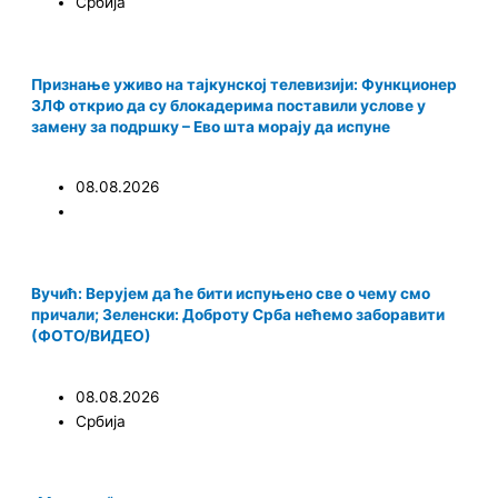
Србија
Признање уживо на тајкунској телевизији: Функционер
ЗЛФ открио да су блокадерима поставили услове у
замену за подршку – Ево шта морају да испуне
08.08.2026
Вучић: Верујем да ће бити испуњено све о чему смо
причали; Зеленски: Доброту Срба нећемо заборавити
(ФОТО/ВИДЕО)
08.08.2026
Србија