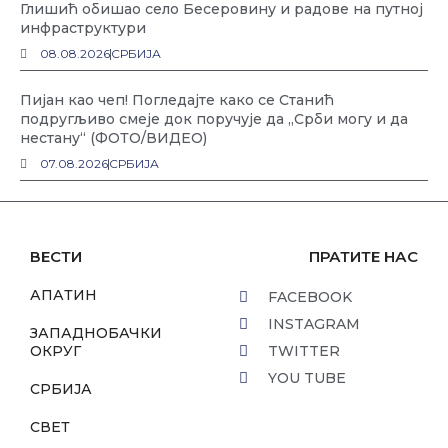
Глишић обишао село Бесеровину и радове на путној
инфраструктури
08.08.2026
СРБИЈА
Пијан као чеп! Погледајте како се Станић
подругљиво смеје док поручује да „Срби могу и да
нестану“ (ФОТО/ВИДЕО)
07.08.2026
СРБИЈА
ВЕСТИ
ПРАТИТЕ НАС
АПАТИН
FACEBOOK
INSTAGRAM
ЗАПАДНОБАЧКИ
ОКРУГ
TWITTER
YOU TUBE
СРБИЈА
СВЕТ