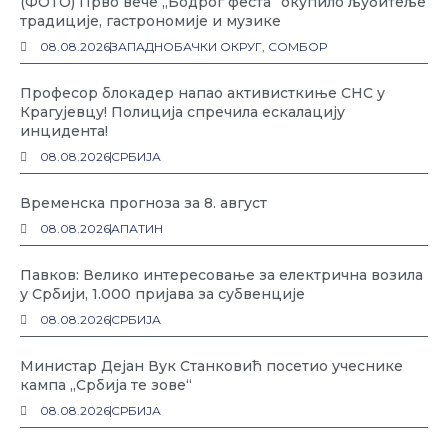
(ФОТО) Прво вече „Бодрог феста“ окупило љубитеље
традиције, гастрономије и музике
08.08.2026
ЗАПАДНОБАЧКИ ОКРУГ
,
СОМБОР
Професор блокадер напао активисткиње СНС у
Крагујевцу! Полиција спречила ескалацију
инцидента!
08.08.2026
СРБИЈА
Временска прогноза за 8. август
08.08.2026
АПАТИН
Павков: Велико интересовање за електрична возила
у Србији, 1.000 пријава за субвенције
08.08.2026
СРБИЈА
Министар Дејан Вук Станковић посетио учеснике
кампа „Србија те зове“
08.08.2026
СРБИЈА