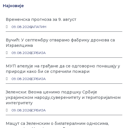
Најновије
Временска прогноза за 9. август
09.08.2026
АПАТИН
Вучић: У септембру отварамо фабрику дронова са
Израелцима
09.08.2026
СРБИЈА
МУП апелује на грађане да се одговорно понашају у
природи како би се спречили пожари
09.08.2026
СРБИЈА
Зеленски: Веома ценимо подршку Србије
украјинском народу,суверенитету и територијалном
интегритету
09.08.2026
СРБИЈА
Мацут са Зеленским о билатералним односима,