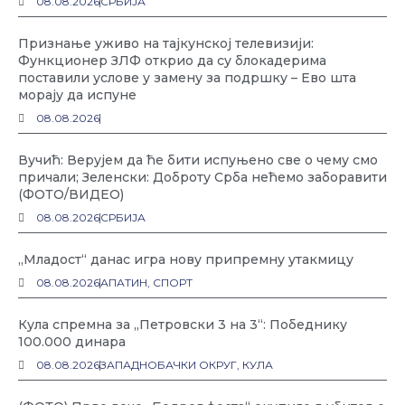
08.08.2026
СРБИЈА
Признање уживо на тајкунској телевизији:
Функционер ЗЛФ открио да су блокадерима
поставили услове у замену за подршку – Ево шта
морају да испуне
08.08.2026
Вучић: Верујем да ће бити испуњено све о чему смо
причали; Зеленски: Доброту Срба нећемо заборавити
(ФОТО/ВИДЕО)
08.08.2026
СРБИЈА
„Младост“ данас игра нову припремну утакмицу
08.08.2026
АПАТИН
,
СПОРТ
Кула спремна за „Петровски 3 на 3“: Победнику
100.000 динара
08.08.2026
ЗАПАДНОБАЧКИ ОКРУГ
,
КУЛА