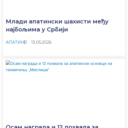
Млади апатински шахисти међу
најбољима у Србији
АПАТИН
13.05.2026
Осам награда и 12 похвала за