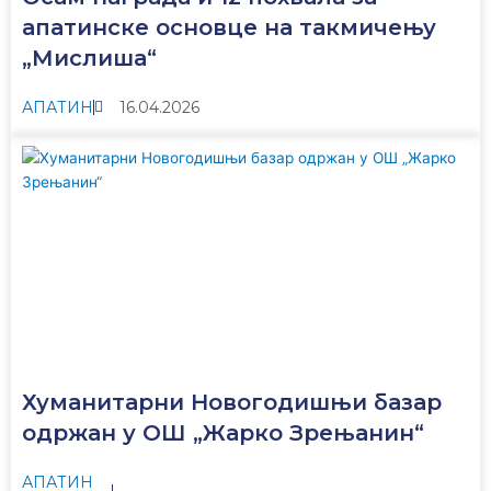
апатинске основце на такмичењу
„Мислиша“
АПАТИН
16.04.2026
Хуманитарни Новогодишњи базар
одржан у ОШ „Жарко Зрењанин“
АПАТИН