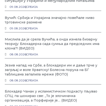
ситуацији у Украјини и међународним питањима
09.08.2026
СРБИЈА
Вучић: Србија и Украјина значајно повећале ниво
трговинске размене
09.08.2026
СРБИЈА
Мислила да је срела Вучића, а онда изнела бизарну
теорију: Блокадерка сада сумња да председник има
клона?! (ВИДЕО)
08.08.2026
СРБИЈА
Језив напад на Србе, а блокадери им и даље трче у
загрљај и воле Хрватску! Болесна порука на БГ
таблицама запалила мреже (ФОТО)
08.08.2026
СРБИЈА
Блокадер Чанак у исламистичком подкасту пљувао
СПЦ, па шокирао све: „То је злочиначка
организација, а Порфирије је… (ВИДЕО)