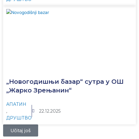
„Новогодишњи базар“ сутра у ОШ
„Жарко Зрењанин“
АПАТИН
,
22.12.2025
ДРУШТВО
Učitaj još