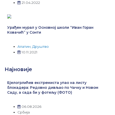
21.04.2022
m
Урађен мурал у Основној школи “Иван Горан
Ковачић” у Сонти
Апатин
,
Друштво
10.11.2021
Најновије
Бјелогрлићев екстремиста упао на листу
блокадера: Редовно дивљао по Чачку и Новом
Саду, а сада би у фотељу (ФОТО)
06.08.2026
Србија