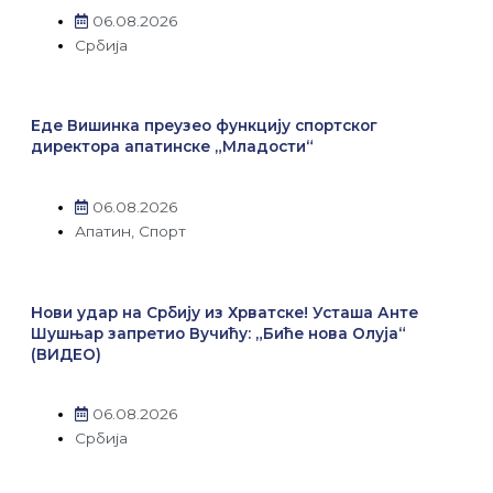
06.08.2026
Србија
Еде Вишинка преузео функцију спортског
директора апатинске „Младости“
06.08.2026
Апатин
,
Спорт
Нови удар на Србију из Хрватске! Усташа Анте
Шушњар запретио Вучићу: „Биће нова Олуја“
(ВИДЕО)
06.08.2026
Србија