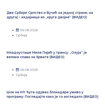
Две Србије! Српство и Вучић на једној страни, на
другој – издајници из „круга двојке“ (ВИДЕО)
06.08.2026
Србија
Младоусташе Миле Пајић у трансу: „Олуја“ је
велика слава за Хрвате (ВИДЕО)
06.08.2026
Србија
Шок на Н1! Ћута одувао блокадере уживо у
програму: Погледајте како је то изгледало (ВИДЕО)