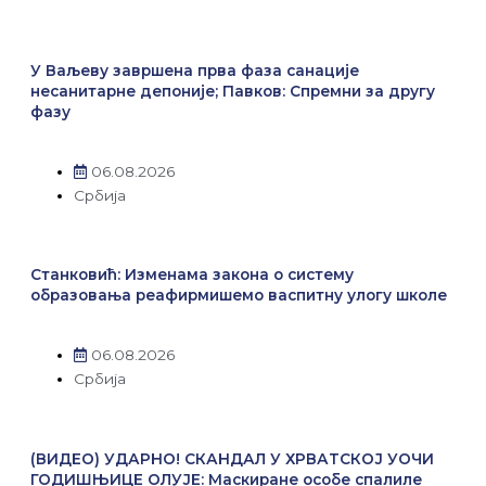
У Ваљеву завршена прва фаза санације
несанитарне депоније; Павков: Спремни за другу
фазу
06.08.2026
Србија
Станковић: Изменама закона о систему
образовања реафирмишемо васпитну улогу школе
06.08.2026
Србија
(ВИДЕО) УДАРНО! СКАНДАЛ У ХРВАТСКОЈ УОЧИ
ГОДИШЊИЦЕ ОЛУЈЕ: Маскиране особе спалиле