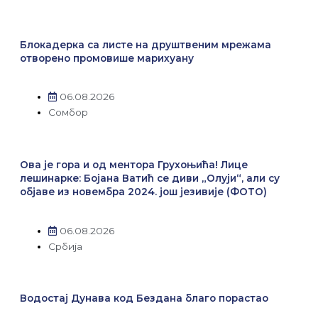
Блокадерка са листе на друштвеним мрежама
отворено промовише марихуану
06.08.2026
Сомбор
Ова је гора и од ментора Грухоњића! Лице
лешинарке: Бојана Ватић се диви „Олуји“, али су
објаве из новембра 2024. још језивије (ФОТО)
06.08.2026
Србија
Водостај Дунава код Бездана благо порастао