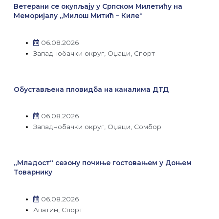
Ветерани се окупљају у Српском Милетићу на
Меморијалу „Милош Митић – Киле“
06.08.2026
Западнобачки округ
,
Оџаци
,
Спорт
Обустављена пловидба на каналима ДТД
06.08.2026
Западнобачки округ
,
Оџаци
,
Сомбор
„Младост“ сезону почиње гостовањем у Доњем
Товарнику
06.08.2026
Апатин
,
Спорт