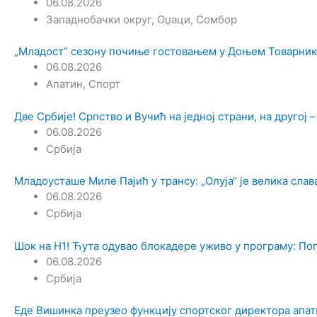
06.08.2026
Западнобачки округ
,
Оџаци
,
Сомбор
„Младост“ сезону почиње гостовањем у Доњем Товарник
06.08.2026
Апатин
,
Спорт
Две Србије! Српство и Вучић на једној страни, на другој –
06.08.2026
Србија
Младоусташе Миле Пајић у трансу: „Олуја“ је велика слав
06.08.2026
Србија
Шок на Н1! Ћута одувао блокадере уживо у програму: Пог
06.08.2026
Србија
Еде Вишинка преузео функцију спортског директора апат