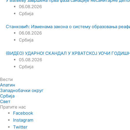
У Ваљеву завршена прва фаза санације несанитарне депон
06.08.2026
Србија
Станковић: Изменама закона о систему образовања реа
06.08.2026
Србија
(ВИДЕО) УДАРНО! СКАНДАЛ У ХРВАТСКОЈ УОЧИ ГОДИШЊИЦ
05.08.2026
Србија
Вести
Апатин
Западнобачки округ
Србија
Свет
Пратите нас
Facebook
Instagram
Twitter