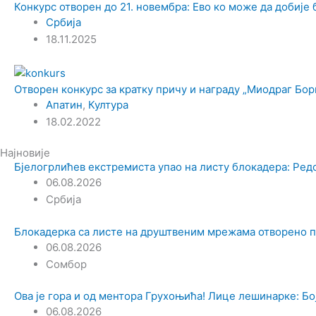
Конкурс отворен до 21. новембра: Ево ко може да добије 
Србија
18.11.2025
Отворен конкурс за кратку причу и награду „Миодраг Бо
Апатин
,
Култура
18.02.2022
Најновије
Бјелогрлићев екстремиста упао на листу блокадера: Ред
06.08.2026
Србија
Блокадерка са листе на друштвеним мрежама отворено 
06.08.2026
Сомбор
Ова је гора и од ментора Грухоњића! Лице лешинарке: Боја
06.08.2026