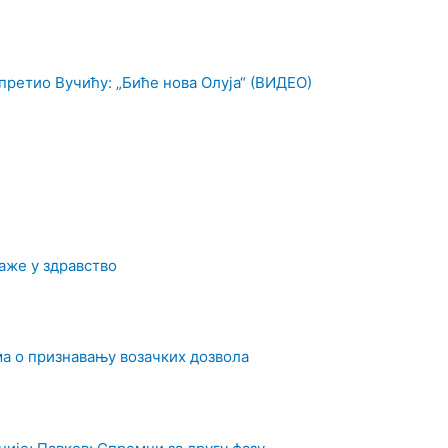
претио Вучићу: „Биће нова Олуја“ (ВИДЕО)
аже у здравство
а о признавању возачких дозвола