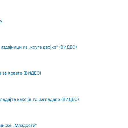
у
 издајници из „круга двојке“ (ВИДЕО)
а за Хрвате (ВИДЕО)
ледајте како је то изгледало (ВИДЕО)
инске „Младости“