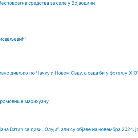
бесповратна средства за села у Војводини
рисављевић“
овно дивљао по Чачку и Новом Саду, а сада би у фотељу (ФО
промовише марихуану
на Ватић се диви „Олуји“, али су објаве из новембра 2024. ј