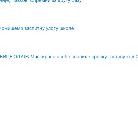
ије; Павков: Спремни за другу фазу
фирмишемо васпитну улогу школе
Е ОЛУЈЕ: Маскиране особе спалиле српску заставу код 