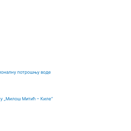
ционалну потрошњу воде
у „Милош Митић – Киле“