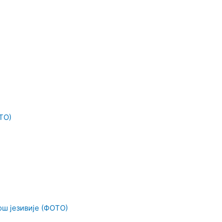
ТО)
ош језивије (ФОТО)