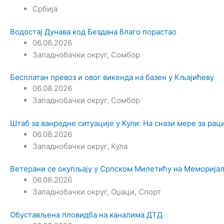
Србија
Водостај Дунава код Бездана благо порастао
06.08.2026
Западнобачки округ
,
Сомбор
Бесплатан превоз и овог викенда на базен у Кљајићеву
06.08.2026
Западнобачки округ
,
Сомбор
Штаб за ванредне ситуације у Кули: На снази мере за ра
06.08.2026
Западнобачки округ
,
Кула
Ветерани се окупљају у Српском Милетићу на Меморијал
06.08.2026
Западнобачки округ
,
Оџаци
,
Спорт
Обустављена пловидба на каналима ДТД