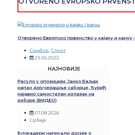
OTVORENO EVROPSKO PRVENS
Отворено Европско првенство у кајаку и кануу
Сомбор
,
Спорт
23.06.2022
НАЈНОВИЈЕ
Расуло у опозицији: Јанко Баљак
напао дојучерашње саборце, Ђурић
најавио самосталан излазак на
изборе (ВИДЕО)
07.08.2026
Србија
Блокадери написали досије о