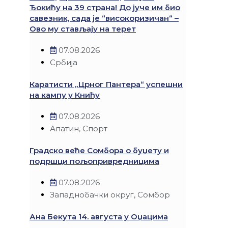
Ђокићу на 39 страна! До јуче им био
савезник, сада је “високоризичан“ –
Ово му стављају на терет
07.08.2026
Србија
Каратисти „Црног Пантера“ успешни
на кампу у Книћу
07.08.2026
Апатин
,
Спорт
Градско веће Сомбора о буџету и
подршци пољопривредницима
07.08.2026
Западнобачки округ
,
Сомбор
Ана Бекута 14. августа у Оџацима