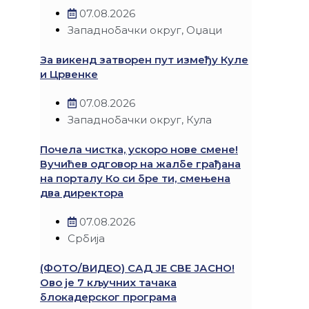
07.08.2026
Западнобачки округ
,
Оџаци
За викенд затворен пут између Куле
и Црвенке
07.08.2026
Западнобачки округ
,
Кула
Почела чистка, ускоро нове смене!
Вучићев одговор на жалбе грађана
на порталу Ко си бре ти, смењена
два директора
07.08.2026
Србија
(ФОТО/ВИДЕО) САД ЈЕ СВЕ ЈАСНО!
Ово је 7 кључних тачака
блокадерског програма