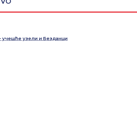
TVO
 – учешће узели и Безданци