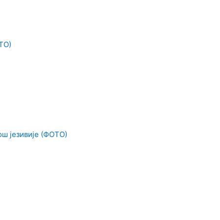
ТО)
ош језивије (ФОТО)