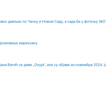
овно дивљао по Чачку и Новом Саду, а сада би у фотељу (ФО
промовише марихуану
на Ватић се диви „Олуји“, али су објаве из новембра 2024. ј