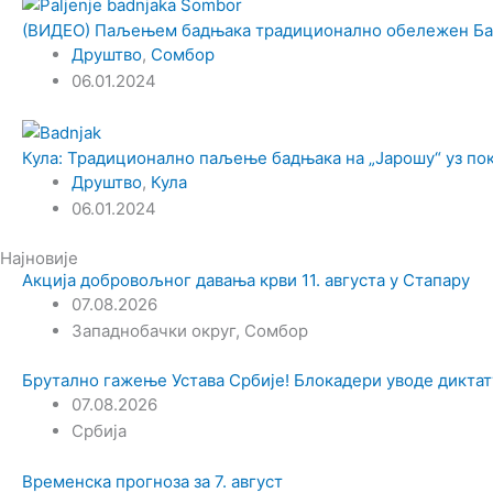
(ВИДЕО) Паљењем бадњака традиционално обележен Ба
Друштво
,
Сомбор
06.01.2024
Кула: Традиционално паљење бадњака на „Јарошу“ уз по
Друштво
,
Кула
06.01.2024
Најновије
Акција добровољног давања крви 11. августа у Стапару
07.08.2026
Западнобачки округ
,
Сомбор
Брутално гажење Устава Србије! Блокадери уводе диктат
07.08.2026
Србија
Временска прогноза за 7. август