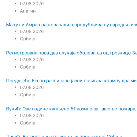
07.08.2026
Апатин
Мацут и Амрар разговарали о продубљивању сарадње из
07.08.2026
Србија
Регистрована прва два случаја оболевања од грознице З
07.08.2026
Србија
Предузеће Експо расписало јавни позив за штампу два м
07.08.2026
Србија
Вучић: Ове године купљено 51 возило за гашење пожара,
07.08.2026
Србија
Дачић: Ватрогасци-спасиоци су понос целе Србије