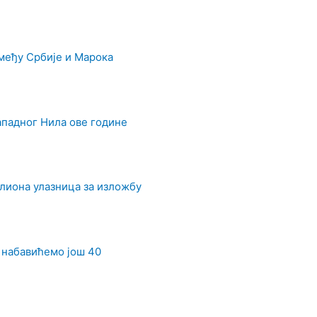
међу Србије и Марока
ападног Нила ове године
илиона улазница за изложбу
 набавићемо још 40