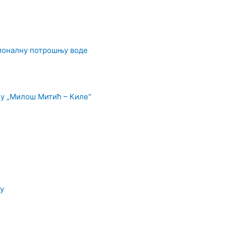
ционалну потрошњу воде
у „Милош Митић – Киле“
у