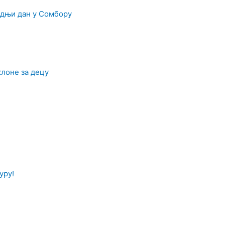
дњи дан у Сомбору
клоне за децу
уру!