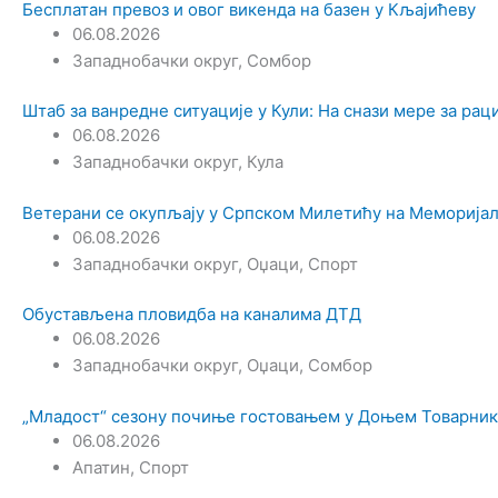
Бесплатан превоз и овог викенда на базен у Кљајићеву
06.08.2026
Западнобачки округ
,
Сомбор
Штаб за ванредне ситуације у Кули: На снази мере за ра
06.08.2026
Западнобачки округ
,
Кула
Ветерани се окупљају у Српском Милетићу на Меморијал
06.08.2026
Западнобачки округ
,
Оџаци
,
Спорт
Обустављена пловидба на каналима ДТД
06.08.2026
Западнобачки округ
,
Оџаци
,
Сомбор
„Младост“ сезону почиње гостовањем у Доњем Товарник
06.08.2026
Апатин
,
Спорт