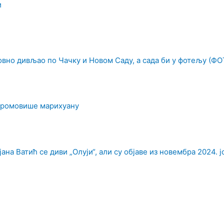
и
овно дивљао по Чачку и Новом Саду, а сада би у фотељу (ФО
промовише марихуану
на Ватић се диви „Олуји“, али су објаве из новембра 2024. ј