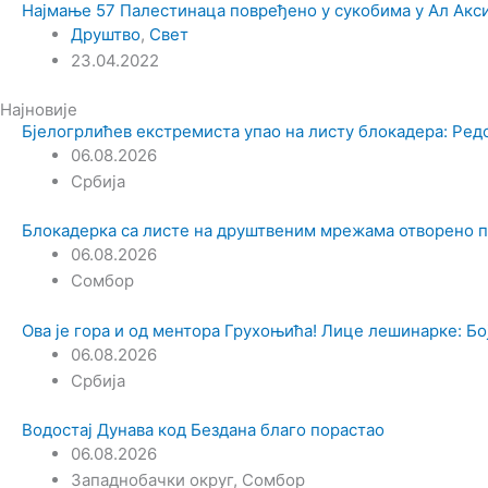
Најмање 57 Палестинаца повређено у сукобима у Ал Акс
Друштво
,
Свет
23.04.2022
Најновије
Бјелогрлићев екстремиста упао на листу блокадера: Ред
06.08.2026
Србија
Блокадерка са листе на друштвеним мрежама отворено 
06.08.2026
Сомбор
Ова је гора и од ментора Грухоњића! Лице лешинарке: Боја
06.08.2026
Србија
Водостај Дунава код Бездана благо порастао
06.08.2026
Западнобачки округ
,
Сомбор