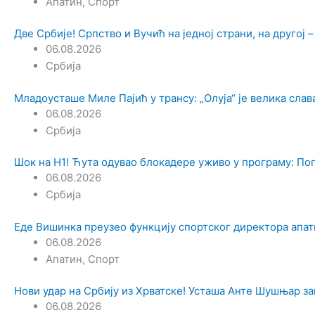
Апатин
,
Спорт
Две Србије! Српство и Вучић на једној страни, на другој –
06.08.2026
Србија
Младоусташе Миле Пајић у трансу: „Олуја“ је велика слав
06.08.2026
Србија
Шок на Н1! Ћута одувао блокадере уживо у програму: Пог
06.08.2026
Србија
Еде Вишинка преузео функцију спортског директора апат
06.08.2026
Апатин
,
Спорт
Нови удар на Србију из Хрватске! Усташа Анте Шушњар за
06.08.2026