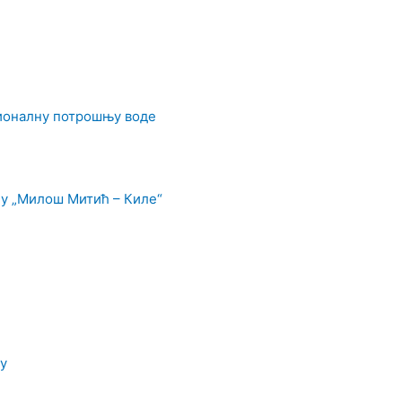
ционалну потрошњу воде
у „Милош Митић – Киле“
у