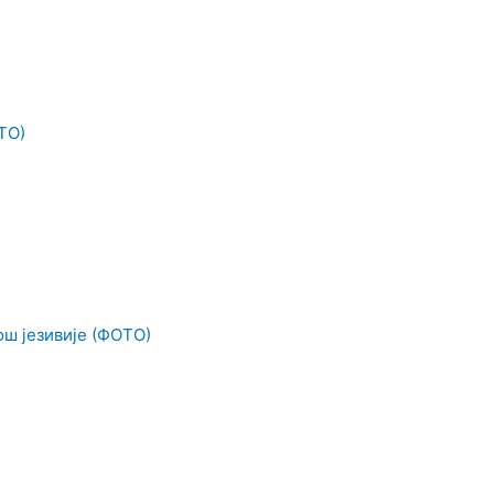
ТО)
ош језивије (ФОТО)