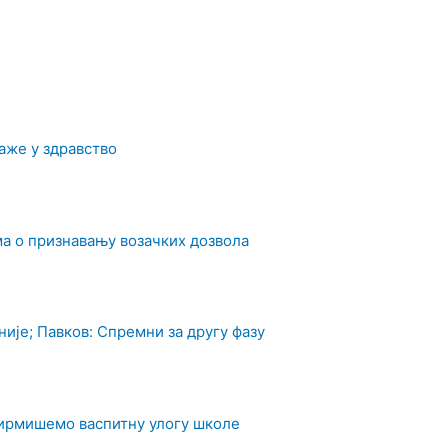
аже у здравство
а о признавању возачких дозвола
ије; Павков: Спремни за другу фазу
фирмишемо васпитну улогу школе